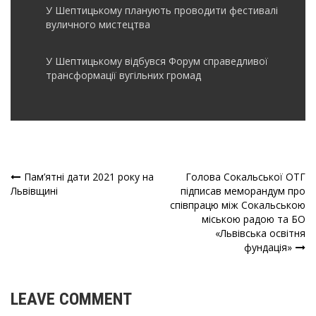
У Шептицькому планують проводити фестивалі
вуличного мистецтва
У Шептицькому відбувся Форум справедливої
трансформації вугільних громад
Пам’ятні дати 2021 року на
Голова Сокальської ОТГ
Навігація
Львівщині
підписав меморандум про
співпрацю між Сокальською
записів
міською радою та БО
«Львівська освітня
фундація»
LEAVE COMMENT