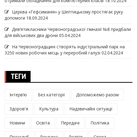
отримали обладнання для комп’ютерних класів
18.10.2024
Церква «Гефсиманія» у Шептицькому простягає руку
допомоги
18.09.2024
Дев‘ятикласники Червоноградської гімназії №8 придбали
для військових два дрони
05.04.2024
На Червоноградщині створять індустріальний парк на
3250 нових робочих місць у переробній галузі
02.04.2024
ТЕГИ
Інтерв’ю
Без категорії
Допоможемо разом
Здоров'я
Культура
Надзвичайні ситуації
Новини
Освіта
Передачі
Політика
Пресклуб
Реклама
Релігія
Спорт