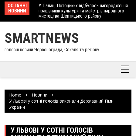
Skip
 отримав
ОСТАННІ
У Палаці Потоцьких відбулось нагородження
Ше
to
НОВИНИ
працівників культури та майстрів народного
Єв
content
мистецтва Шептицького району
шк
SMARTNEWS
головні новини Червонограда, Сокаля та регіону
Home
Новини
У Львові у сотні голосів виконали Державний Гімн
України
У ЛЬВОВІ У СОТНІ ГОЛОСІВ