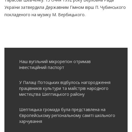
України затвердила Державним Гімном вірш П. Чубинського
покладеного на музику М. Вербицького.
Наш вугільний мікрорегіон отримав
інвеcтиційний паспорт
У Палаці Потоцьких відбулось нагородження
працівників культури та майстрів народного
мистецтва Шептицького району
Шептицька громада була представлена на
Європейському регіональному саміті шкільного
харчування