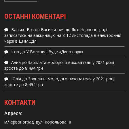
ОСТАННІ КОМЕНТАРІ
Ванько Віктор Васильович
до
Як в Червонограді
записатись на вакцинацію на 8-12 листопада в електронній
черзі в ЦПМСД?
Ігор
до
У Волсвині буде «Диво парк»
Анна
до
Зарплата молодого вихователя у 2021 році
зросте до 8 494 грн
Юлія
до
Зарплата молодого вихователя у 2021 році
зросте до 8 494 грн
КОНТАКТИ
Адреса:
м.Червоноград, вул. Корольова, 8