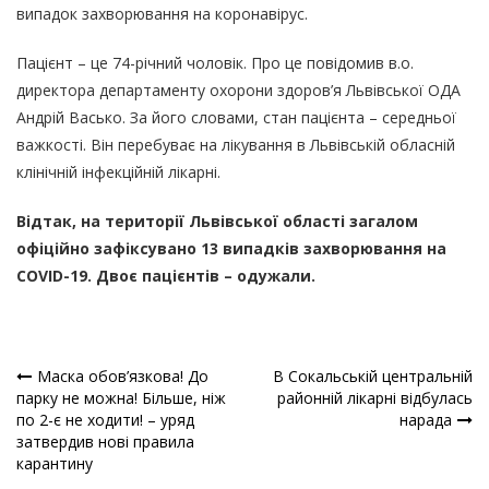
випадок захворювання на коронавірус.
Пацієнт – це 74-річний чоловік. Про це повідомив в.о.
директора департаменту охорони здоров’я Львівської ОДА
Андрій Васько. За його словами, стан пацієнта – середньої
важкості. Він перебуває на лікування в Львівській обласній
клінічній інфекційній лікарні.
Відтак, на території Львівської області загалом
офіційно зафіксувано 13 випадків захворювання на
COVID-19. Двоє пацієнтів – одужали.
Маска обов’язкова! До
В Сокальській центральній
Навігація
парку не можна! Більше, ніж
районній лікарні відбулась
по 2-є не ходити! – уряд
нарада
записів
затвердив нові правила
карантину