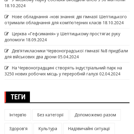
18.10.2024
Нове обладнання -нові знання: дві гімназії Шептицького
отримали обладнання для комп’ютерних класів
18.10.2024
Церква «Гефсиманія» у Шептицькому простягає руку
допомоги
18.09.2024
Дев‘ятикласники Червоноградської гімназії №8 придбали
для військових два дрони
05.04.2024
На Червоноградщині створять індустріальний парк на
3250 нових робочих місць у переробній галузі
02.04.2024
ТЕГИ
Інтерв’ю
Без категорії
Допоможемо разом
Здоров'я
Культура
Надзвичайні ситуації