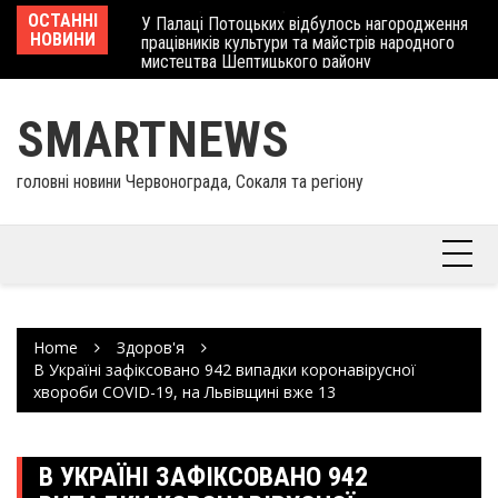
Skip
 отримав
ОСТАННІ
У Палаці Потоцьких відбулось нагородження
Ше
to
НОВИНИ
працівників культури та майстрів народного
Єв
content
мистецтва Шептицького району
шк
SMARTNEWS
головні новини Червонограда, Сокаля та регіону
Home
Здоров'я
В Україні зафіксовано 942 випадки коронавірусної
хвороби COVID-19, на Львівщині вже 13
В УКРАЇНІ ЗАФІКСОВАНО 942