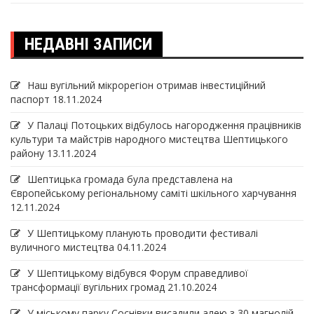
НЕДАВНІ ЗАПИСИ
Наш вугільний мікрорегіон отримав інвеcтиційний
паспорт
18.11.2024
У Палаці Потоцьких відбулось нагородження працівників
культури та майстрів народного мистецтва Шептицького
району
13.11.2024
Шептицька громада була представлена на
Європейському регіональному саміті шкільного харчування
12.11.2024
У Шептицькому планують проводити фестивалі
вуличного мистецтва
04.11.2024
У Шептицькому відбувся Форум справедливої
трансформації вугільних громад
21.10.2024
У міському парку Соснівки висадили алею з 30 магнолій