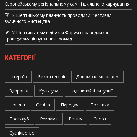
Європейському регіональному саміті шкільного харчування
У Шептицькому планують проводити фестивалі
вуличного мистецтва
У Шептицькому відбувся Форум справедливої
трансформації вугільних громад
КАТЕГОРІЇ
Інтерв’ю
Без категорії
Допоможемо разом
Здоров'я
Культура
Надзвичайні ситуації
Новини
Освіта
Передачі
Політика
Пресклуб
Реклама
Релігія
Спорт
Суспільство