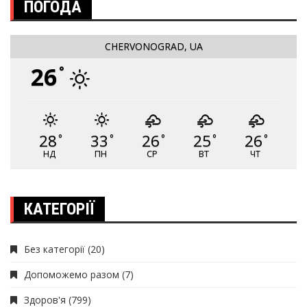
ПОГОДА
CHERVONOGRAD, UA
26
°
28
33
26
25
26
°
°
°
°
°
НД
ПН
СР
ВТ
ЧТ
КАТЕГОРІЇ
Без категорії
(20)
Допоможемо разом
(7)
Здоров'я
(799)