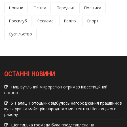
Новини
Освіта
Передачі
Політика
Пресклуб
Реклама
Релігія
Спорт
Суспільство
ОСТАННІ НОВИНИ
Наш вугільний мікрорегіон отримав інвеcтиційний
паспорт
У Палаці Потоцьких відбулось нагородження працівників
культури та майстрів народного мистецтва Шептицького
району
Шептицька громада була представлена на