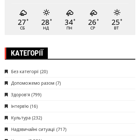
27
28
34
26
25
°
°
°
°
°
СБ
НД
ПН
СР
ВТ
КАТЕГОРІЇ
Без категорії
(20)
Допоможемо разом
(7)
Здоров'я
(799)
Інтерв’ю
(16)
Культура
(232)
Надзвичайні ситуації
(717)