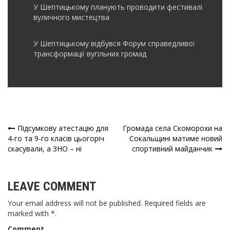
У Шептицькому планують проводити фестивалі
вуличного мистецтва
У Шептицькому відбувся Форум справедливої
трансформації вугільних громад
Підсумкову атестацію для
Громада села Скоморохи на
Навігація
4-го та 9-го класів цьогоріч
Сокальщині матиме новий
скасували, а ЗНО – ні
спортивний майданчик
записів
LEAVE COMMENT
Your email address will not be published. Required fields are
marked with *.
Comment