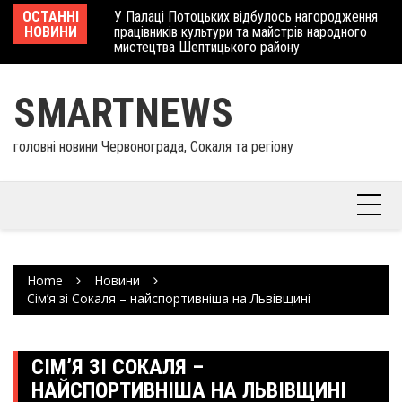
Skip
 отримав
ОСТАННІ
У Палаці Потоцьких відбулось нагородження
Ше
to
НОВИНИ
працівників культури та майстрів народного
Єв
content
мистецтва Шептицького району
шк
SMARTNEWS
головні новини Червонограда, Сокаля та регіону
Home
Новини
Сім’я зі Сокаля – найспортивніша на Львівщині
СІМ’Я ЗІ СОКАЛЯ –
НАЙСПОРТИВНІША НА ЛЬВІВЩИНІ