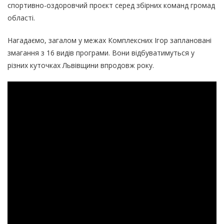
спортивно-оздоровчий проєкт серед збірних команд громад
області.
Нагадаємо, загалом у межах Комплексних Ігор заплановані
змагання з 16 видів програми. Вони відбуватимуться у
різних куточках Львівщини впродовж року.