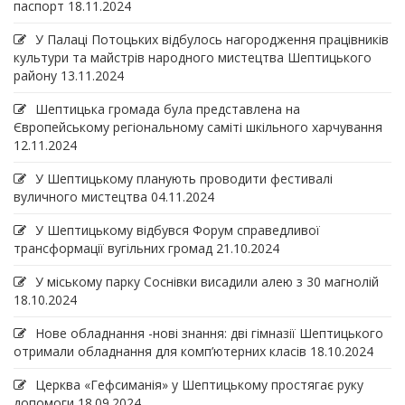
паспорт
18.11.2024
У Палаці Потоцьких відбулось нагородження працівників
культури та майстрів народного мистецтва Шептицького
району
13.11.2024
Шептицька громада була представлена на
Європейському регіональному саміті шкільного харчування
12.11.2024
У Шептицькому планують проводити фестивалі
вуличного мистецтва
04.11.2024
У Шептицькому відбувся Форум справедливої
трансформації вугільних громад
21.10.2024
У міському парку Соснівки висадили алею з 30 магнолій
18.10.2024
Нове обладнання -нові знання: дві гімназії Шептицького
отримали обладнання для комп’ютерних класів
18.10.2024
Церква «Гефсиманія» у Шептицькому простягає руку
допомоги
18.09.2024