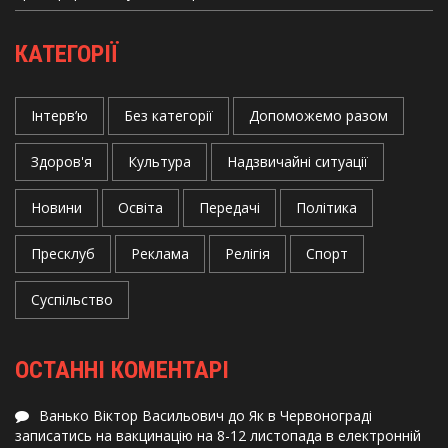
КАТЕГОРІЇ
Інтерв’ю
Без категорії
Допоможемо разом
Здоров'я
Культура
Надзвичайні ситуації
Новини
Освіта
Передачі
Політика
Пресклуб
Реклама
Релігія
Спорт
Суспільство
ОСТАННІ КОМЕНТАРІ
Ванько Віктор Васильович
до
Як в Червонограді
записатись на вакцинацію на 8-12 листопада в електронній