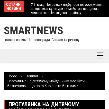
Skip
 отримав
ОСТАННІ
У Палаці Потоцьких відбулось нагородження
Ше
to
НОВИНИ
працівників культури та майстрів народного
Єв
content
мистецтва Шептицького району
шк
SMARTNEWS
головні новини Червонограда, Сокаля та регіону
Home
Новини
Прогулянка на дитячому майданчику має бути
безпечною – що потрібно знати батькам?
ПРОГУЛЯНКА НА ДИТЯЧОМУ