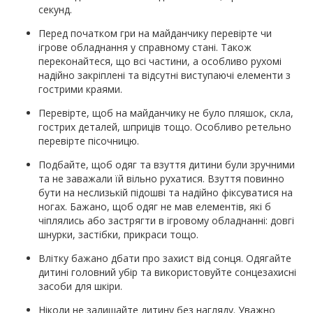
секунд.
Перед початком гри на майданчику перевірте чи
ігрове обладнання у справному стані. Також
переконайтеся, що всі частини, а особливо рухомі
надійно закріплені та відсутні виступаючі елементи з
гострими краями.
Перевірте, щоб на майданчику не було пляшок, скла,
гострих деталей, шприців тощо. Особливо ретельно
перевірте пісочницю.
Подбайте, щоб одяг та взуття дитини були зручними
та не заважали їй вільно рухатися. Взуття повинно
бути на неслизькій підошві та надійно фіксуватися на
ногах. Бажано, щоб одяг не мав елементів, які б
чіплялись або застрягти в ігровому обладнанні: довгі
шнурки, застібки, прикраси тощо.
Влітку бажано дбати про захист від сонця. Одягайте
дитині головний убір та використовуйте сонцезахисні
засоби для шкіри.
Ніколи не залишайте дитину без нагляду. Уважно