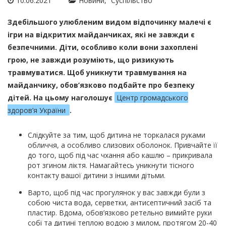
10.06.2021
Новини
Суспільство
Здебільшого улюбленим видом відпочинку малечі є
ігри на відкритих майданчиках, які не завжди є
безпечними. Діти, особливо коли вони захоплені
грою, не завжди розуміють, що ризикують
травмуватися. Щоб уникнути травмування на
майданчику, обов’язково подбайте про безпеку
дітей. На цьому наголошує
Центр громадського
здоров’я України
.
Слідкуйте за тим, щоб дитина не торкалася руками
обличчя, а особливо слизових оболонок. Привчайте її
до того, щоб під час чхання або кашлю – прикривала
рот згином ліктя. Намагайтесь уникнути тісного
контакту вашої дитини з іншими дітьми.
Варто, щоб під час прогулянок у вас завжди були з
собою чиста вода, серветки, антисептичний засіб та
пластир. Вдома, обов’язково ретельно вимийте руки
собі та дитині теплою водою з милом, протягом 20-40