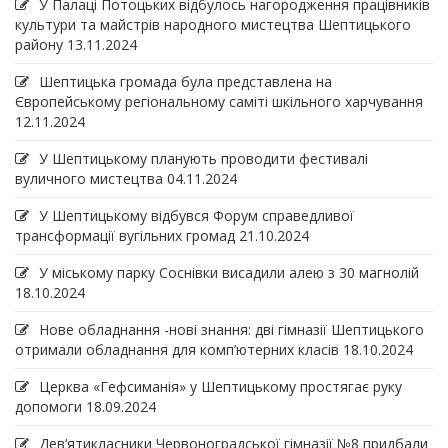
У Палаці Потоцьких відбулось нагородження працівників
культури та майстрів народного мистецтва Шептицького
району
13.11.2024
Шептицька громада була представлена на
Європейському регіональному саміті шкільного харчування
12.11.2024
У Шептицькому планують проводити фестивалі
вуличного мистецтва
04.11.2024
У Шептицькому відбувся Форум справедливої
трансформації вугільних громад
21.10.2024
У міському парку Соснівки висадили алею з 30 магнолій
18.10.2024
Нове обладнання -нові знання: дві гімназії Шептицького
отримали обладнання для комп’ютерних класів
18.10.2024
Церква «Гефсиманія» у Шептицькому простягає руку
допомоги
18.09.2024
Дев‘ятикласники Червоноградської гімназії №8 придбали