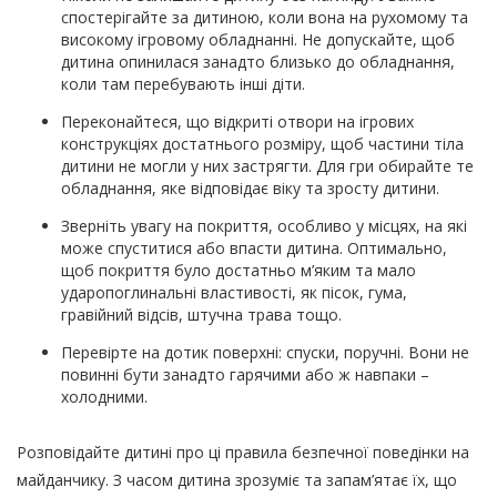
спостерігайте за дитиною, коли вона на рухомому та
високому ігровому обладнанні. Не допускайте, щоб
дитина опинилася занадто близько до обладнання,
коли там перебувають інші діти.
Переконайтеся, що відкриті отвори на ігрових
конструкціях достатнього розміру, щоб частини тіла
дитини не могли у них застрягти. Для гри обирайте те
обладнання, яке відповідає віку та зросту дитини.
Зверніть увагу на покриття, особливо у місцях, на які
може спуститися або впасти дитина. Оптимально,
щоб покриття було достатньо м’яким та мало
ударопоглинальні властивості, як пісок, гума,
гравійний відсів, штучна трава тощо.
Перевірте на дотик поверхні: спуски, поручні. Вони не
повинні бути занадто гарячими або ж навпаки –
холодними.
Розповідайте дитині про ці правила безпечної поведінки на
майданчику. З часом дитина зрозуміє та запам’ятає їх, що