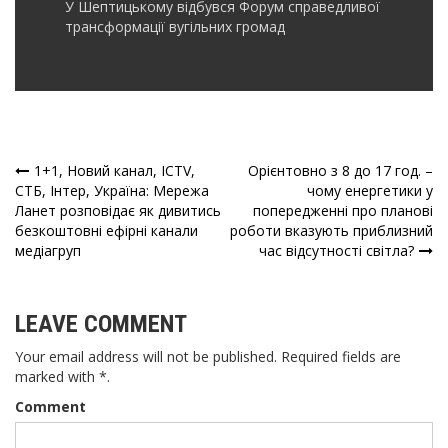
У Шептицькому відбувся Форум справедливої
трансформації вугільних громад
1+1, Новий канал, ICTV,
Орієнтовно з 8 до 17 год. –
Навігація
СТБ, Інтер, Україна: Мережа
чому енергетики у
Ланет розповідає як дивитись
попередженні про планові
записів
безкоштовні ефірні канали
роботи вказують приблизний
медіагруп
час відсутності світла?
LEAVE COMMENT
Your email address will not be published. Required fields are
marked with *.
Comment