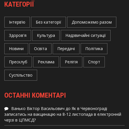
КАТЕГОРІЇ
Інтерв’ю
Без категорії
Допоможемо разом
Здоров'я
Культура
Надзвичайні ситуації
Новини
Освіта
Передачі
Політика
Пресклуб
Реклама
Релігія
Спорт
Суспільство
ОСТАННІ КОМЕНТАРІ
Ванько Віктор Васильович
до
Як в Червонограді
записатись на вакцинацію на 8-12 листопада в електронній
черзі в ЦПМСД?