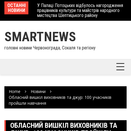
Skip
 отримав
ОСТАННІ
У Палаці Потоцьких відбулось нагородження
Ше
to
НОВИНИ
працівників культури та майстрів народного
Єв
content
мистецтва Шептицького району
шк
SMARTNEWS
головні новини Червонограда, Сокаля та регіону
Home
Новини
Обласний вишкіл виховників та джур: 100 учасників
пройшли навчання
ОБЛАСНИЙ ВИШКІЛ ВИХОВНИКІВ ТА