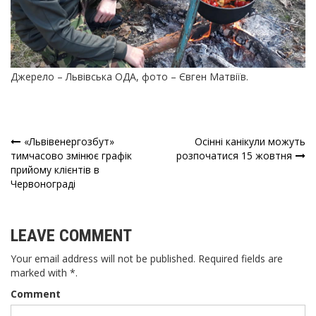
Джерело – Львівська ОДА, фото – Євген Матвіїв.
«Львівенергозбут»
Осінні канікули можуть
Навігація
тимчасово змінює графік
розпочатися 15 жовтня
прийому клієнтів в
записів
Червонограді
LEAVE COMMENT
Your email address will not be published. Required fields are
marked with *.
Comment