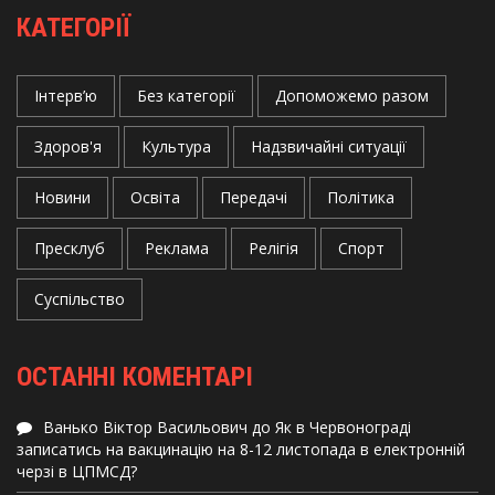
КАТЕГОРІЇ
Інтерв’ю
Без категорії
Допоможемо разом
Здоров'я
Культура
Надзвичайні ситуації
Новини
Освіта
Передачі
Політика
Пресклуб
Реклама
Релігія
Спорт
Суспільство
ОСТАННІ КОМЕНТАРІ
Ванько Віктор Васильович
до
Як в Червонограді
записатись на вакцинацію на 8-12 листопада в електронній
черзі в ЦПМСД?