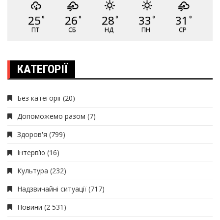
25
26
28
33
31
°
°
°
°
°
ПТ
СБ
НД
ПН
СР
КАТЕГОРІЇ
Без категорії
(20)
Допоможемо разом
(7)
Здоров'я
(799)
Інтерв’ю
(16)
Культура
(232)
Надзвичайні ситуації
(717)
Новини
(2 531)