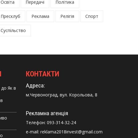
Освіта
Передачі
Політика
Пресклуб
Реклама
Релігія
Спорт
Суспільство
І
КОНТАКТИ
Адреса:
до
Як в
м.Червоноград, вул. Корольова, 8
 в
Рекламна агенція
Диво
Телефон:
093-314-32-24
e-mail: reklama2018invest@gmail.com
го