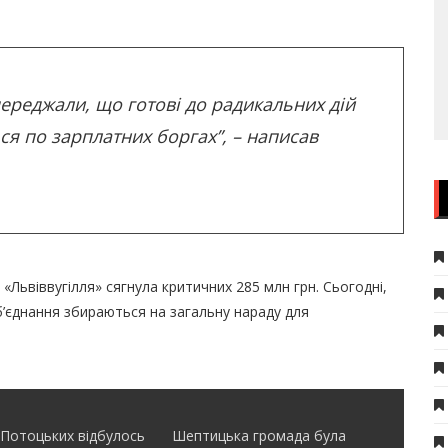
ереджали, що готові до радикальних дій
ся по зарплатних боргах”, – написав
Львіввугілля» сягнула критичних 285 млн грн. Сьогодні,
об’єднання збираються на загальну нараду для
 Потоцьких відбулось
Шептицька громада була