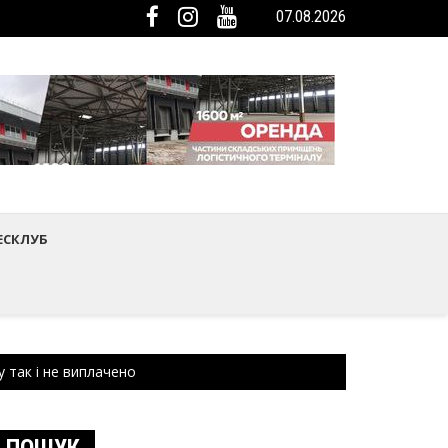
07.08.2026
мистецтва Шептицького району
ька громада була представлена на Європейському регіональному са
ЕСКЛУБ
 так і не виплачено