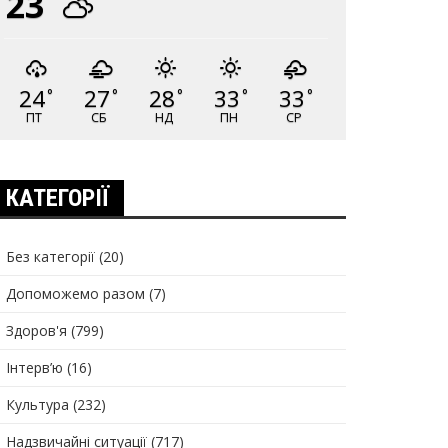
23
24
27
28
33
33
°
°
°
°
°
ПТ
СБ
НД
ПН
СР
КАТЕГОРІЇ
Без категорії
(20)
Допоможемо разом
(7)
Здоров'я
(799)
Інтерв’ю
(16)
Культура
(232)
Надзвичайні ситуації
(717)