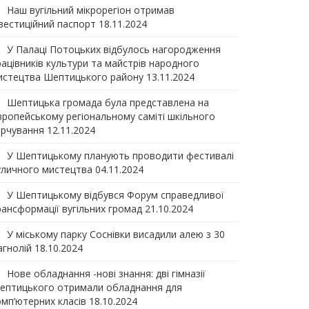
Наш вугільний мікрорегіон отримав
нвеcтиційний паспорт
18.11.2024
У Палаці Потоцьких відбулось нагородження
рацівників культури та майстрів народного
истецтва Шептицького району
13.11.2024
Шептицька громада була представлена на
вропейському регіональному саміті шкільного
арчування
12.11.2024
У Шептицькому планують проводити фестивалі
уличного мистецтва
04.11.2024
У Шептицькому відбувся Форум справедливої
рансформації вугільних громад
21.10.2024
У міському парку Соснівки висадили алею з 30
агнолій
18.10.2024
Нове обладнання -нові знання: дві гімназії
ептицького отримали обладнання для
омп’ютерних класів
18.10.2024