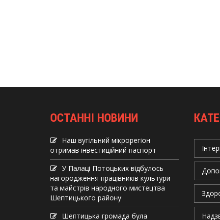
ОСТАННІ НОВИНИ
КАТЕ
Наш вугільний мікрорегіон
Інтер
отримав інвеcтиційний паспорт
У Палаці Потоцьких відбулось
Допо
нагородження працівників культури
та майстрів народного мистецтва
Здор
Шептицького району
Шептицька громада була
Надзв