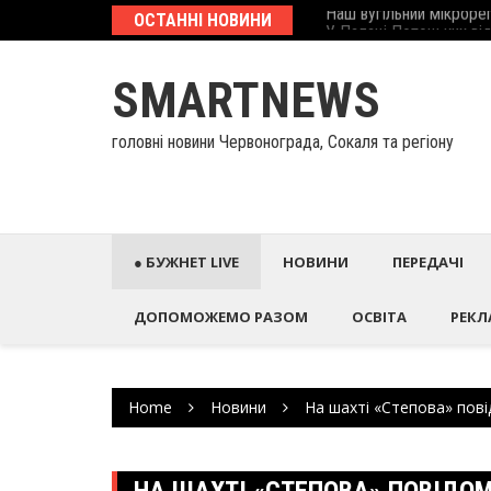
Skip
еcтиційний паспорт
ОСТАННІ НОВИНИ
У Палаці Потоцьких ві
to
content
SMARTNEWS
головні новини Червонограда, Сокаля та регіону
● БУЖНЕТ LIVE
НОВИНИ
ПЕРЕДАЧІ
ДОПОМОЖЕМО РАЗОМ
ОСВІТА
РЕКЛ
Home
Новини
На шахті «Степова» пові