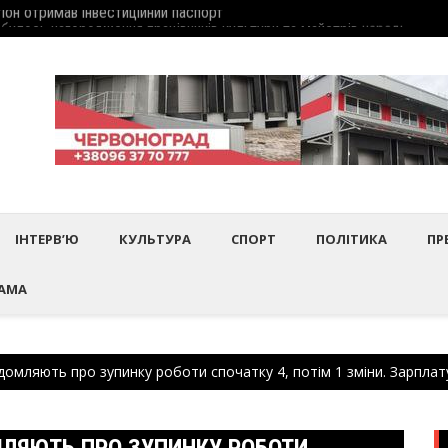
дбулось нагородження працівників культури та майстрів народного 
Шептиц
ІНТЕРВ’Ю
КУЛЬТУРА
СПОРТ
ПОЛІТИКА
ПР
АМА
домляють про зупинку роботи спочатку 4, потім 1 зміни. Зарплату