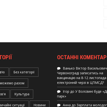
ГОРІЇ
ОСТАННІ КОМЕНТАР
Ванько Віктор Васильович
в’ю
Без категорії
Червонограді записатись на
вакцинацію на 8-12 листопада
електронній черзі в ЦПМСД?
можемо разом
Ігор
до
У Волсвині буде «
ов'я
Культура
парк»
ичайні ситуації
Новини
Анна
до
Зарплата молодо