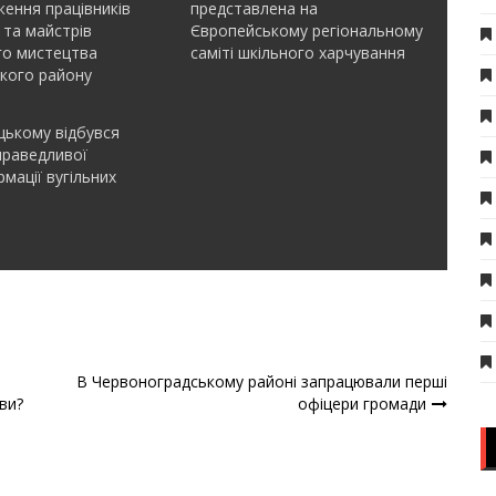
ення працівників
представлена на
 та майстрів
Європейському регіональному
го мистецтва
саміті шкільного харчування
кого району
ькому відбувся
праведливої
мації вугільних
В Червоноградському районі запрацювали перші
ви?
офіцери громади