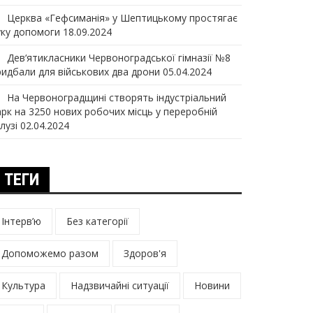
Церква «Гефсиманія» у Шептицькому простягає
уку допомоги
18.09.2024
Дев‘ятикласники Червоноградської гімназії №8
ридбали для військових два дрони
05.04.2024
На Червоноградщині створять індустріальний
арк на 3250 нових робочих місць у переробній
лузі
02.04.2024
ТЕГИ
Інтерв’ю
Без категорії
Допоможемо разом
Здоров'я
Культура
Надзвичайні ситуації
Новини