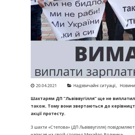
20.04.2021
Надзвичайні ситуації
Новини
Шахтарям ДП “Львіввугілля” ще не виплатили 
також. Тому вони звертаються до керівниц
акції протесту.
З шахти «Степова» (ДП Львіввугілля) повідомляють
написав на своїй сторінці Михайло Волинець.