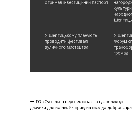
отримав інвеcтиційний паспорт
нагородж
культури
народно
Шептиць
У Шептицькому планують
У Шептиц
проводити фестивалі
Форум с
вуличного мистецтва
трансфор
громад
ГО «Суспільна перспектива» готує великодні
Навігація
дарунки для воїнів. Як приєднатись до доброї спра
записів