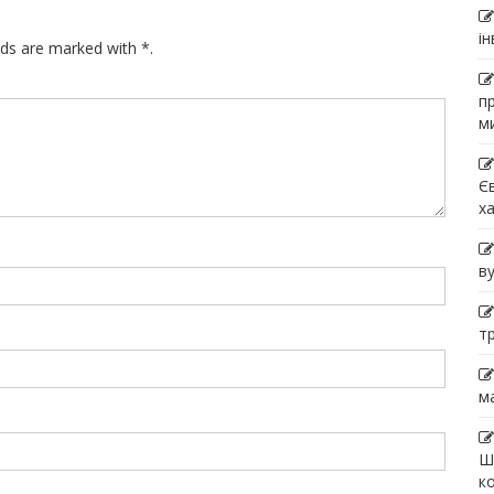
і
lds are marked with *.
п
м
Є
х
в
т
м
Ш
к