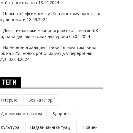
омп’ютерних класів
18.10.2024
Церква «Гефсиманія» у Шептицькому простягає
уку допомоги
18.09.2024
Дев‘ятикласники Червоноградської гімназії №8
ридбали для військових два дрони
05.04.2024
На Червоноградщині створять індустріальний
арк на 3250 нових робочих місць у переробній
лузі
02.04.2024
ТЕГИ
Інтерв’ю
Без категорії
Допоможемо разом
Здоров'я
Культура
Надзвичайні ситуації
Новини