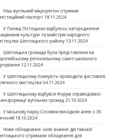
Наш вугільний мікрорегіон отримав
нвеcтиційний паспорт
18.11.2024
У Палаці Потоцьких відбулось нагородження
рацівників культури та майстрів народного
истецтва Шептицького району
13.11.2024
Шептицька громада була представлена на
вропейському регіональному саміті шкільного
арчування
12.11.2024
У Шептицькому планують проводити фестивалі
уличного мистецтва
04.11.2024
У Шептицькому відбувся Форум справедливої
рансформації вугільних громад
21.10.2024
У міському парку Соснівки висадили алею з 30
агнолій
18.10.2024
Нове обладнання -нові знання: дві гімназії
ептицького отримали обладнання для