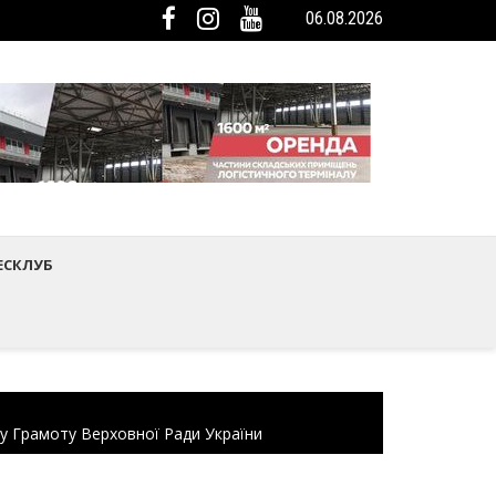
06.08.2026
мистецтва Шептицького району
ька громада була представлена на Європейському регіональному са
ЕСКЛУБ
ну Грамоту Верховної Ради України