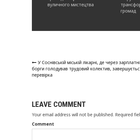
вуличного мистецтва
трансфор
громад
У Соснівській міській лікарні, де через зарплатні
Навігація
борги голодував трудовий колектив, завершуєтьс
перевірка
записів
LEAVE COMMENT
Your email address will not be published. Required fie
Comment