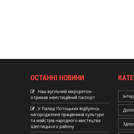
ОСТАННІ НОВИНИ
КАТЕ
Наш вугільний мікрорегіон
Інтер
отримав інвеcтиційний паспорт
У Палаці Потоцьких відбулось
Допо
нагородження працівників культури
та майстрів народного мистецтва
Здор
Шептицького району