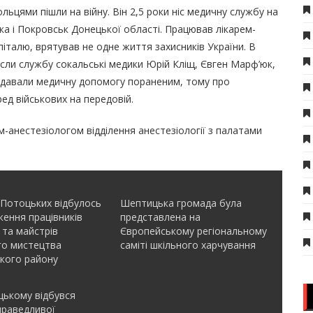
ольцями пішли на війну. Він 2,5 роки ніс медичну службу на
ївка і Покровськ Донецької області. Працював лікарем-
італю, врятував не одне життя захисників України. В
сли службу сокальські медики Юрій Кліщ, Євген Марф’юк,
надавали медичну допомогу пораненим, тому про
ед військових на передовій.
м-анестезіологом відділення анестезіології з палатами
 Потоцьких відбулось
Шептицька громада була
ення працівників
представлена на
 та майстрів
Європейському регіональному
го мистецтва
саміті шкільного харчування
кого району
ькому відбувся
праведливої