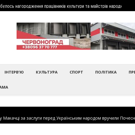
дбулось нагородження працівників культури та майстрів народного 
Шептиц
ІНТЕРВ’Ю
КУЛЬТУРА
СПОРТ
ПОЛІТИКА
ПР
АМА
ну Макачці за заслуги перед Українським народом вручили Почес