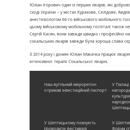
Юліан Ігорович один із перших лікарів, які добров
сході України – у містах Курахове, Селідове, Авді
анестезіологом 66-го військового мобільного госп
цьому військовому мобільному госпіталі також не
Сергій Касян, вони завжди швидко і професійно 
сокальських лікарів завжди була хороша слава сер
З 2014 року і донині Юліан Макачка працює лікаре
інтенсивної терапії Сокальської лікарні.
Наш вугільний мікрорегіон
У Палаці
отримав інвеcтиційний паспорт
нагородж
культури
народно
Шептиць
У Шептицькому планують
У Шептиц
проводити фестивалі
Форум с