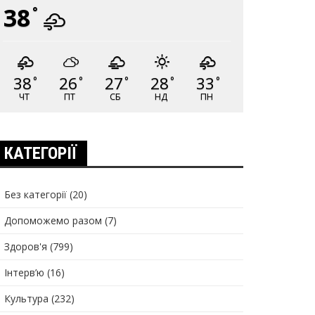
38
°
38
26
27
28
33
°
°
°
°
°
ЧТ
ПТ
СБ
НД
ПН
КАТЕГОРІЇ
Без категорії
(20)
Допоможемо разом
(7)
Здоров'я
(799)
Інтерв’ю
(16)
Культура
(232)