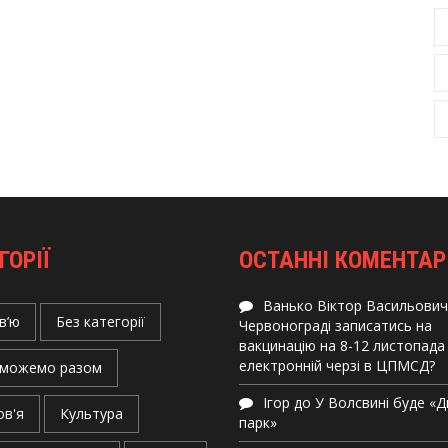
ГОРІЇ
ОСТАННІ КОМЕНТАР
Ванько Віктор Васильович
в’ю
Без категорії
Червонограді записатись на
вакцинацію на 8-12 листопада
електронній черзі в ЦПМСД?
можемо разом
Ігор
до
У Волсвині буде «
ов'я
Культура
парк»