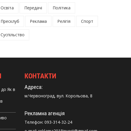
Освіта
Передачі
Політика
Пресклуб
Реклама
Релігія
Спорт
Суспільство
І
КОНТАКТИ
Адреса:
до
Як в
м.Червоноград, вул. Корольова, 8
 в
Рекламна агенція
Диво
Телефон:
093-314-32-24
e-mail: reklama2018invest@gmail.com