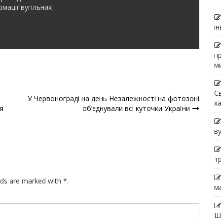
мації вугільних
і
п
м
Є
У Червонограді на день Незалежності на фотозоні
х
я
об’єднували всі куточки України
в
т
lds are marked with *.
м
Ш