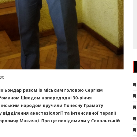
тво
о Бондар разом із міським головою Сергієм
Романом Шведом напередодні 30-річчя
раїнським народом вручили Почесну Грамоту
 відділення анестезіології та інтенсивної терапії
оровичу Макачці. Про це повідомили у Сокальській