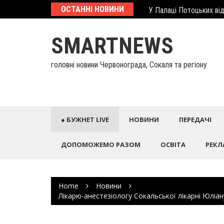
Skip
еcтиційний паспорт
ОСТАННІ НОВИНИ
У Палаці Потоцьких ві
to
content
SMARTNEWS
головні новини Червонограда, Сокаля та регіону
● БУЖНЕТ LIVE
НОВИНИ
ПЕРЕДАЧІ
ДОПОМОЖЕМО РАЗОМ
ОСВІТА
РЕКЛ
Home
Новини
Лікарю-анестезіологу Сокальської лікарні Юліа