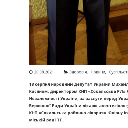
20.08.2021
Здоров'я
Новини
Суспільс
18 серпня народний депутат України Михайл
Касяном, директором КНП «Сокальська РЛ» 
Незалежності України, за заслуги перед Ук
Верховної Ради України лікарю-анестезіологу
КНП «Сокальська районна лікарня» Юліану Іг
міській раді ТГ.