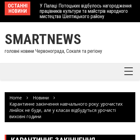
Skip
 отримав
ОСТАННІ
У Палаці Потоцьких відбулось нагородження
Ше
to
НОВИНИ
працівників культури та майстрів народного
Єв
content
мистецтва Шептицького району
шк
SMARTNEWS
головні новини Червонограда, Сокаля та регіону
Home
Новини
Карантинне закінчення навчального року: урочистих
лінійок не буде, але у класах відбудуться урочисті
виховні години