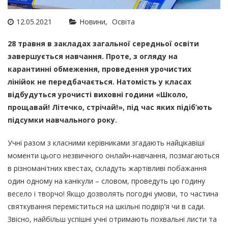
12.05.2021
Новини
Освіта
28 травня в закладах загальної середньої освіти
завершується навчання. Проте, з огляду на
карантинні обмеження, проведення урочистих
лінійок не передбачається. Натомість у класах
відбудуться урочисті виховні години «Школо,
прощавай! Літечко, стрічай!», під час яких підіб’ють
підсумки навчального року.
Учні разом з класними керівниками згадають найцікавіші
моменти цього незвичного онлайн-навчання, позмагаються
в різноманітних квестах, складуть жартівливі побажання
один одному на канікули – словом, проведуть цю годину
весело і творчо! Якщо дозволять погодні умови, то частина
святкування переміститься на шкільні подвір’я чи в сади.
Звісно, найбільш успішні учні отримають похвальні листи та