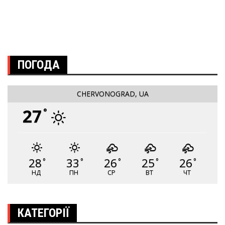
ПОГОДА
CHERVONOGRAD, UA
27
°
28
33
26
25
26
°
°
°
°
°
НД
ПН
СР
ВТ
ЧТ
КАТЕГОРІЇ