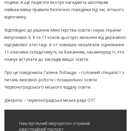
подяки. А ще педагоги вкотре нагадають школярам
найважливіші правила безпечної поведінки під час літнього
відпочинку.
Відповідно до рішення Міністерства освіти і науки України
випускники 4, 9 та 11 класів цьогоріч звільнені від державної
підсумкової атестації. А от зовнішнє незалежне оцінювання
11-класники складатимуть за бажанням, насамперед ті, хто
планує вступати до закладів вищої освіти.
Про це повідомила Галина Лобащук – головний спецiалiст з
питань виховної роботи i позашкiльної освiти
Червоноградського міського відділу освіти.
Джерело – Червоноградська міська рада ОТГ
Наш вугільний мікрорегіон отримав
інвеcтиційний паспорт