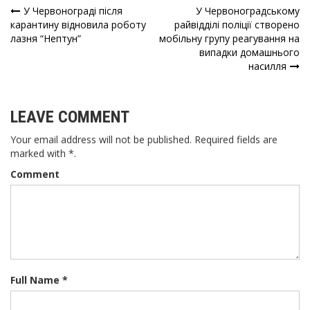
У Червонограді після
У Червоноградському
Навігація
карантину відновила роботу
райвідділі поліції створено
лазня “Нептун”
мобільну групу реагування на
записів
випадки домашнього
насилля
LEAVE COMMENT
Your email address will not be published. Required fields are
marked with *.
Comment
Full Name *