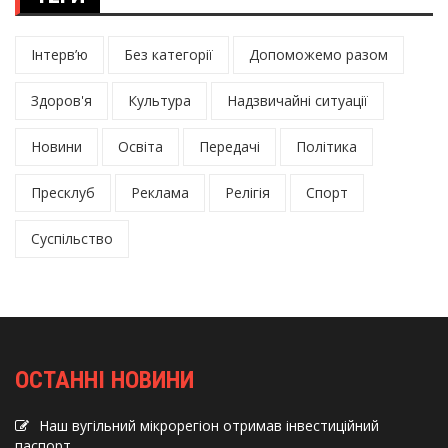
Інтерв’ю
Без категорії
Допоможемо разом
Здоров'я
Культура
Надзвичайні ситуації
Новини
Освіта
Передачі
Політика
Пресклуб
Реклама
Релігія
Спорт
Суспільство
ОСТАННІ НОВИНИ
Наш вугільний мікрорегіон отримав інвеcтиційний
паспорт