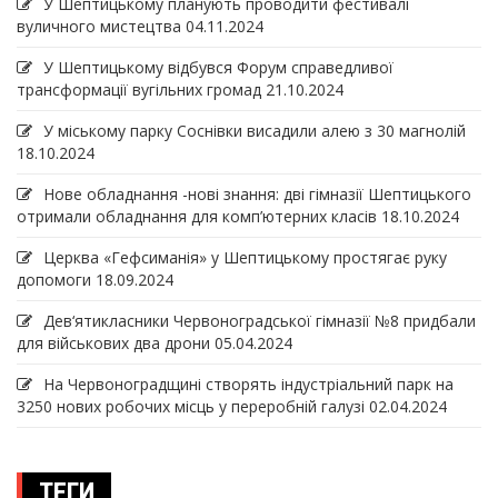
У Шептицькому планують проводити фестивалі
вуличного мистецтва
04.11.2024
У Шептицькому відбувся Форум справедливої
трансформації вугільних громад
21.10.2024
У міському парку Соснівки висадили алею з 30 магнолій
18.10.2024
Нове обладнання -нові знання: дві гімназії Шептицького
отримали обладнання для комп’ютерних класів
18.10.2024
Церква «Гефсиманія» у Шептицькому простягає руку
допомоги
18.09.2024
Дев‘ятикласники Червоноградської гімназії №8 придбали
для військових два дрони
05.04.2024
На Червоноградщині створять індустріальний парк на
3250 нових робочих місць у переробній галузі
02.04.2024
ТЕГИ