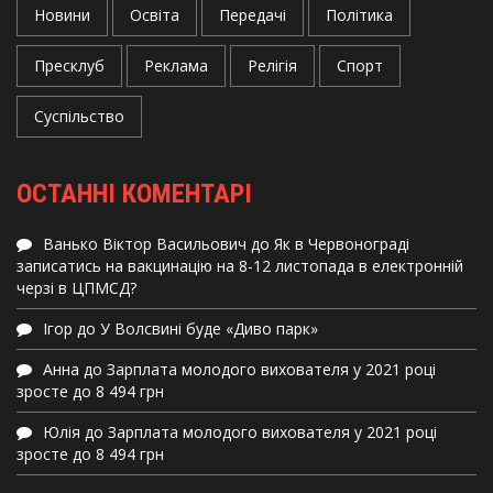
Новини
Освіта
Передачі
Політика
Пресклуб
Реклама
Релігія
Спорт
Суспільство
ОСТАННІ КОМЕНТАРІ
Ванько Віктор Васильович
до
Як в Червонограді
записатись на вакцинацію на 8-12 листопада в електронній
черзі в ЦПМСД?
Ігор
до
У Волсвині буде «Диво парк»
Анна
до
Зарплата молодого вихователя у 2021 році
зросте до 8 494 грн
Юлія
до
Зарплата молодого вихователя у 2021 році
зросте до 8 494 грн