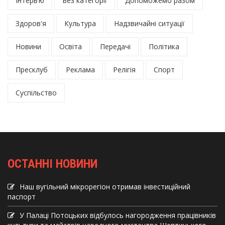
Інтерв’ю
Без категорії
Допоможемо разом
Здоров'я
Культура
Надзвичайні ситуації
Новини
Освіта
Передачі
Політика
Пресклуб
Реклама
Релігія
Спорт
Суспільство
ОСТАННІ НОВИНИ
Наш вугільний мікрорегіон отримав інвеcтиційний
паспорт
У Палаці Потоцьких відбулось нагородження працівників