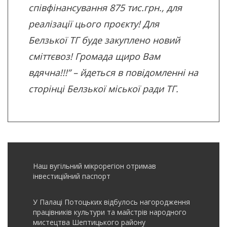
співфінансування 875 тис.грн., для
реалізації цього проєкту! Для
Белзької ТГ буде закуплено новий
сміттєвоз! Громада щиро Вам
вдячна!!!” – йдеться в повідомленні на
сторінці Белзької міської ради ТГ.
Наш вугільний мікрорегіон отримав
інвеcтиційний паспорт
У Палаці Потоцьких відбулось нагородження
працівників культури та майстрів народного
мистецтва Шептицького району