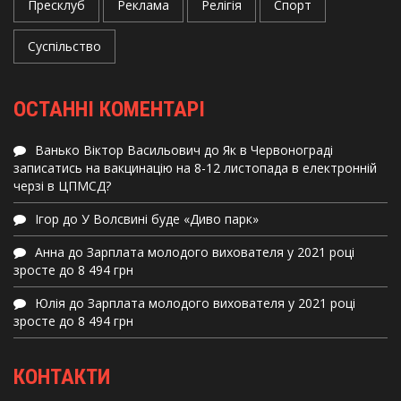
Пресклуб
Реклама
Релігія
Спорт
Суспільство
ОСТАННІ КОМЕНТАРІ
Ванько Віктор Васильович
до
Як в Червонограді
записатись на вакцинацію на 8-12 листопада в електронній
черзі в ЦПМСД?
Ігор
до
У Волсвині буде «Диво парк»
Анна
до
Зарплата молодого вихователя у 2021 році
зросте до 8 494 грн
Юлія
до
Зарплата молодого вихователя у 2021 році
зросте до 8 494 грн
КОНТАКТИ