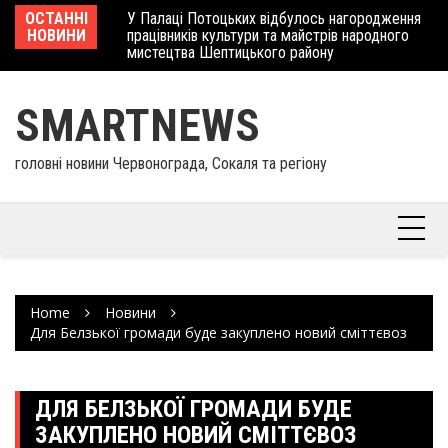
Skip
 отримав
ОСТАННІ
У Палаці Потоцьких відбулось нагородження
Ше
to
НОВИНИ
працівників культури та майстрів народного
Єв
content
мистецтва Шептицького району
шк
SMARTNEWS
головні новини Червонограда, Сокаля та регіону
Home
Новини
Для Белзької громади буде закуплено новий сміттєвоз
ДЛЯ БЕЛЗЬКОЇ ГРОМАДИ БУДЕ
ЗАКУПЛЕНО НОВИЙ СМІТТЄВОЗ