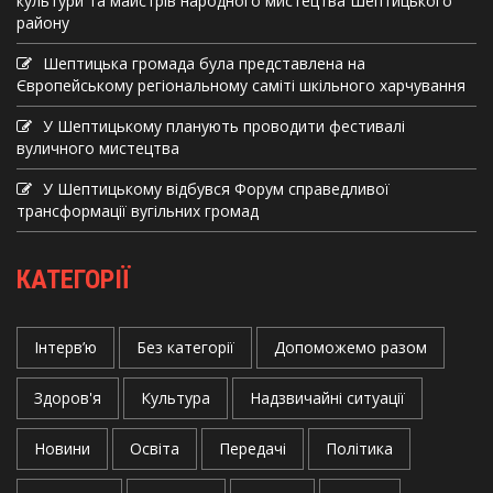
культури та майстрів народного мистецтва Шептицького
району
Шептицька громада була представлена на
Європейському регіональному саміті шкільного харчування
У Шептицькому планують проводити фестивалі
вуличного мистецтва
У Шептицькому відбувся Форум справедливої
трансформації вугільних громад
КАТЕГОРІЇ
Інтерв’ю
Без категорії
Допоможемо разом
Здоров'я
Культура
Надзвичайні ситуації
Новини
Освіта
Передачі
Політика