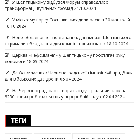
У Шептицькому відбувся Форум справедливої
трансформації вугільних громад
21.10.2024
У міському парку Соснівки висадили алею з 30 магнолій
18.10.2024
Нове обладнання -нові знання: дві гімназії Шептицького
отримали обладнання для комп’ютерних класів
18.10.2024
Церква «Гефсиманія» у Шептицькому простягає руку
допомоги
18.09.2024
Дев‘ятикласники Червоноградської гімназії №8 придбали
для військових два дрони
05.04.2024
На Червоноградщині створять індустріальний парк на
3250 нових робочих місць у переробній галузі
02.04.2024
ТЕГИ