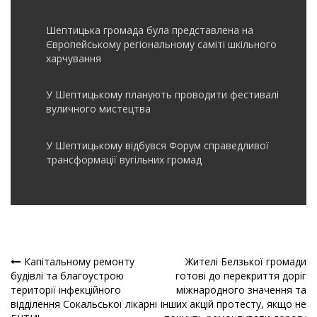
Шептицька громада була представлена на
Європейському регіональному саміті шкільного
харчування
У Шептицькому планують проводити фестивалі
вуличного мистецтва
У Шептицькому відбувся Форум справедливої
трансформації вугільних громад
Капітальному ремонту
Жителі Белзької громади
Навігація
будівлі та благоустрою
готові до перекриття доріг
території інфекційного
міжнародного значення та
записів
відділення Сокальської лікарні
інших акцій протесту, якщо не