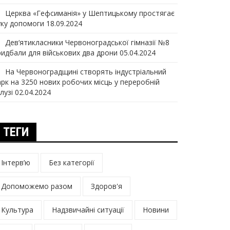
Церква «Гефсиманія» у Шептицькому простягає
уку допомоги
18.09.2024
Дев‘ятикласники Червоноградської гімназії №8
ридбали для військових два дрони
05.04.2024
На Червоноградщині створять індустріальний
арк на 3250 нових робочих місць у переробній
лузі
02.04.2024
ТЕГИ
Інтерв’ю
Без категорії
Допоможемо разом
Здоров'я
Культура
Надзвичайні ситуації
Новини