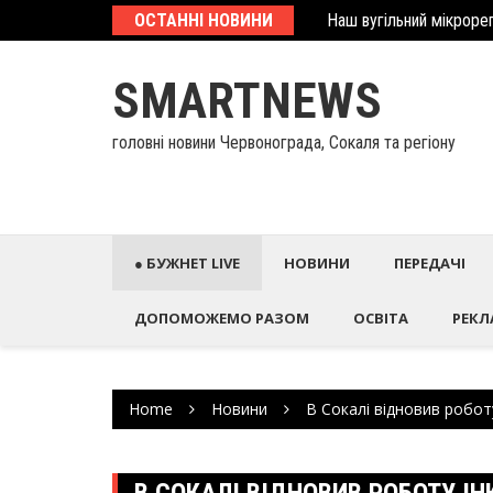
Наш вугільний мікрорег
Skip
ОСТАННІ НОВИНИ
У Палаці Потоцьких ві
to
content
SMARTNEWS
головні новини Червонограда, Сокаля та регіону
● БУЖНЕТ LIVE
НОВИНИ
ПЕРЕДАЧІ
ДОПОМОЖЕМО РАЗОМ
ОСВІТА
РЕКЛ
Home
Новини
В Сокалі відновив робот