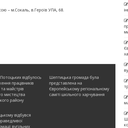
ою – м.Сокаль, в.Героїв УПА, 68.
і
п
м
Є
х
в
 Потоцьких відбулось
Шептицька громада була
ення працівників
представлена на
т
 та майстрів
Європейському регіональному
го мистецтва
саміті шкільного харчування
кого району
м
ькому відбувся
Ш
праведливої
к
мації вугільних