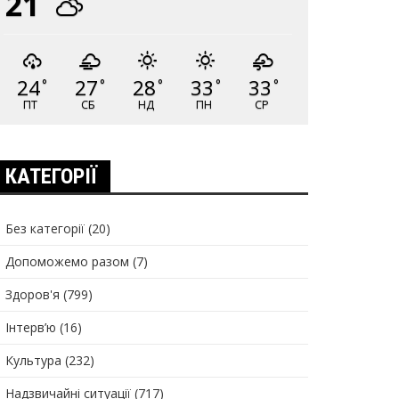
21
24
27
28
33
33
°
°
°
°
°
ПТ
СБ
НД
ПН
СР
КАТЕГОРІЇ
Без категорії
(20)
Допоможемо разом
(7)
Здоров'я
(799)
Інтерв’ю
(16)
Культура
(232)
Надзвичайні ситуації
(717)