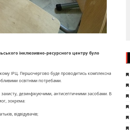
ьського інклюзивно-ресурсного центру було
ькому ІРЦ. Першочергово буде проводитись комплексна
собливими освітніми потребами.
и захисту, дезинфікуючими, антисептичними засобами. В
мог, зокрема:
тьків, відвідувачів;