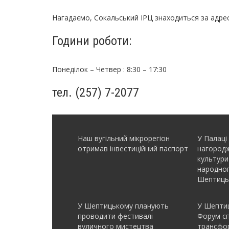
Нагадаємо, Сокальський ІРЦ знаходиться за адрес
Години роботи:
Понеділок – Четвер : 8:30 – 17:30
тел. (257) 7-2077
Наш вугільний мікрорегіон
У Палаці
отримав інвеcтиційний паспорт
нагородж
культури
народно
Шептиць
У Шептицькому планують
У Шептиц
проводити фестивалі
Форум с
вуличного мистецтва
трансфор