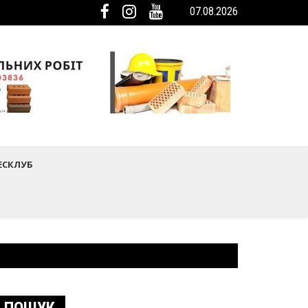
07.08.2026
ька громада була представлена на Європейському регіональному са
мистецтва Шептицького району
ЕСКЛУБ