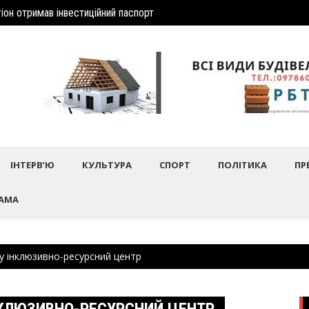
іон отримав інвеcтиційний паспорт
Шептиц
дбулось нагородження працівників культури та майстрів народного 
ІНТЕРВ’Ю
КУЛЬТУРА
СПОРТ
ПОЛІТИКА
ПР
АМА
у інклюзивно-ресурсний центр