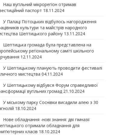
Наш вугільний мікрорегіон отримав
нвеcтиційний паспорт
18.11.2024
У Палаці Потоцьких відбулось нагородження
рацівників культури та майстрів народного
истецтва Шептицького району
13.11.2024
Шептицька громада була представлена на
вропейському регіональному саміті шкільного
арчування
12.11.2024
У Шептицькому планують проводити фестивалі
уличного мистецтва
04.11.2024
У Шептицькому відбувся Форум справедливої
рансформації вугільних громад
21.10.2024
У міському парку Соснівки висадили алею з 30
агнолій
18.10.2024
Нове обладнання -нові знання: дві гімназії
ептицького отримали обладнання для
омп’ютерних класів
18.10.2024