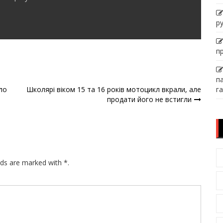
р
п
п
ло
Школярі віком 15 та 16 років мотоцикл вкрали, але
га
продати його не встигли
lds are marked with *.