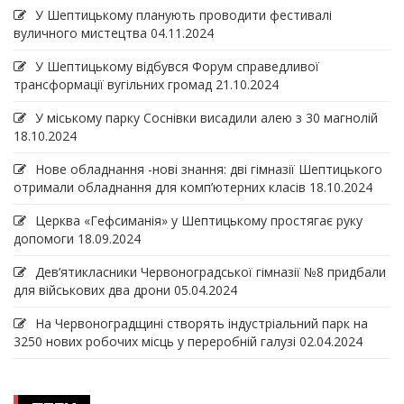
У Шептицькому планують проводити фестивалі
вуличного мистецтва
04.11.2024
У Шептицькому відбувся Форум справедливої
трансформації вугільних громад
21.10.2024
У міському парку Соснівки висадили алею з 30 магнолій
18.10.2024
Нове обладнання -нові знання: дві гімназії Шептицького
отримали обладнання для комп’ютерних класів
18.10.2024
Церква «Гефсиманія» у Шептицькому простягає руку
допомоги
18.09.2024
Дев‘ятикласники Червоноградської гімназії №8 придбали
для військових два дрони
05.04.2024
На Червоноградщині створять індустріальний парк на
3250 нових робочих місць у переробній галузі
02.04.2024