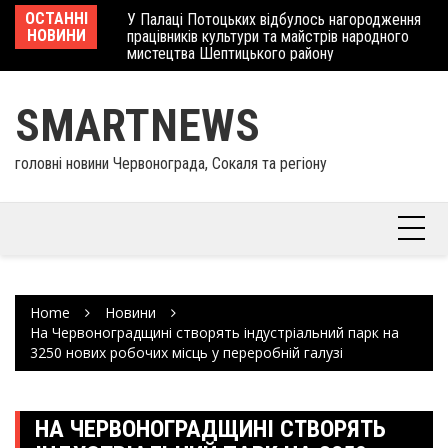
Skip
 отримав
ОСТАННІ
У Палаці Потоцьких відбулось нагородження
Ше
to
НОВИНИ
працівників культури та майстрів народного
Єв
content
мистецтва Шептицького району
шк
SMARTNEWS
головні новини Червонограда, Сокаля та регіону
Home
Новини
На Червоноградщині створять індустріальний парк на
3250 нових робочих місць у переробній галузі
НА ЧЕРВОНОГРАДЩИНІ СТВОРЯТЬ