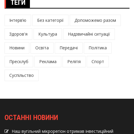
ТЕГИ
Інтерв’ю
Без категорії
Допоможемо разом
Здоров'я
Культура
Надзвичайні ситуації
Новини
Освіта
Передачі
Політика
Пресклуб
Реклама
Релігія
Спорт
Суспільство
ОСТАННІ НОВИНИ
Наш вугільний мікрорегіон отримав інвеcтиційний