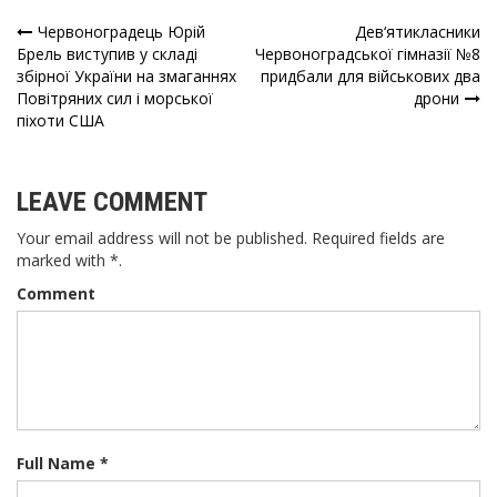
Червоноградець Юрій
Дев‘ятикласники
Навігація
Брель виступив у складі
Червоноградської гімназії №8
збірної України на змаганнях
придбали для військових два
записів
Повітряних сил і морської
дрони
піхоти США
LEAVE COMMENT
Your email address will not be published. Required fields are
marked with *.
Comment
Full Name *