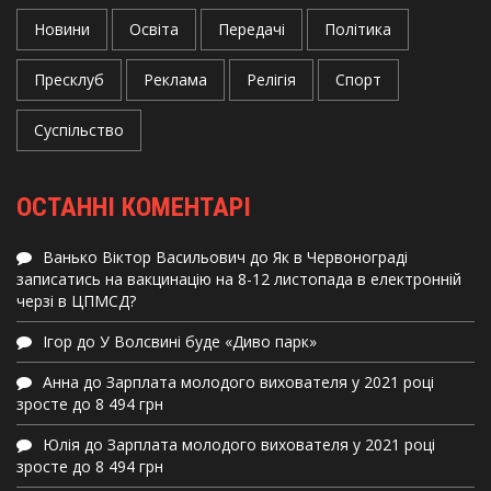
Новини
Освіта
Передачі
Політика
Пресклуб
Реклама
Релігія
Спорт
Суспільство
ОСТАННІ КОМЕНТАРІ
Ванько Віктор Васильович
до
Як в Червонограді
записатись на вакцинацію на 8-12 листопада в електронній
черзі в ЦПМСД?
Ігор
до
У Волсвині буде «Диво парк»
Анна
до
Зарплата молодого вихователя у 2021 році
зросте до 8 494 грн
Юлія
до
Зарплата молодого вихователя у 2021 році
зросте до 8 494 грн