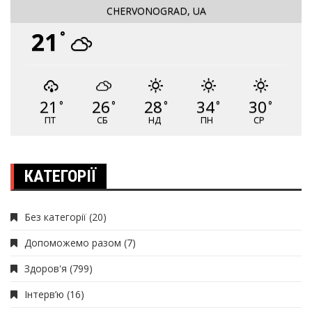
CHERVONOGRAD, UA
21
°
21
26
28
34
30
°
°
°
°
°
ПТ
СБ
НД
ПН
СР
КАТЕГОРІЇ
Без категорії
(20)
Допоможемо разом
(7)
Здоров'я
(799)
Інтерв’ю
(16)