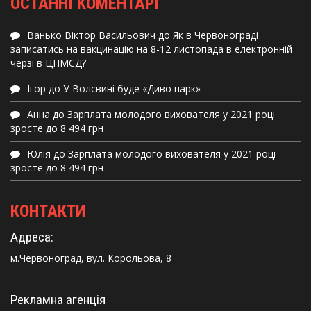
ОСТАННІ КОМЕНТАРІ
Ванько Віктор Васильович
до
Як в Червонограді
записатись на вакцинацію на 8-12 листопада в електронній
черзі в ЦПМСД?
Ігор
до
У Волсвині буде «Диво парк»
Анна
до
Зарплата молодого вихователя у 2021 році
зросте до 8 494 грн
Юлія
до
Зарплата молодого вихователя у 2021 році
зросте до 8 494 грн
КОНТАКТИ
Адреса:
м.Червоноград, вул. Корольова, 8
Рекламна агенція