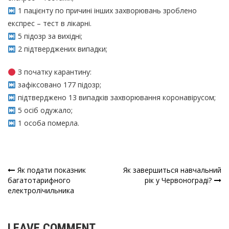
1 пацієнту по причині інших захворювань зроблено
експрес – тест в лікарні.
5 підозр за вихідні;
2 підтверджених випадки;
З початку карантину:
зафіксовано 177 підозр;
підтверджено 13 випадків захворювання коронавірусом;
5 осіб одужало;
1 особа померла.
Як подати показник
Як завершиться навчальний
Навігація
багатотарифного
рік у Червонограді?
електролічильника
записів
LEAVE COMMENT