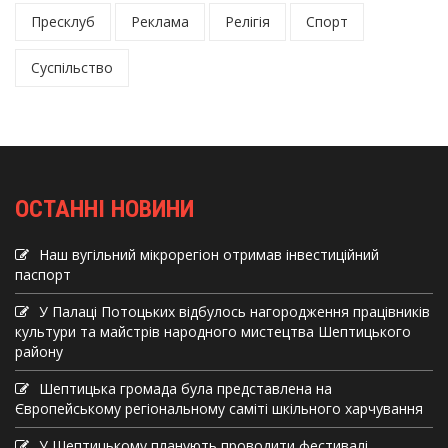
Пресклуб
Реклама
Релігія
Спорт
Суспільство
ОСТАННІ НОВИНИ
Наш вугільний мікрорегіон отримав інвеcтиційний
паспорт
У Палаці Потоцьких відбулось нагородження працівників
культури та майстрів народного мистецтва Шептицького
району
Шептицька громада була представлена на
Європейському регіональному саміті шкільного харчування
У Шептицькому планують проводити фестивалі