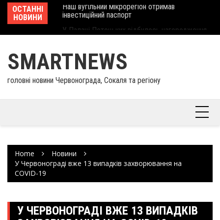
інвеcтиційний паспорт
Skip
ОСТАННІ
Ше
У Палаці Потоцьких відбулось нагородження
to
НОВИНИ
Єв
працівників культури та майстрів народного
content
шк
мистецтва Шептицького району
SMARTNEWS
головні новини Червонограда, Сокаля та регіону
Home
Новини
У Червонограді вже 13 випадків захворювання на
COVID-19
У ЧЕРВОНОГРАДІ ВЖЕ 13 ВИПАДКІВ