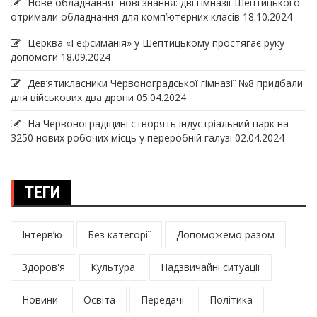
Нове обладнання -нові знання: дві гімназії Шептицького
отримали обладнання для комп’ютерних класів
18.10.2024
Церква «Гефсиманія» у Шептицькому простягає руку
допомоги
18.09.2024
Дев‘ятикласники Червоноградської гімназії №8 придбали
для військових два дрони
05.04.2024
На Червоноградщині створять індустріальний парк на
3250 нових робочих місць у переробній галузі
02.04.2024
ТЕГИ
Інтерв’ю
Без категорії
Допоможемо разом
Здоров'я
Культура
Надзвичайні ситуації
Новини
Освіта
Передачі
Політика