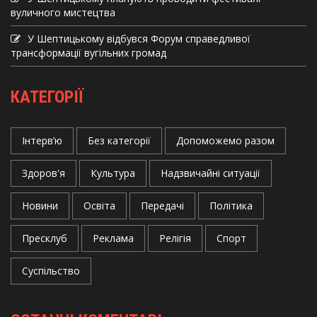
вуличного мистецтва
У Шептицькому відбувся Форум справедливої
трансформації вугільних громад
КАТЕГОРІЇ
Інтерв’ю
Без категорії
Допоможемо разом
Здоров'я
Культура
Надзвичайні ситуації
Новини
Освіта
Передачі
Політика
Пресклуб
Реклама
Релігія
Спорт
Суспільство