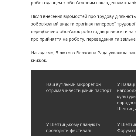
роботодавцем з обов’язковим накладенням кваліф
Після внесення відомостей про трудову діяльніс
зобов’язаний видати оригінал паперової трудової 
передбачено обов’язок роботодавця вносити на в
про прийняття на роботу, переведення та звільне
Нагадаємо, 5 лютого Верховна Рада ухвалила зак
книжок.
Наш вугільний мікрорегіон
У Палаці
отримав інвеcтиційний паспорт
нагородж
культури
народно
Шептиць
У Шептицькому планують
У Шептиц
проводити фестивалі
Форум с