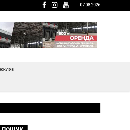
07.08.2026
ька громада була представлена на Європейському регіональному са
мистецтва Шептицького району
ЕСКЛУБ