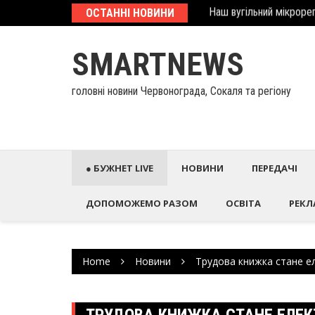
Наш вугільний мікрорег
Skip
ОСТАННІ НОВИНИ
У Палаці Потоцьких ві
to
content
SMARTNEWS
головні новини Червонограда, Сокаля та регіону
● БУЖНЕТ LIVE
НОВИНИ
ПЕРЕДАЧІ
ДОПОМОЖЕМО РАЗОМ
ОСВІТА
РЕКЛ
Home
Новини
Трудова книжка стане е