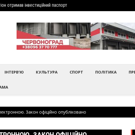
іон отримав інвеcтиційний паспорт
Шептиц
дбулось нагородження працівників культури та майстрів народного 
ІНТЕРВ’Ю
КУЛЬТУРА
СПОРТ
ПОЛІТИКА
ПР
АМА
лектронною. Закон офіційно опубліковано