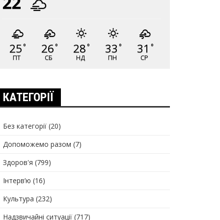
22
25
26
28
33
31
°
°
°
°
°
ПТ
СБ
НД
ПН
СР
КАТЕГОРІЇ
Без категорії
(20)
Допоможемо разом
(7)
Здоров'я
(799)
Інтерв’ю
(16)
Культура
(232)
Надзвичайні ситуації
(717)