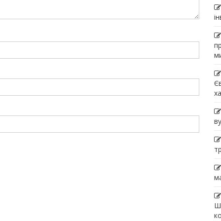
і
п
м
Є
х
в
т
м
Ш
к