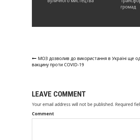
вуличного мистецтва
трансфор
громад
МОЗ дозволив до використання в Україні ще о
Навігація
вакцину проти COVID-19
записів
LEAVE COMMENT
Your email address will not be published. Required fie
Comment