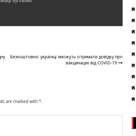
мації вугільних
дну
Безкоштовно: українці зможуть отримати довідку про
вакцинацію від COVID-19
lds are marked with *.