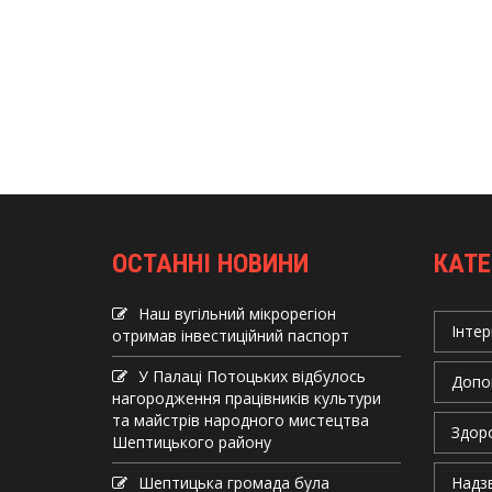
ОСТАННІ НОВИНИ
КАТЕ
Наш вугільний мікрорегіон
Інтер
отримав інвеcтиційний паспорт
У Палаці Потоцьких відбулось
Допо
нагородження працівників культури
та майстрів народного мистецтва
Здор
Шептицького району
Шептицька громада була
Надзв