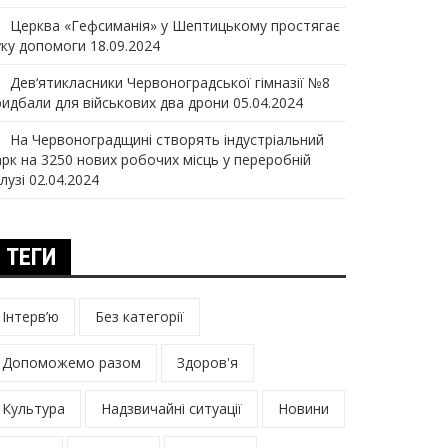
Церква «Гефсиманія» у Шептицькому простягає
уку допомоги
18.09.2024
Дев‘ятикласники Червоноградської гімназії №8
ридбали для військових два дрони
05.04.2024
На Червоноградщині створять індустріальний
арк на 3250 нових робочих місць у переробній
лузі
02.04.2024
ТЕГИ
Інтерв’ю
Без категорії
Допоможемо разом
Здоров'я
Культура
Надзвичайні ситуації
Новини