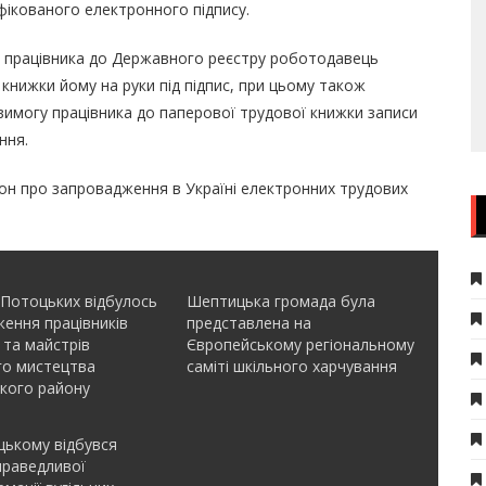
ікованого електронного підпису.
ть працівника до Державного реєстру роботодавець
книжки йому на руки під підпис, при цьому також
имогу працівника до паперової трудової книжки записи
ння.
он про
запровадження в Україні електронних трудових
 Потоцьких відбулось
Шептицька громада була
ення працівників
представлена на
 та майстрів
Європейському регіональному
го мистецтва
саміті шкільного харчування
кого району
ькому відбувся
праведливої