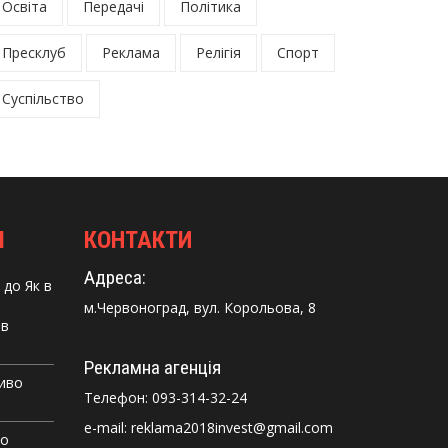
Освіта
Передачі
Політика
Пресклуб
Реклама
Релігія
Спорт
Суспільство
І
КОНТАКТИ
Адреса:
до
Як в
м.Червоноград, вул. Корольова, 8
 в
Рекламна агенція
Диво
Телефон:
093-314-32-24
e-mail: reklama2018invest@gmail.com
го