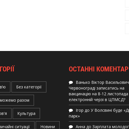
ГОРІЇ
ОСТАННІ КОМЕНТАР
Ванько Віктор Васильович
в’ю
Без категорії
Червонограді записатись на
вакцинацію на 8-12 листопада
електронній черзі в ЦПМСД?
можемо разом
Ігор
до
У Волсвині буде «
ов'я
Культура
парк»
ичайні ситуації
Новини
Анна
до
Зарплата молодо