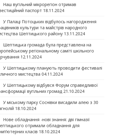
Наш вугільний мікрорегіон отримав
нвеcтиційний паспорт
18.11.2024
У Палаці Потоцьких відбулось нагородження
рацівників культури та майстрів народного
истецтва Шептицького району
13.11.2024
Шептицька громада була представлена на
вропейському регіональному саміті шкільного
арчування
12.11.2024
У Шептицькому планують проводити фестивалі
уличного мистецтва
04.11.2024
У Шептицькому відбувся Форум справедливої
рансформації вугільних громад
21.10.2024
У міському парку Соснівки висадили алею з 30
агнолій
18.10.2024
Нове обладнання -нові знання: дві гімназії
ептицького отримали обладнання для
омп’ютерних класів
18.10.2024