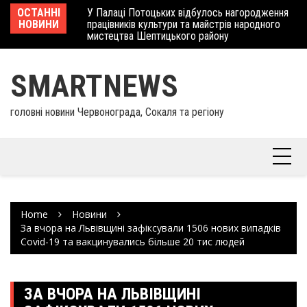
Skip
 отримав
ОСТАННІ
У Палаці Потоцьких відбулось нагородження
Ше
to
НОВИНИ
працівників культури та майстрів народного
Єв
content
мистецтва Шептицького району
шк
SMARTNEWS
головні новини Червонограда, Сокаля та регіону
Home
Новини
За вчора на Львівщині зафіксували 1506 нових випадків
Covid-19 та вакцинувались більше 20 тис людей
ЗА ВЧОРА НА ЛЬВІВЩИНІ