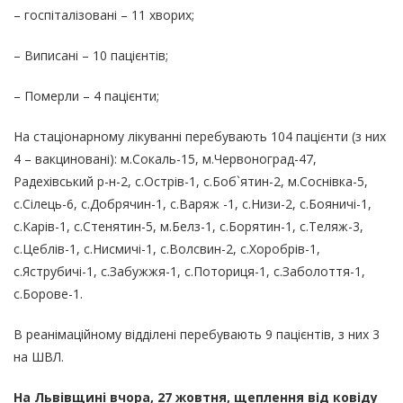
– госпіталізовані – 11 хворих;
– Виписані – 10 пацієнтів;
– Померли – 4 пацієнти;
На стаціонарному лікуванні перебувають 104 пацієнти (з них
4 – вакциновані): м.Сокаль-15, м.Червоноград-47,
Радехівський р-н-2, с.Острів-1, с.Боб`ятин-2, м.Соснівка-5,
с.Сілець-6, с.Добрячин-1, с.Варяж -1, с.Низи-2, с.Бояничі-1,
с.Карів-1, с.Стенятин-5, м.Белз-1, с.Борятин-1, с.Теляж-3,
с.Цеблів-1, с.Нисмичі-1, с.Волсвин-2, с.Хоробрів-1,
с.Яструбичі-1, с.Забужжя-1, с.Поториця-1, с.Заболоття-1,
с.Борове-1.
В реанімаційному відділені перебувають 9 пацієнтів, з них 3
на ШВЛ.
На Львівщині вчора,
27
жовтня, щеплення від ковіду