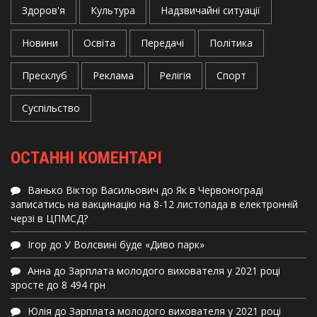
Здоров'я
Культура
Надзвичайні ситуації
Новини
Освіта
Передачі
Політика
Пресклуб
Реклама
Релігія
Спорт
Суспільство
ОСТАННІ КОМЕНТАРІ
Ванько Віктор Васильович
до
Як в Червонограді
записатись на вакцинацію на 8-12 листопада в електронній
черзі в ЦПМСД?
Ігор
до
У Волсвині буде «Диво парк»
Анна
до
Зарплата молодого вихователя у 2021 році
зросте до 8 494 грн
Юлія
до
Зарплата молодого вихователя у 2021 році