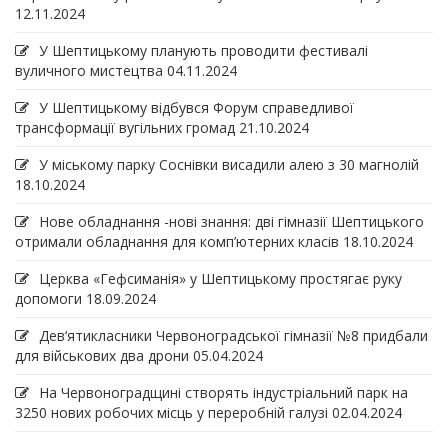
12.11.2024
У Шептицькому планують проводити фестивалі
вуличного мистецтва
04.11.2024
У Шептицькому відбувся Форум справедливої
трансформації вугільних громад
21.10.2024
У міському парку Соснівки висадили алею з 30 магнолій
18.10.2024
Нове обладнання -нові знання: дві гімназії Шептицького
отримали обладнання для комп’ютерних класів
18.10.2024
Церква «Гефсиманія» у Шептицькому простягає руку
допомоги
18.09.2024
Дев‘ятикласники Червоноградської гімназії №8 придбали
для військових два дрони
05.04.2024
На Червоноградщині створять індустріальний парк на
3250 нових робочих місць у переробній галузі
02.04.2024