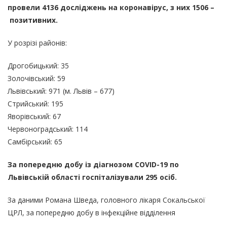
провели
4136
досліджен
ь
на коронавірус, з них
1506 –
позитивни
х
.
У розрізі районів:
Дрогобицький: 35
Золочівський: 59
Львівський: 971 (м. Львів – 677)
Стрийський: 195
Яворівський: 67
Червоноградський: 114
Самбірський: 65
За попередню добу із діагнозом COVID-19 по
Львівській області госпіталізували 295 осіб.
За даними Романа Шведа, головного лікаря Сокальської
ЦРЛ, за попередню добу в інфекційне відділення