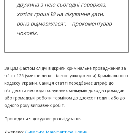
дружина з нею сьогодні говорила,
хотіла гроші їй на лікування дати,
вона відмовилася”, – прокоментував
чоловік.
За цим фактом слідчі відкрили кримінальне провадження за
ч.1 ст.125 (умисне легке тілесне ушкодження) Кримінального
кодексу України. Санкція статті передбачає штраф до
п’ятдесяти неоподатковуваних мінімумів доходів громадян
або громадські роботи терміном до двохсот годин, або до
одного року виправних робіт.
Проводиться досудове розслідування.
Джерело:
Львівська Мануфактура Новин
.