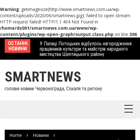
Warning
: getimagesize(http://www.smartnews.com.ua/wp-
content/uploads/2020/06/smartnews.jpg): failed to open stream:
HTTP request failed! HTTP/1.1 404 Not Found in
/home/ds001/smartnews.com.ua/www/wp-
content/plugins/wp-open-graph/output.class.php
on line
306
Skip
 отримав
ОСТАННІ
У Палаці Потоцьких відбулось нагородження
Ше
to
НОВИНИ
працівників культури та майстрів народного
Єв
content
мистецтва Шептицького району
шк
SMARTNEWS
головні новини Червонограда, Сокаля та регіону
Home
Новини