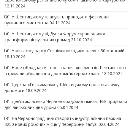
12.11.2024
У Шептицькому планують проводити фестивалі
вуличного мистецтва
04.11.2024
У Шептицькому відбувся Форум справедливої
трансформації вугільних громад
21.10.2024
У міському парку Соснівки висадили алею з 30 магнолій
18.10.2024
Нове обладнання -нові знання: дві гімназії Шептицького
отримали обладнання для комп’ютерних класів
18.10.2024
Церква «Гефсиманія» у Шептицькому простягає руку
допомоги
18.09.2024
Дев‘ятикласники Червоноградської гімназії №8 придбали
для військових два дрони
05.04.2024
На Червоноградщині створять індустріальний парк на
3250 нових робочих місць у переробній галузі
02.04.2024