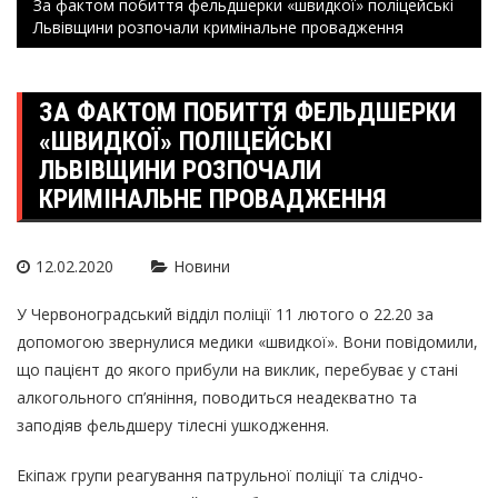
За фактом побиття фельдшерки «швидкої» поліцейські
Львівщини розпочали кримінальне провадження
ЗА ФАКТОМ ПОБИТТЯ ФЕЛЬДШЕРКИ
«ШВИДКОЇ» ПОЛІЦЕЙСЬКІ
ЛЬВІВЩИНИ РОЗПОЧАЛИ
КРИМІНАЛЬНЕ ПРОВАДЖЕННЯ
12.02.2020
Новини
У Червоноградський відділ поліції 11 лютого о 22.20 за
допомогою звернулися медики «швидкої». Вони повідомили,
що пацієнт до якого прибули на виклик, перебуває у стані
алкогольного сп’яніння, поводиться неадекватно та
заподіяв фельдшеру тілесні ушкодження.
Екіпаж групи реагування патрульної поліції та слідчо-