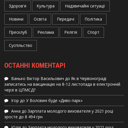
Здоров'я
Культура
Надзвичайні ситуації
Новини
Освіта
Передачі
Політика
Пресклуб
Реклама
Релігія
Спорт
Суспільство
ОСТАННІ КОМЕНТАРІ
Ванько Віктор Васильович
до
Як в Червонограді
записатись на вакцинацію на 8-12 листопада в електронній
черзі в ЦПМСД?
Ігор
до
У Волсвині буде «Диво парк»
Анна
до
Зарплата молодого вихователя у 2021 році
зросте до 8 494 грн
Юлія
до
Зарплата молодого вихователя у 2021 році