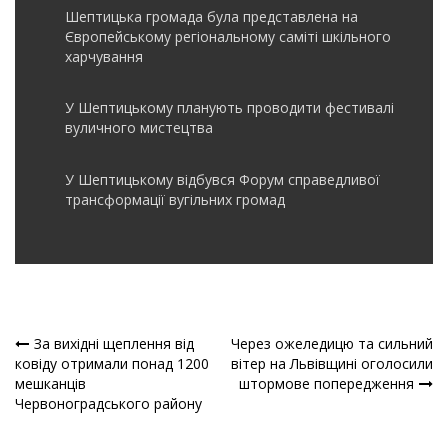
Шептицька громада була представлена на
Європейському регіональному саміті шкільного
харчування
У Шептицькому планують проводити фестивалі
вуличного мистецтва
У Шептицькому відбувся Форум справедливої
трансформації вугільних громад
За вихідні щеплення від
Через ожеледицю та сильний
Навігація
ковіду отримали понад 1200
вітер на Львівщині оголосили
мешканців
штормове попередження
записів
Червоноградського району