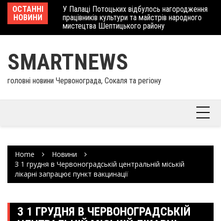
Skip
 отримав
ОСТАННІ
У Палаці Потоцьких відбулось нагородження
Ше
to
НОВИНИ
працівників культури та майстрів народного
Єв
content
мистецтва Шептицького району
шк
SMARTNEWS
головні новини Червонограда, Сокаля та регіону
Home
Новини
З 1 грудня в Червоноградській центральній міській
лікарні запрацює пункт вакцинації
З 1 ГРУДНЯ В ЧЕРВОНОГРАДСЬКІЙ