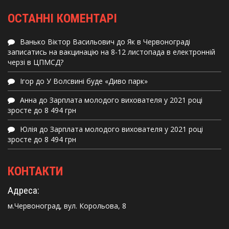
ОСТАННІ КОМЕНТАРІ
Ванько Віктор Васильович
до
Як в Червонограді
записатись на вакцинацію на 8-12 листопада в електронній
черзі в ЦПМСД?
Ігор
до
У Волсвині буде «Диво парк»
Анна
до
Зарплата молодого вихователя у 2021 році
зросте до 8 494 грн
Юлія
до
Зарплата молодого вихователя у 2021 році
зросте до 8 494 грн
КОНТАКТИ
Адреса:
м.Червоноград, вул. Корольова, 8