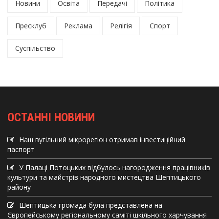
Новини
Освіта
Передачі
Політика
Пресклуб
Реклама
Релігія
Спорт
Суспільство
ОСТАННІ НОВИНИ
Наш вугільний мікрорегіон отримав інвеcтиційний
паспорт
У Палаці Потоцьких відбулось нагородження працівників
культури та майстрів народного мистецтва Шептицького
району
Шептицька громада була представлена на
Європейському регіональному саміті шкільного харчування