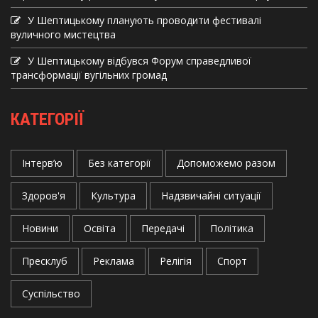
У Шептицькому планують проводити фестивалі
вуличного мистецтва
У Шептицькому відбувся Форум справедливої
трансформації вугільних громад
КАТЕГОРІЇ
Інтерв’ю
Без категорії
Допоможемо разом
Здоров'я
Культура
Надзвичайні ситуації
Новини
Освіта
Передачі
Політика
Пресклуб
Реклама
Релігія
Спорт
Суспільство