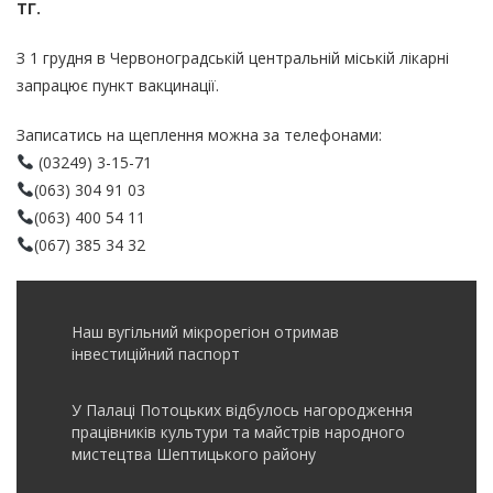
ТГ.
З 1 грудня в Червоноградській центральній міській лікарні
запрацює пункт вакцинації.
Записатись на щеплення можна за телефонами:
(03249) 3-15-71
(063) 304 91 03
(063) 400 54 11
(067) 385 34 32
Наш вугільний мікрорегіон отримав
інвеcтиційний паспорт
У Палаці Потоцьких відбулось нагородження
працівників культури та майстрів народного
мистецтва Шептицького району