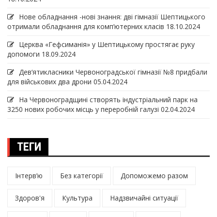
Нове обладнання -нові знання: дві гімназії Шептицького
отримали обладнання для комп’ютерних класів
18.10.2024
Церква «Гефсиманія» у Шептицькому простягає руку
допомоги
18.09.2024
Дев‘ятикласники Червоноградської гімназії №8 придбали
для військових два дрони
05.04.2024
На Червоноградщині створять індустріальний парк на
3250 нових робочих місць у переробній галузі
02.04.2024
ТЕГИ
Інтерв’ю
Без категорії
Допоможемо разом
Здоров'я
Культура
Надзвичайні ситуації