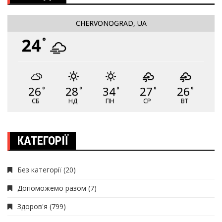
CHERVONOGRAD, UA
24
°
26
28
34
27
26
°
°
°
°
°
СБ
НД
ПН
СР
ВТ
КАТЕГОРІЇ
Без категорії
(20)
Допоможемо разом
(7)
Здоров'я
(799)