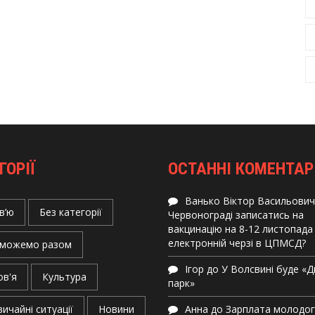
ГОРІЇ
ОСТАННІ КОМЕНТАР
Ванько Віктор Васильович
в’ю
Без категорії
Червонограді записатись на
вакцинацію на 8-12 листопада
електронній черзі в ЦПМСД?
можемо разом
Ігор
до
У Волсвині буде «
ов'я
Культура
парк»
ичайні ситуації
Новини
Анна
до
Зарплата молодо