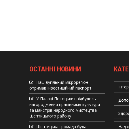
ОСТАННІ НОВИНИ
КАТЕ
Наш вугільний мікрорегіон
Інтер
отримав інвеcтиційний паспорт
У Палаці Потоцьких відбулось
Допо
нагородження працівників культури
та майстрів народного мистецтва
Здор
Шептицького району
Шептицька громада була
Надзв