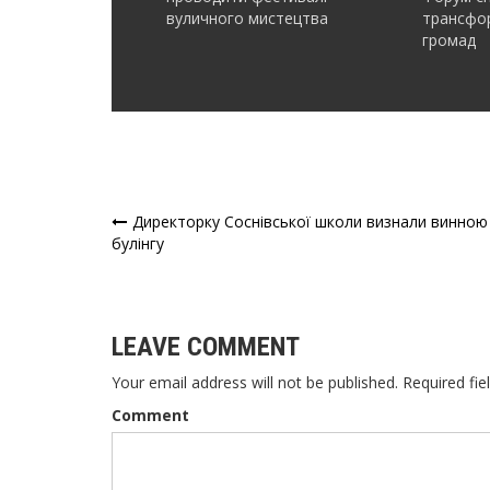
вуличного мистецтва
трансфор
громад
Директорку Соснівської школи визнали винною
Навігація
булінгу
записів
LEAVE COMMENT
Your email address will not be published. Required fie
Comment