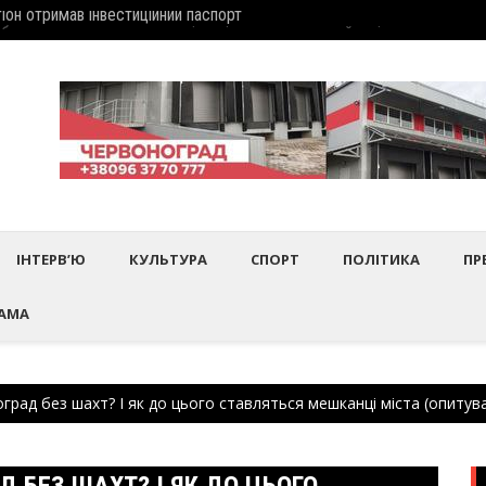
дбулось нагородження працівників культури та майстрів народного 
Шептиц
ІНТЕРВ’Ю
КУЛЬТУРА
СПОРТ
ПОЛІТИКА
ПР
АМА
рад без шахт? І як до цього ставляться мешканці міста (опитув