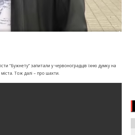
лісти “Бужнету” запитали у червоноградців їхню думку на
міста. Тож далі – про шахти.