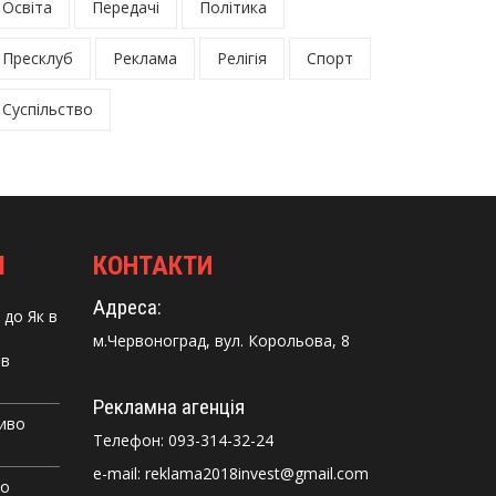
Освіта
Передачі
Політика
Пресклуб
Реклама
Релігія
Спорт
Суспільство
І
КОНТАКТИ
Адреса:
до
Як в
м.Червоноград, вул. Корольова, 8
 в
Рекламна агенція
Диво
Телефон:
093-314-32-24
e-mail: reklama2018invest@gmail.com
го