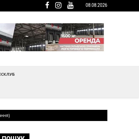
08.08.2026
мистецтва Шептицького району
ька громада була представлена на Європейському регіональному са
ЕСКЛУБ
ання)