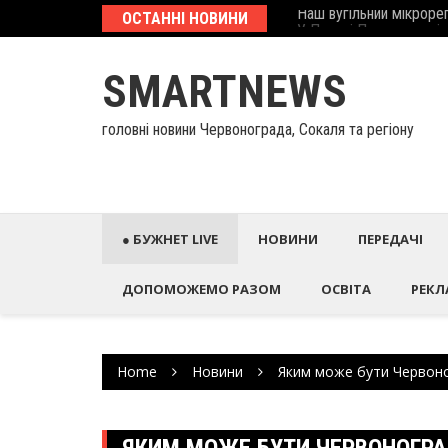
Skip
еcтиційний паспорт
ОСТАННІ НОВИНИ
У Палаці Потоцьких ві
to
content
SMARTNEWS
головні новини Червонограда, Сокаля та регіону
● БУЖНЕТ LIVE
НОВИНИ
ПЕРЕДАЧІ
ДОПОМОЖЕМО РАЗОМ
ОСВІТА
РЕКЛ
Home
Новини
Яким може бути Червоног