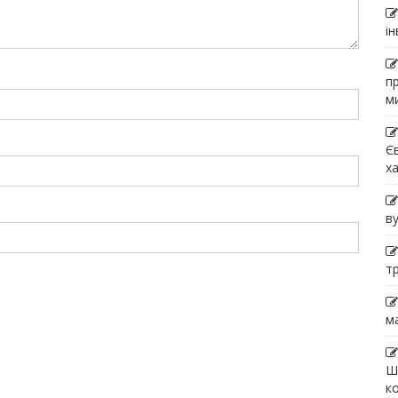
і
п
м
Є
х
в
т
м
Ш
к