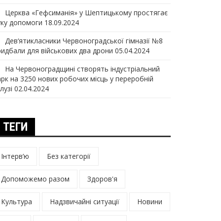
Церква «Гефсиманія» у Шептицькому простягає
уку допомоги
18.09.2024
Дев‘ятикласники Червоноградської гімназії №8
ридбали для військових два дрони
05.04.2024
На Червоноградщині створять індустріальний
арк на 3250 нових робочих місць у переробній
лузі
02.04.2024
ТЕГИ
Інтерв’ю
Без категорії
Допоможемо разом
Здоров'я
Культура
Надзвичайні ситуації
Новини