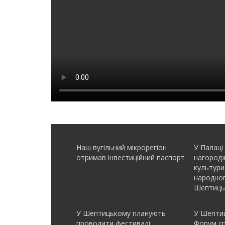
Наш вугільний мікрорегіон
У Палаці
отримав інвеcтиційний паспорт
нагородж
культури
народно
Шептиць
У Шептицькому планують
У Шептиц
проводити фестивалі
Форум с