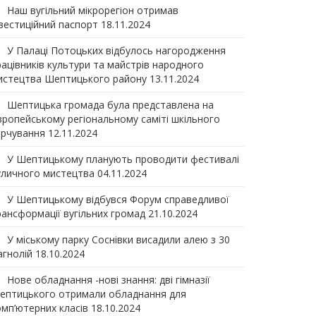
Наш вугільний мікрорегіон отримав
нвеcтиційний паспорт
18.11.2024
У Палаці Потоцьких відбулось нагородження
рацівників культури та майстрів народного
истецтва Шептицького району
13.11.2024
Шептицька громада була представлена на
вропейському регіональному саміті шкільного
арчування
12.11.2024
У Шептицькому планують проводити фестивалі
уличного мистецтва
04.11.2024
У Шептицькому відбувся Форум справедливої
рансформації вугільних громад
21.10.2024
У міському парку Соснівки висадили алею з 30
агнолій
18.10.2024
Нове обладнання -нові знання: дві гімназії
ептицького отримали обладнання для
омп’ютерних класів
18.10.2024