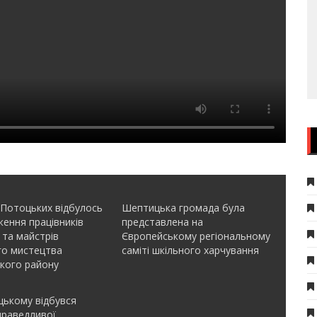
 Потоцьких відбулось
Шептицька громада була
ення працівників
представлена на
 та майстрів
Європейському регіональному
го мистецтва
саміті шкільного харчування
кого району
ькому відбувся
праведливої