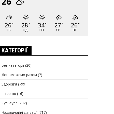
26
26
28
34
27
26
°
°
°
°
°
СБ
НД
ПН
СР
ВТ
КАТЕГОРІЇ
Без категорії
(20)
Допоможемо разом
(7)
Здоров'я
(799)
Інтерв’ю
(16)
Культура
(232)
Надзвичайні ситуації
(717)