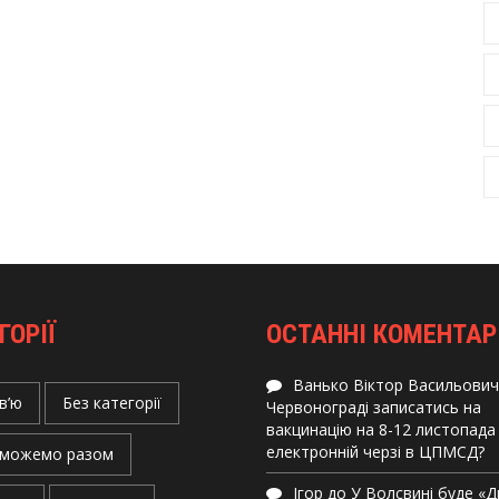
ГОРІЇ
ОСТАННІ КОМЕНТАР
Ванько Віктор Васильович
в’ю
Без категорії
Червонограді записатись на
вакцинацію на 8-12 листопада
електронній черзі в ЦПМСД?
можемо разом
Ігор
до
У Волсвині буде «