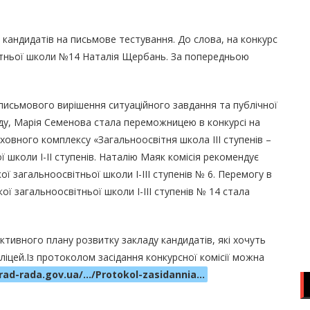
и кандидатів на письмове тестування. До слова, на конкурс
вітньої школи №14 Наталія Щербань. За попередньою
письмового вирішення ситуаційного завдання та публічної
аду, Марія Семенова стала переможницею в конкурсі на
овного комплексу «Загальноосвітня школа III ступенів –
 школи І-ІІ ступенів. Наталію Маяк комісія рекомендує
ї загальноосвітньої школи І-ІІІ ступенів № 6. Перемогу в
ої загальноосвітньої школи І-ІІІ ступенів № 14 стала
ктивного плану розвитку закладу кандидатів, які хочуть
ей.Із протоколом засідання конкурсної комісії можна
rad-rada.gov.ua/…/Protokol-zasidannia…