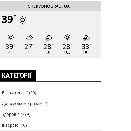
CHERVONOGRAD, UA
39
°
39
27
28
28
33
°
°
°
°
°
ЧТ
ПТ
СБ
НД
ПН
КАТЕГОРІЇ
Без категорії
(20)
Допоможемо разом
(7)
Здоров'я
(799)
Інтерв’ю
(16)