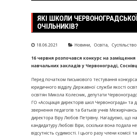
ЯКІ ШКОЛИ ЧЕРВОНОГРАДСЬКО
ОЧІЛЬНИКІВ?
18.06.2021
Новини
Освіта
Суспільство
16 червня розпочався конкурс на заміщення
навчальних закладів у Червонограді, Соснівц
Перед початком письмового тестування конкурсанті
юридичного відділу Державної служби якості освіти
освiтян Микола Колесник, депутати Червоноградськ
ГО «Асоціація директорів шкіл Червонограда» та
звернення педагогів та батьків учнів Межирічанс
директора Віру Любов Петрівну. Нагадуємо, що на 
кандидатуру Любові Віри, оскільки вона подала н
відсутність судимості. І цього разу члени комісі