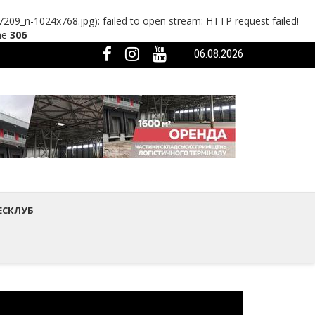
_n-1024x768.jpg): failed to open stream: HTTP request failed!
ne
306
06.08.2026
мистецтва Шептицького району
ька громада була представлена на Європейському регіональному са
ЕСКЛУБ