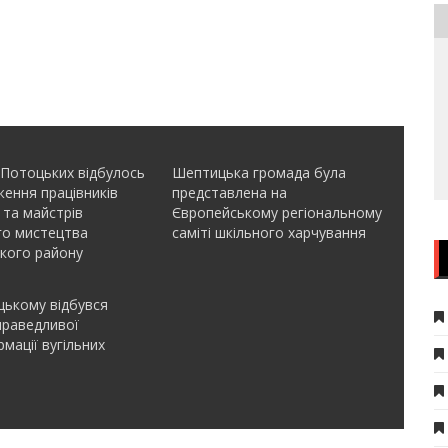
 Потоцьких відбулось
Шептицька громада була
ення працівників
представлена на
 та майстрів
Європейському регіональному
го мистецтва
саміті шкільного харчування
кого району
ькому відбувся
праведливої
мації вугільних