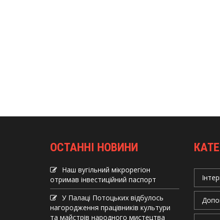
ОСТАННІ НОВИНИ
КАТЕ
Наш вугільний мікрорегіон
Інтер
отримав інвеcтиційний паспорт
У Палаці Потоцьких відбулось
Допо
нагородження працівників культури
та майстрів народного мистецтва