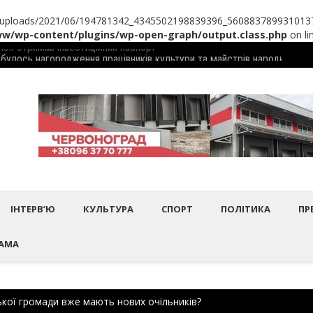
/uploads/2021/06/194781342_4345502198839396_5608837899310137209
/wp-content/plugins/wp-open-graph/output.class.php
on li
дбулось нагородження працівників культури та майстрів народного 
Шептиц
ІНТЕРВ’Ю
КУЛЬТУРА
СПОРТ
ПОЛІТИКА
ПР
АМА
кої громади вже мають нових очільників?