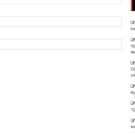
і
п
м
Є
х
в
т
м