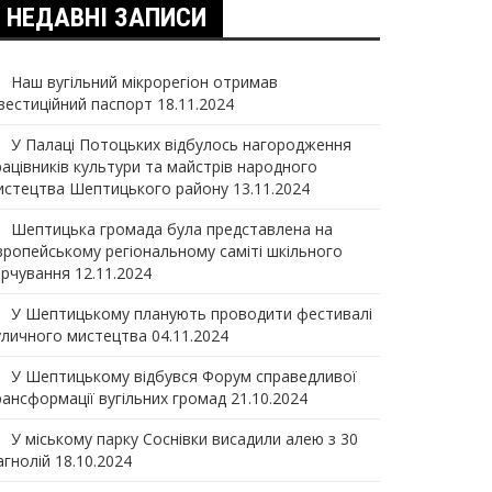
НЕДАВНІ ЗАПИСИ
Наш вугільний мікрорегіон отримав
нвеcтиційний паспорт
18.11.2024
У Палаці Потоцьких відбулось нагородження
рацівників культури та майстрів народного
истецтва Шептицького району
13.11.2024
Шептицька громада була представлена на
вропейському регіональному саміті шкільного
арчування
12.11.2024
У Шептицькому планують проводити фестивалі
уличного мистецтва
04.11.2024
У Шептицькому відбувся Форум справедливої
рансформації вугільних громад
21.10.2024
У міському парку Соснівки висадили алею з 30
агнолій
18.10.2024