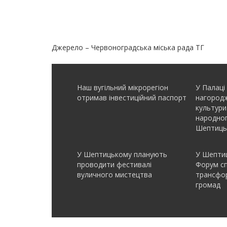
Джерело – Червоноградська міська рада ТГ
Наш вугільний мікрорегіон
У Палаці
отримав інвеcтиційний паспорт
нагородж
культури
народно
Шептиць
У Шептицькому планують
У Шептиц
проводити фестивалі
Форум с
вуличного мистецтва
трансфор
громад