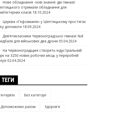
Нове обладнання -нові знання: дві гімназії
ептицького отримали обладнання для
омп’ютерних класів
18.10.2024
Церква «Гефсиманія» у Шептицькому простягає
уку допомоги
18.09.2024
Дев‘ятикласники Червоноградської гімназії №8
ридбали для військових два дрони
05.04.2024
На Червоноградщині створять індустріальний
арк на 3250 нових робочих місць у переробній
лузі
02.04.2024
ТЕГИ
Інтерв’ю
Без категорії
Допоможемо разом
Здоров'я