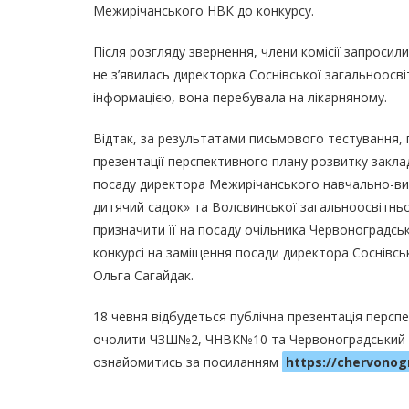
Межирічанського НВК до конкурсу.
Після розгляду звернення, члени комісії запросил
не з’явилась директорка Соснівської загальноос
інформацією, вона перебувала на лікарняному.
Відтак, за результатами письмового тестування, 
презентації перспективного плану розвитку закл
посаду директора Межирічанського навчально-вих
дитячий садок» та Волсвинської загальноосвітньої
призначити її на посаду очільника Червоноградсько
конкурсі на заміщення посади директора Соснівськ
Ольга Сагайдак.
18 чевня відбудеться публічна презентація перспе
очолити ЧЗШ№2, ЧНВК№10 та Червоноградський ліц
ознайомитись за посиланням
https://chervonog