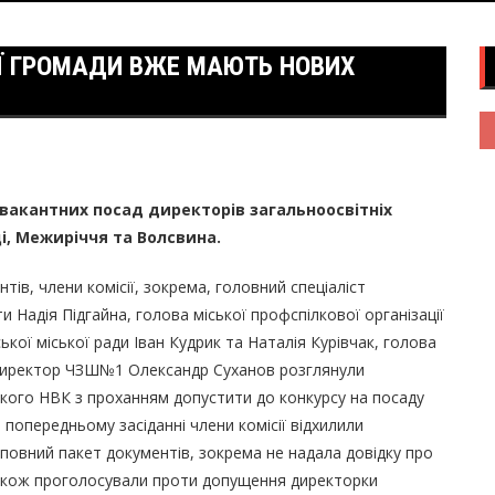
Ї ГРОМАДИ ВЖЕ МАЮТЬ НОВИХ
 вакантних посад директорів загальноосвітніх
і, Межиріччя та Волсвина.
в, члени комісії, зокрема, головний спеціаліст
 Надія Підгайна, голова мiської профспiлкової органiзацiї
ої міської ради Іван Кудрик та Наталія Курівчак, голова
 директор ЧЗШ№1 Олександр Суханов розглянули
ького НВК з проханням допустити до конкурсу на посаду
попередньому засіданні члени комісії відхилили
еповний пакет документів, зокрема не надала довідку про
ї також проголосували проти допущення директорки