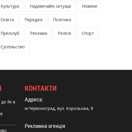
Культура
Надзвичайні ситуації
Новини
Освіта
Передачі
Політика
Пресклуб
Реклама
Релігія
Спорт
Суспільство
І
КОНТАКТИ
Адреса:
до
Як в
м.Червоноград, вул. Корольова, 8
 в
Рекламна агенція
Диво