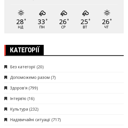
28
33
26
25
26
°
°
°
°
°
НД
ПН
СР
ВТ
ЧТ
КАТЕГОРІЇ
Без категорії
(20)
Допоможемо разом
(7)
Здоров'я
(799)
Інтерв’ю
(16)
Культура
(232)
Надзвичайні ситуації
(717)