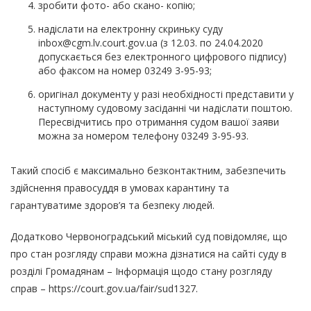
зробити фото- або скано- копію;
надіслати на електронну скриньку суду
inbox@cgm.lv.court.gov.ua (з 12.03. по 24.04.2020
допускається без електронного цифрового підпису)
або факсом на номер 03249 3-95-93;
оригінал документу у разі необхідності представити у
наступному судовому засіданні чи надіслати поштою.
Пересвідчитись про отримання судом вашої заяви
можна за номером телефону 03249 3-95-93.
Такий спосіб є максимально безконтактним, забезпечить
здійснення правосуддя в умовах карантину та
гарантуватиме здоров’я та безпеку людей.
Додатково
Червоноградський міський суд
повідомляє, що
про стан розгляду справи можна дізнатися на сайті суду в
розділі Громадянам – Інформація щодо стану розгляду
справ – https://court.gov.ua/fair/sud1327.