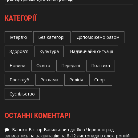
КАТЕГОРІЇ
Інтерв’ю
Без категорії
Допоможемо разом
Здоров'я
Культура
Надзвичайні ситуації
Новини
Освіта
Передачі
Політика
Пресклуб
Реклама
Релігія
Спорт
Суспільство
ОСТАННІ КОМЕНТАРІ
Ванько Віктор Васильович
до
Як в Червонограді
записатись на вакцинацію на 8-12 листопада в електронній