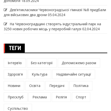
допомоги
18.09.2024
Дев‘ятикласники Червоноградської гімназії №8 придбали
для військових два дрони
05.04.2024
На Червоноградщині створять індустріальний парк на
3250 нових робочих місць у переробній галузі
02.04.2024
ТЕГИ
Інтерв’ю
Без категорії
Допоможемо разом
Здоров'я
Культура
Надзвичайні ситуації
Новини
Освіта
Передачі
Політика
Пресклуб
Реклама
Релігія
Спорт
Суспільство