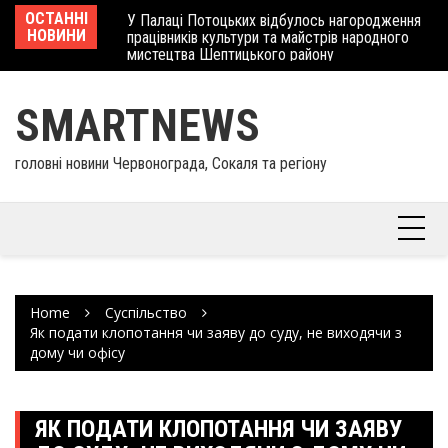
Skip
 отримав
ОСТАННІ
У Палаці Потоцьких відбулось нагородження
Ше
to
НОВИНИ
працівників культури та майстрів народного
Єв
content
мистецтва Шептицького району
шк
SMARTNEWS
головні новини Червонограда, Сокаля та регіону
Home
Суспільство
Як подати клопотання чи заяву до суду, не виходячи з
дому чи офісу
ЯК ПОДАТИ КЛОПОТАННЯ ЧИ ЗАЯВУ