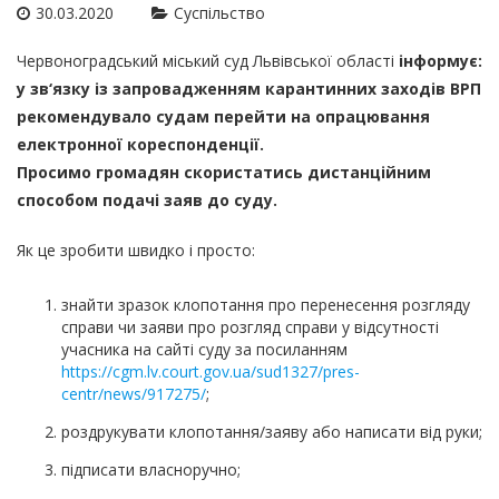
30.03.2020
Суспільство
Червоноградський міський суд Львівської області
інформує:
у зв‘язку із запровадженням карантинних заходів ВРП
рекомендувало судам перейти на опрацювання
електронної кореспонденції.
Просимо громадян скористатись дистанційним
способом подачі заяв до суду.
Як це зробити швидко і просто:
знайти зразок клопотання про перенесення розгляду
справи чи заяви про розгляд справи у відсутності
учасника на сайті суду за посиланням
https://cgm.lv.court.gov.ua/sud1327/pres-
centr/news/917275/
;
роздрукувати клопотання/заяву або написати від руки;
підписати власноручно;