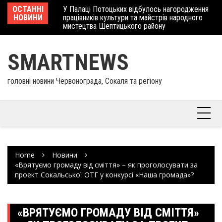
Skip
 отримав
ОСТАННІ
У Палаці Потоцьких відбулось нагородження
Ше
to
НОВИНИ
працівників культури та майстрів народного
Єв
content
мистецтва Шептицького району
шк
SMARTNEWS
головні новини Червонограда, Сокаля та регіону
Home
Новини
«Врятуємо громаду від сміття» – як проголосувати за
проект Сокальської ОТГ у конкурсі «Наша громада»?
«ВРЯТУЄМО ГРОМАДУ ВІД СМІТТЯ»