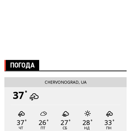
ПОГОДА
CHERVONOGRAD, UA
37
°
37
26
27
28
33
°
°
°
°
°
ЧТ
ПТ
СБ
НД
ПН