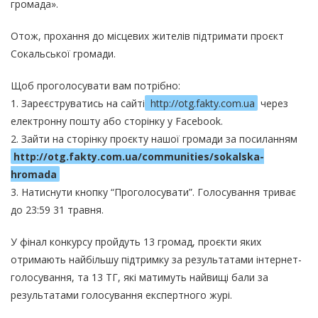
громада».
Отож, прохання до місцевих жителів підтримати проєкт
Сокальської громади.
Щоб проголосувати вам потрібно:
1. Зареєструватись на сайті
http://otg.fakty.com.ua
через
електронну пошту або сторінку у Facebook.
2. Зайти на сторінку проєкту нашої громади за посиланням
http://otg.fakty.com.ua/communities/sokalska-
hromada
3. Натиснути кнопку “Проголосувати”. Голосування триває
до 23:59 31 травня.
У фінал конкурсу пройдуть 13 громад, проєкти яких
отримають найбільшу підтримку за результатами інтернет-
голосування, та 13 ТГ, які матимуть найвищі бали за
результатами голосування експертного журі.