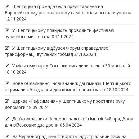
Шептицька громада була представлена на
Європейському регіональному саміті шкільного харчування
12.11.2024
У Шептицькому планують проводити фестивалі
вуличного мистецтва
04.11.2024
У Шептицькому відбувся Форум справедливої
трансформації вугільних громад
21.10.2024
У міському парку Соснівки висадили алею з 30 магнолій
18.10.2024
Нове обладнання -нові знання: дві гімназії Шептицького
отримали обладнання для комп’ютерних класів
18.10.2024
Церква «Гефсиманія» у Шептицькому простягає руку
допомоги
18.09.2024
Дев‘ятикласники Червоноградської гімназії №8 придбали
для військових два дрони
05.04.2024
На Червоноградщині створять індустріальний парк на