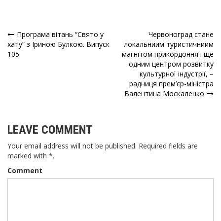
Програма вітань “Свято у
Червоноград стане
Навігація
хату” з Іриною Булкою. Випуск
локальниим туристичниим
105
магнітом прикордоння і ще
записів
одним центром розвитку
культурної індустрії, –
радниця прем’єр-міністра
Валентина Москаленко
LEAVE COMMENT
Your email address will not be published. Required fields are
marked with *.
Comment