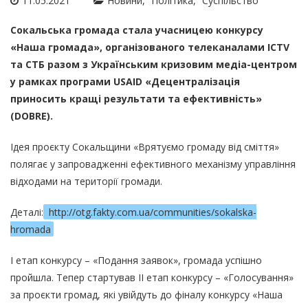
11.05.2021
Новини
Політика
Суспільство
Сокальська громада стала учасницею конкурсу
«Наша громада», організованого телеканалами ICTV
та СТБ разом з Українським кризовим медіа-центром
у рамках програми USAID «Децентралізація
приносить кращі результати та ефективність»
(DOBRE).
Ідея проєкту Сокальщини «Врятуємо громаду від сміття»
полягає у запровадженні ефективного механізму управління
відходами на території громади.
Деталі:
http://otg.fakty.com.ua/communities/sokalska-
hromada
І етап конкурсу – «Подання заявок», громада успішно
пройшла. Тепер стартував ІІ етап конкурсу – «Голосування»
за проєкти громад, які увійдуть до фіналу конкурсу «Наша