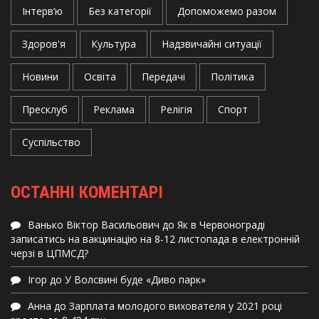
Інтерв’ю
Без категорії
Допоможемо разом
Здоров'я
Культура
Надзвичайні ситуації
Новини
Освіта
Передачі
Політика
Пресклуб
Реклама
Релігія
Спорт
Суспільство
ОСТАННІ КОМЕНТАРІ
Ванько Віктор Васильович
до
Як в Червонограді
записатись на вакцинацію на 8-12 листопада в електронній
черзі в ЦПМСД?
Ігор
до
У Волсвині буде «Диво парк»
Анна
до
Зарплата молодого вихователя у 2021 році