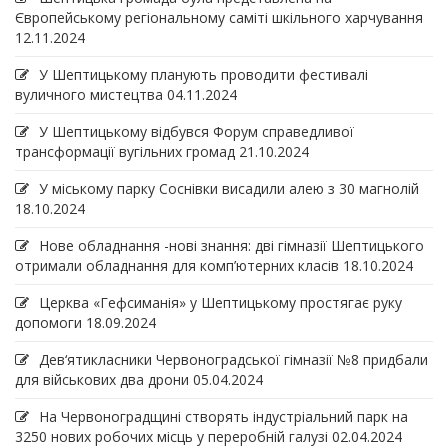
Європейському регіональному саміті шкільного харчування
12.11.2024
У Шептицькому планують проводити фестивалі
вуличного мистецтва
04.11.2024
У Шептицькому відбувся Форум справедливої
трансформації вугільних громад
21.10.2024
У міському парку Соснівки висадили алею з 30 магнолій
18.10.2024
Нове обладнання -нові знання: дві гімназії Шептицького
отримали обладнання для комп’ютерних класів
18.10.2024
Церква «Гефсиманія» у Шептицькому простягає руку
допомоги
18.09.2024
Дев‘ятикласники Червоноградської гімназії №8 придбали
для військових два дрони
05.04.2024
На Червоноградщині створять індустріальний парк на
3250 нових робочих місць у переробній галузі
02.04.2024