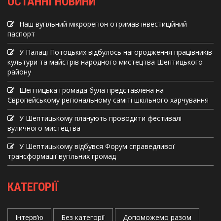
ОСТАННІ НОВИНИ
Наш вугільний мікрорегіон отримав інвеcтиційний
паспорт
У Палаці Потоцьких відбулось нагородження працівників
культури та майстрів народного мистецтва Шептицького
району
Шептицька громада була представлена на
Європейському регіональному саміті шкільного харчування
У Шептицькому планують проводити фестивалі
вуличного мистецтва
У Шептицькому відбувся Форум справедливої
трансформації вугільних громад
КАТЕГОРІЇ
Інтерв’ю
Без категорії
Допоможемо разом