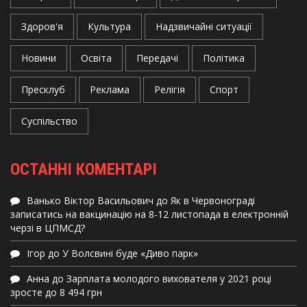
Здоров'я
Культура
Надзвичайні ситуації
Новини
Освіта
Передачі
Політика
Пресклуб
Реклама
Релігія
Спорт
Суспільство
ОСТАННІ КОМЕНТАРІ
Ванько Віктор Васильович
до
Як в Червонограді
записатись на вакцинацію на 8-12 листопада в електронній
черзі в ЦПМСД?
Ігор
до
У Волсвині буде «Диво парк»
Анна
до
Зарплата молодого вихователя у 2021 році
зросте до 8 494 грн