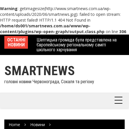
Warning
: getimagesize(http://www.smartnews.com.ua/wp-
content/uploads/2020/06/smartnews.jpg): failed to open stream:
HTTP request failed! HTTP/1.1 404 Not Found in
/home/ds001/smartnews.com.ua/www/wp-
content/plugins/wp-open-graph/output.class.php
on line
306
Skip
лось нагородження
ОСТАННІ
Шептицька громада була представлена на
У 
to
йстрів народного
НОВИНИ
Європейському регіональному саміті
фе
content
йону
шкільного харчування
SMARTNEWS
головні новини Червонограда, Сокаля та регіону
Home
Новини