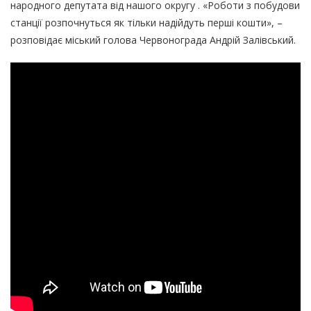
народного депутата від нашого округу . «Роботи з побудови
станції розпочнуться як тільки надійдуть перші кошти», –
розповідає міський голова Червонограда Андрій Залівський.