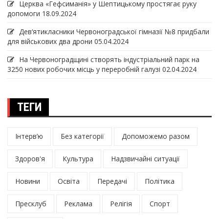
Церква «Гефсиманія» у Шептицькому простягає руку
допомоги
18.09.2024
Дев‘ятикласники Червоноградської гімназії №8 придбали
для військових два дрони
05.04.2024
На Червоноградщині створять індустріальний парк на
3250 нових робочих місць у переробній галузі
02.04.2024
ТЕГИ
Інтерв’ю
Без категорії
Допоможемо разом
Здоров'я
Культура
Надзвичайні ситуації
Новини
Освіта
Передачі
Політика
Пресклуб
Реклама
Релігія
Спорт