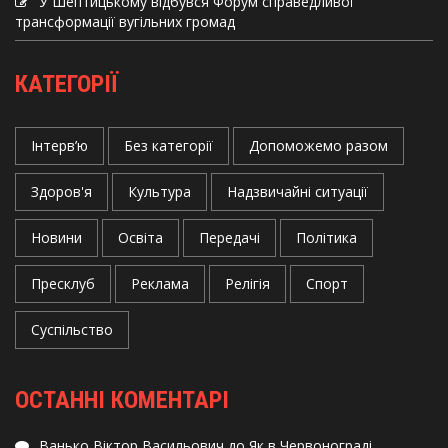
У Шептицькому відбувся Форум справедливої
трансформації вугільних громад
КАТЕГОРІЇ
Інтерв’ю
Без категорії
Допоможемо разом
Здоров'я
Культура
Надзвичайні ситуації
Новини
Освіта
Передачі
Політика
Пресклуб
Реклама
Релігія
Спорт
Суспільство
ОСТАННІ КОМЕНТАРІ
Ванько Віктор Васильович
до
Як в Червонограді