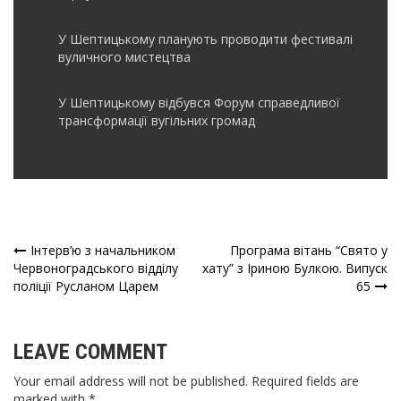
У Шептицькому планують проводити фестивалі
вуличного мистецтва
У Шептицькому відбувся Форум справедливої
трансформації вугільних громад
Інтерв’ю з начальником
Програма вітань “Свято у
Навігація
Червоноградського відділу
хату” з Іриною Булкою. Випуск
поліції Русланом Царем
65
записів
LEAVE COMMENT
Your email address will not be published. Required fields are
marked with *.