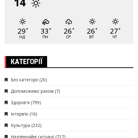
14
29
33
26
26
27
°
°
°
°
°
НД
ПН
СР
ВТ
ЧТ
КАТЕГОРІЇ
Без категорії
(20)
Допоможемо разом
(7)
Здоров'я
(799)
Інтерв’ю
(16)
Культура
(232)
Надзвичайні ситуації
(717)