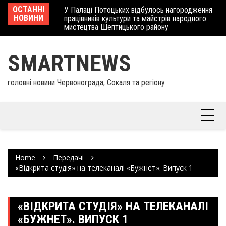
Skip
 отримав
ОСТАННІ
У Палаці Потоцьких відбулось нагородження
Ше
to
НОВИНИ
працівників культури та майстрів народного
Єв
content
мистецтва Шептицького району
шк
SMARTNEWS
головні новини Червонограда, Сокаля та регіону
Home
Передачі
«Відкрита студія» на телеканалі «Бужнет». Випуск 1
«ВІДКРИТА СТУДІЯ» НА ТЕЛЕКАНАЛІ
«БУЖНЕТ». ВИПУСК 1