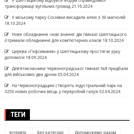
У Шептицькому відбувся Форум справедливої
трансформації вугільних громад
21.10.2024
У міському парку Соснівки висадили алею з 30 магнолій
18.10.2024
Нове обладнання -нові знання: дві гімназії Шептицького
отримали обладнання для комп’ютерних класів
18.10.2024
Церква «Гефсиманія» у Шептицькому простягає руку
допомоги
18.09.2024
Дев‘ятикласники Червоноградської гімназії №8 придбали
для військових два дрони
05.04.2024
На Червоноградщині створять індустріальний парк на
3250 нових робочих місць у переробній галузі
02.04.2024
ТЕГИ
Інтерв’ю
Без категорії
Допоможемо разом