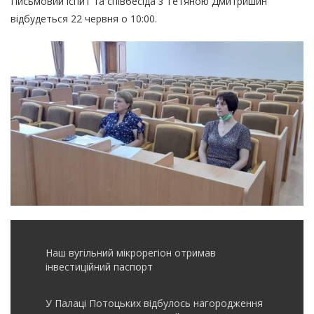
Письмовий іспит та співбесіда з Тетяною Дмитришин
відбудеться 22 червня о 10:00.
Наш вугільний мікрорегіон отримав
інвеcтиційний паспорт
У Палаці Потоцьких відбулось нагородження