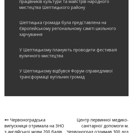
працівників культури та майстрів народного
мистецтва Шептицького району
Шептицька громада була представлена на
Європейському регіональному саміті шкільного
харчування
У Шептицькому планують проводити фестивалі
вуличного мистецтва
У Шептицькому відбувся Форум справедливої
трансформації вугільних громад
Червоноградська
Центр первинної медико-
Навігація
випускниця отримала на ЗНО
санітарної допомоги м.
з англійської мови 200 балів
Червоноград отримав 300 доз