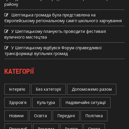
району
Шептицька громада була представлена на
Європейському регіональному саміті шкільного харчування
У Шептицькому планують проводити фестивалі
вуличного мистецтва
У Шептицькому відбувся Форум справедливої
трансформації вугільних громад
КАТЕГОРІЇ
Інтерв’ю
Без категорії
Допоможемо разом
Здоров'я
Культура
Надзвичайні ситуації
Новини
Освіта
Передачі
Політика
Пресклуб
Реклама
Релігія
Спорт