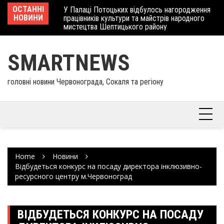
Skip
 отримав
ОСТАННІ
У Палаці Потоцьких відбулось нагородження
Ше
to
НОВИНИ
працівників культури та майстрів народного
Єв
content
мистецтва Шептицького району
шк
SMARTNEWS
головні новини Червонограда, Сокаля та регіону
Home
Новини
Відбудеться конкурс на посаду директора інклюзивно-
ресурсного центру м.Червоноград
ВІДБУДЕТЬСЯ КОНКУРС НА ПОСАДУ