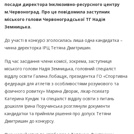
посади директора Інклюзивно-ресурсного центру
м.Червоноград. Про це повідомила заступник
міського голови Червоноградської ТГ Надія
Земницька.
До участі в конкурсі зголосилась лиша одна кандидатка –
чинна директорка ІРЦ Тетяна Дмитришин.
Під час засідання члени комісії, зокрема, заступниця
міського голови Надія Земницька, головний спеціаліст
відділу освіти Галина Лобащук, президентка ГО «Спортивна
федерація для атлетів з особливостями розумового та
фізичного ровитку» Марина Дворак, лікар-психіатр
Катерина Кундик та спеціаліст відділу освіти з питань
дошкілля Ірина Поручинська розглянули документи
кандидатки та прийняли рішення про допуск Тетяни
Дмитришин до конкурсу.