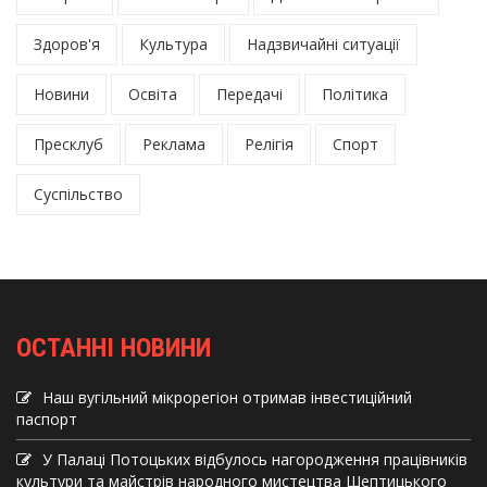
Здоров'я
Культура
Надзвичайні ситуації
Новини
Освіта
Передачі
Політика
Пресклуб
Реклама
Релігія
Спорт
Суспільство
ОСТАННІ НОВИНИ
Наш вугільний мікрорегіон отримав інвеcтиційний
паспорт
У Палаці Потоцьких відбулось нагородження працівників
культури та майстрів народного мистецтва Шептицького