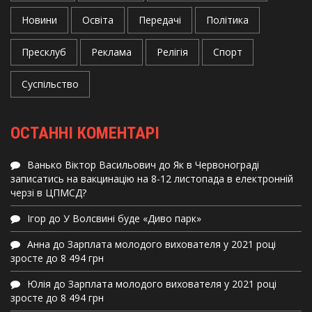
Новини
Освіта
Передачі
Політика
Пресклуб
Реклама
Релігія
Спорт
Суспільство
ОСТАННІ КОМЕНТАРІ
Ванько Віктор Васильович
до
Як в Червонограді
записатись на вакцинацію на 8-12 листопада в електронній
черзі в ЦПМСД?
Ігор
до
У Волсвині буде «Диво парк»
Анна
до
Зарплата молодого вихователя у 2021 році
зросте до 8 494 грн
Юлія
до
Зарплата молодого вихователя у 2021 році
зросте до 8 494 грн