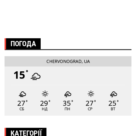
ПОГОДА
CHERVONOGRAD, UA
15
°
27
29
35
27
25
°
°
°
°
°
СБ
НД
ПН
СР
ВТ
КАТЕГОРІЇ