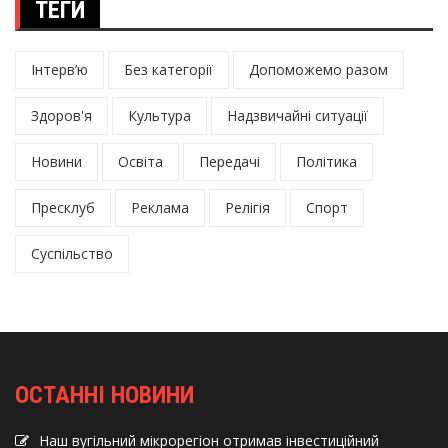
ТЕГИ
Інтерв’ю
Без категорії
Допоможемо разом
Здоров'я
Культура
Надзвичайні ситуації
Новини
Освіта
Передачі
Політика
Пресклуб
Реклама
Релігія
Спорт
Суспільство
ОСТАННІ НОВИНИ
Наш вугільний мікрорегіон отримав інвеcтиційний