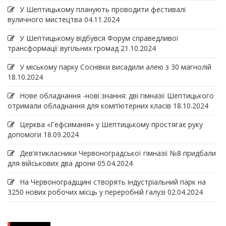
У Шептицькому планують проводити фестивалі
вуличного мистецтва
04.11.2024
У Шептицькому відбувся Форум справедливої
трансформації вугільних громад
21.10.2024
У міському парку Соснівки висадили алею з 30 магнолій
18.10.2024
Нове обладнання -нові знання: дві гімназії Шептицького
отримали обладнання для комп’ютерних класів
18.10.2024
Церква «Гефсиманія» у Шептицькому простягає руку
допомоги
18.09.2024
Дев‘ятикласники Червоноградської гімназії №8 придбали
для військових два дрони
05.04.2024
На Червоноградщині створять індустріальний парк на
3250 нових робочих місць у переробній галузі
02.04.2024