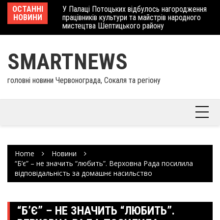
Skip
 отримав
ОСТАННІ
У Палаці Потоцьких відбулось нагородження
Ше
to
НОВИНИ
працівників культури та майстрів народного
Єв
content
мистецтва Шептицького району
шк
SMARTNEWS
головні новини Червонограда, Сокаля та регіону
Home
Новини
“Б’є” – не значить “любить”. Верховна Рада посилила
відповідальність за домашнє насильство
“Б’Є” – НЕ ЗНАЧИТЬ “ЛЮБИТЬ”.