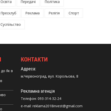
Освіта
Передачі
Політика
Пресклуб
Реклама
Релігія
Спорт
Суспільство
І
КОНТАКТИ
Адреса:
до
Як в
м.Червоноград, вул. Корольова, 8
 в
Рекламна агенція
Диво
Телефон:
093-314-32-24
e-mail: reklama2018invest@gmail.com
го