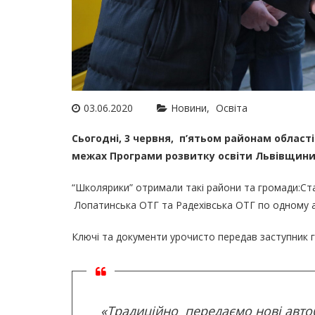
03.06.2020
Новини
Освіта
Сьогодні, 3 червня, п’ятьом районам області
межах Програми розвитку освіти Львівщини
“Школярики” отримали такі райони та громади:Ста
Лопатинська ОТГ та Радехівська ОТГ по одному 
Ключі та документи урочисто передав заступник г
«Традиційно передаємо нові автоб