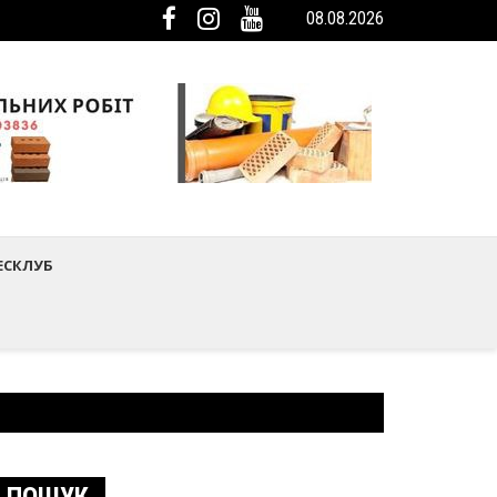
08.08.2026
мистецтва Шептицького району
ька громада була представлена на Європейському регіональному са
ЕСКЛУБ