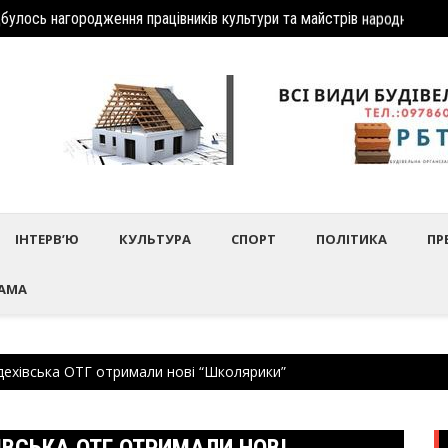
дбулось нагородження працівників культури та майстрів народного 
Шептиц
ІНТЕРВ’Ю
КУЛЬТУРА
СПОРТ
ПОЛІТИКА
ПР
АМА
дехівська ОТГ отримали нові “Школярики”