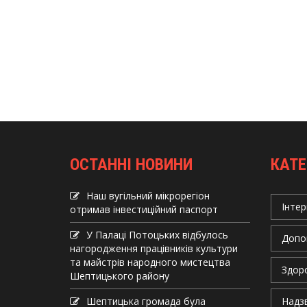
ОСТАННІ НОВИНИ
КАТЕ
Наш вугільний мікрорегіон
Інтер
отримав інвеcтиційний паспорт
У Палаці Потоцьких відбулось
Допо
нагородження працівників культури
та майстрів народного мистецтва
Здор
Шептицького району
Шептицька громада була
Надзв