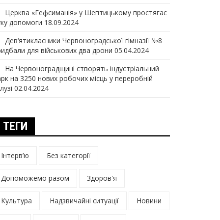
Церква «Гефсиманія» у Шептицькому простягає
уку допомоги
18.09.2024
Дев‘ятикласники Червоноградської гімназії №8
ридбали для військових два дрони
05.04.2024
На Червоноградщині створять індустріальний
арк на 3250 нових робочих місць у переробній
лузі
02.04.2024
ТЕГИ
Інтерв’ю
Без категорії
Допоможемо разом
Здоров'я
Культура
Надзвичайні ситуації
Новини