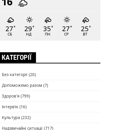
16
27
29
35
27
25
°
°
°
°
°
СБ
НД
ПН
СР
ВТ
КАТЕГОРІЇ
Без категорії
(20)
Допоможемо разом
(7)
Здоров'я
(799)
Інтерв’ю
(16)
Культура
(232)
Надзвичайні ситуації
(717)