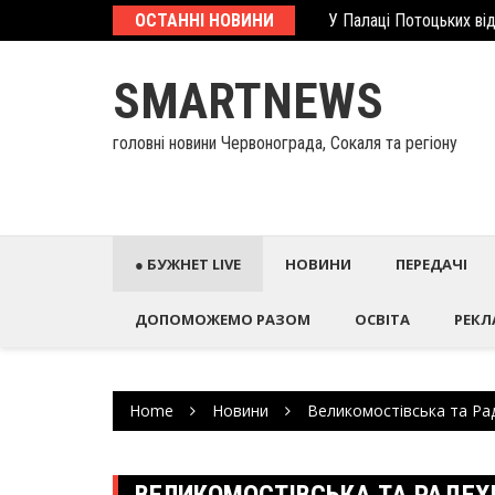
Skip
еcтиційний паспорт
ОСТАННІ НОВИНИ
У Палаці Потоцьких ві
to
content
SMARTNEWS
головні новини Червонограда, Сокаля та регіону
● БУЖНЕТ LIVE
НОВИНИ
ПЕРЕДАЧІ
ДОПОМОЖЕМО РАЗОМ
ОСВІТА
РЕКЛ
Home
Новини
Великомостівська та Ра