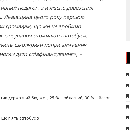
ивний педагог, а й якісне довезення
ах. Львівщина цього року першою
ли громадам, що ми це зробимо
вфінансування отримають автобуси.
имують школярики попри зниження
огли дати співфінансування», –
атив державний бюджет, 25 % – обласний, 30 % – базові
ще п’ять автобусів.