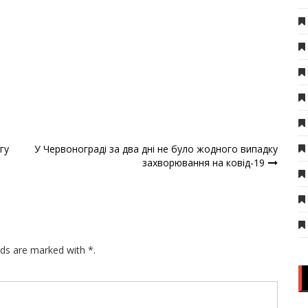
гу
У Червонограді за два дні не було жодного випадку
захворювання на ковід-19
lds are marked with *.