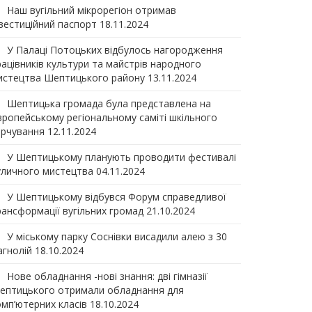
Наш вугільний мікрорегіон отримав
нвеcтиційний паспорт
18.11.2024
У Палаці Потоцьких відбулось нагородження
рацівників культури та майстрів народного
истецтва Шептицького району
13.11.2024
Шептицька громада була представлена на
вропейському регіональному саміті шкільного
арчування
12.11.2024
У Шептицькому планують проводити фестивалі
уличного мистецтва
04.11.2024
У Шептицькому відбувся Форум справедливої
рансформації вугільних громад
21.10.2024
У міському парку Соснівки висадили алею з 30
агнолій
18.10.2024
Нове обладнання -нові знання: дві гімназії
ептицького отримали обладнання для
омп’ютерних класів
18.10.2024