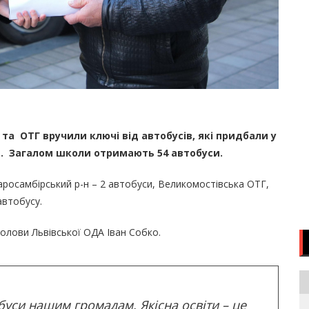
 та ОТГ вручили ключі від автобусів, які придбали у
. Загалом школи отримають 54 автобуси.
росамбірський р-н – 2 автобуси, Великомостівська ОТГ,
автобусу.
олови Львівської ОДА Іван Собко.
уси нашим громадам. Якісна освіти – це