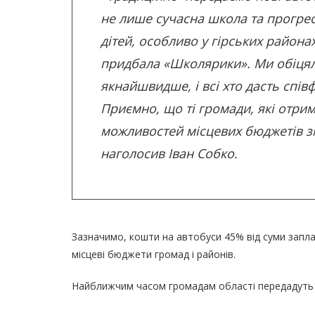
не лише сучасна школа та прогрес
дітей, особливо у гірських район
придбала «Школярики». Ми обіця
якнайшвидше, і всі хто дасть спі
Приємно, що ті громади, які отр
можливостей місцевих бюджетів зм
наголосив Іван Собко.
Зазначимо, кошти на автобуси 45% від суми запл
місцеві бюджети громад і районів.
Найближчим часом громадам області передадуть і