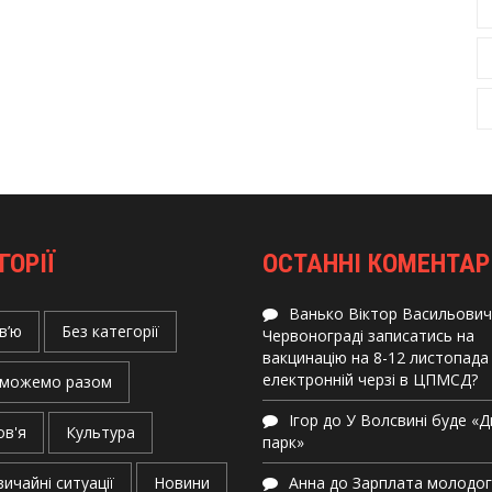
ГОРІЇ
ОСТАННІ КОМЕНТАР
Ванько Віктор Васильович
в’ю
Без категорії
Червонограді записатись на
вакцинацію на 8-12 листопада
електронній черзі в ЦПМСД?
можемо разом
Ігор
до
У Волсвині буде «
ов'я
Культура
парк»
ичайні ситуації
Новини
Анна
до
Зарплата молодо