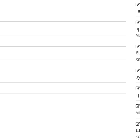
і
п
м
Є
х
в
т
м
Ш
к