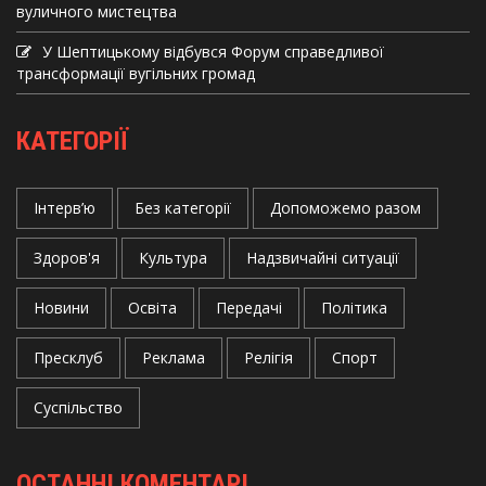
вуличного мистецтва
У Шептицькому відбувся Форум справедливої
трансформації вугільних громад
КАТЕГОРІЇ
Інтерв’ю
Без категорії
Допоможемо разом
Здоров'я
Культура
Надзвичайні ситуації
Новини
Освіта
Передачі
Політика
Пресклуб
Реклама
Релігія
Спорт
Суспільство
ОСТАННІ КОМЕНТАРІ