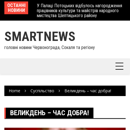
Skip
 отримав
ОСТАННІ
У Палаці Потоцьких відбулось нагородження
Ше
to
НОВИНИ
працівників культури та майстрів народного
Єв
content
мистецтва Шептицького району
шк
SMARTNEWS
головні новини Червонограда, Сокаля та регіону
Home
Суспільство
Великдень – час добра!
ВЕЛИКДЕНЬ – ЧАС ДОБРА!