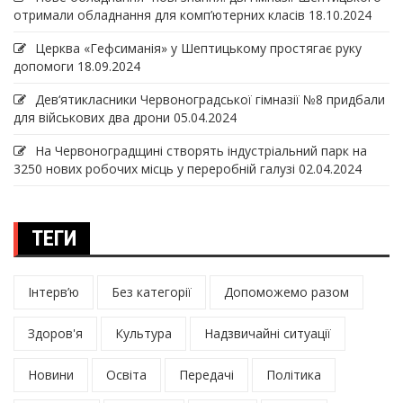
отримали обладнання для комп’ютерних класів
18.10.2024
Церква «Гефсиманія» у Шептицькому простягає руку
допомоги
18.09.2024
Дев‘ятикласники Червоноградської гімназії №8 придбали
для військових два дрони
05.04.2024
На Червоноградщині створять індустріальний парк на
3250 нових робочих місць у переробній галузі
02.04.2024
ТЕГИ
Інтерв’ю
Без категорії
Допоможемо разом
Здоров'я
Культура
Надзвичайні ситуації
Новини
Освіта
Передачі
Політика