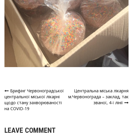
Брифінг Червоноградської
Центральна міська лікарня
Навігація
центральної міської лікарні
м.Червонограда – заклад, так
щодо стану захворюваності
званої, 4-ї лінії
записів
на COVID-19
LEAVE COMMENT