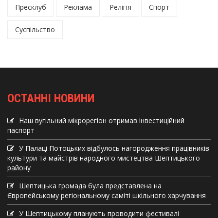
Пресклуб
Реклама
Релігія
Спорт
Суспільство
ОСТАННІ НОВИНИ
Наш вугільний мікрорегіон отримав інвеcтиційний
паспорт
У Палаці Потоцьких відбулось нагородження працівників
культури та майстрів народного мистецтва Шептицького
району
Шептицька громада була представлена на
Європейському регіональному саміті шкільного харчування
У Шептицькому планують проводити фестивалі