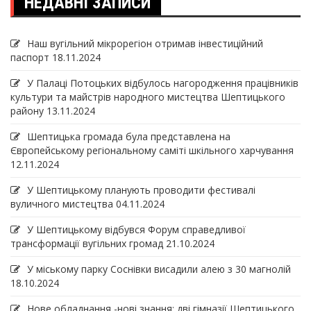
НЕДАВНІ ЗАПИСИ
Наш вугільний мікрорегіон отримав інвеcтиційний
паспорт
18.11.2024
У Палаці Потоцьких відбулось нагородження працівників
культури та майстрів народного мистецтва Шептицького
району
13.11.2024
Шептицька громада була представлена на
Європейському регіональному саміті шкільного харчування
12.11.2024
У Шептицькому планують проводити фестивалі
вуличного мистецтва
04.11.2024
У Шептицькому відбувся Форум справедливої
трансформації вугільних громад
21.10.2024
У міському парку Соснівки висадили алею з 30 магнолій
18.10.2024
Нове обладнання -нові знання: дві гімназії Шептицького