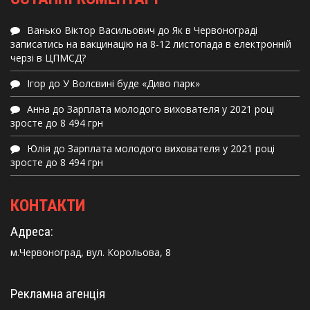
Ванько Віктор Васильович
до
Як в Червонограді
записатись на вакцинацію на 8-12 листопада в електронній
черзі в ЦПМСД?
Ігор
до
У Волсвині буде «Диво парк»
Анна
до
Зарплата молодого вихователя у 2021 році
зросте до 8 494 грн
Юлія
до
Зарплата молодого вихователя у 2021 році
зросте до 8 494 грн
КОНТАКТИ
Адреса:
м.Червоноград, вул. Корольова, 8
Рекламна агенція