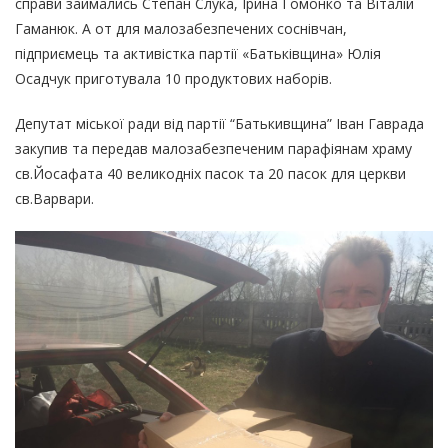
справи займались Степан Слука, Ірина Гомонко та Віталій
Гаманюк. А от для малозабезпечених соснівчан,
підприємець та активістка партії «Батьківщина» Юлія
Осадчук приготувала 10 продуктових наборів.
Депутат міської ради від партії “Батькивщина” Іван Гаврада
закупив та передав малозабезпеченим парафіянам храму
св.Йосафата 40 великодніх пасок та 20 пасок для церкви
св.Варвари.