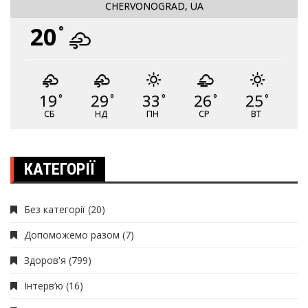
CHERVONOGRAD, UA
20
°
19
29
33
26
25
°
°
°
°
°
СБ
НД
ПН
СР
ВТ
КАТЕГОРІЇ
Без категорії
(20)
Допоможемо разом
(7)
Здоров'я
(799)
Інтерв’ю
(16)