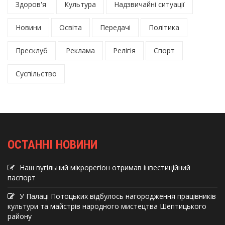
Здоров'я
Культура
Надзвичайні ситуації
Новини
Освіта
Передачі
Політика
Пресклуб
Реклама
Релігія
Спорт
Суспільство
ОСТАННІ НОВИНИ
Наш вугільний мікрорегіон отримав інвеcтиційний
паспорт
У Палаці Потоцьких відбулось нагородження працівників
культури та майстрів народного мистецтва Шептицького
району