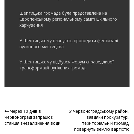
Шептицька громада була представлена на
Європейському регіональному саміті шкільного
харчування
У Шептицькому планують проводити фестивалі
вуличного мистецтва
У Шептицькому відбувся Форум справедливої
трансформації вугільних громад
Через 10 днів в
У Червоноградському районі,
Навігація
Червонограді запрацює
завдяки прокуратурі,
станція знезалізнення води
територіальній громаді
записів
повернуть землю вартістю