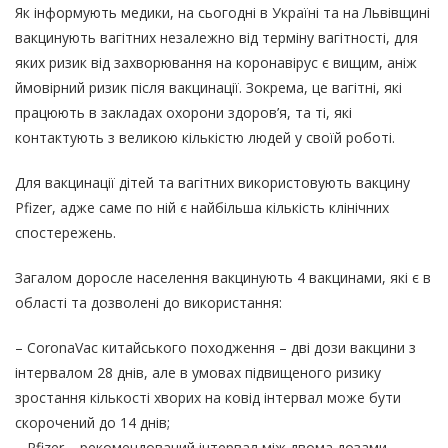
Як інформують медики, на сьогодні в Україні та на Львівщині
вакцинують вагітних незалежно від терміну вагітності, для
яких ризик від захворювання на коронавірус є вищим, аніж
ймовірний ризик після вакцинації. Зокрема, це вагітні, які
працюють в закладах охорони здоров’я, та ті, які
контактують з великою кількістю людей у своїй роботі.
Для вакцинації дітей та вагітних використовують вакцину
Pfizer, адже саме по ній є найбільша кількість клінічних
спостережень.
Загалом доросле населення вакцинують 4 вакцинами, які є в
області та дозволені до використання:
– CoronaVaс китайського походження – дві дози вакцини з
інтервалом 28 днів, але в умовах підвищеного ризику
зростання кількості хворих на ковід інтервал може бути
скорочений до 14 днів;
– Pfizer – рекомендований інтервал між двома дозами