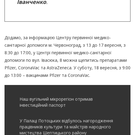
Іванченко
.
Додамо, за інформацією Центру первинної медико-
санітарної допомоги м. Червоноград, з 13 до 17 вересня, з
8:30 до 17:00, у Центрі первинної медико-санітарної
допомоги по вул. Івасюка, 8 можна щепитись препаратами
Pfizer, CoronaVac та AstraZeneca. У суботу, 18 вересня, з 9:00
до 13:00 – вакцинами Pfizer та CoronaVac.
Наш вугільний мікрорегіон отримав
інвеcтиційний паспорт
У Палаці Потоцьких відбулось нагородження
працівників культури та майстрів народного
мистецтва Шептицького району