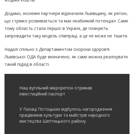
Додамо, іноземні партнери відзначили Львівщину, як регіон,
що стрімко розвивається та має неабиякий потенціал. Саме
тому область стала першої в Україні, де планують
запровадити таку модель співпраці, а це не може не тішити.
Надалі спільно з
Департаментом охорони здоров’я
Львівської ОДА
буде визначено, як саме можна реалізувати
такий підхід в області.
Наш вугільний мікрорегіон отримав
інвеcтиційний паспорт
У Палаці Потоцьких відбулось нагородження
працівників культури та майстрів народного
мистецтва Шептицького району