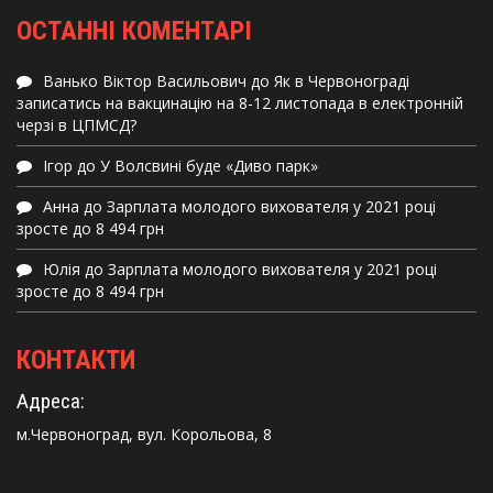
ОСТАННІ КОМЕНТАРІ
Ванько Віктор Васильович
до
Як в Червонограді
записатись на вакцинацію на 8-12 листопада в електронній
черзі в ЦПМСД?
Ігор
до
У Волсвині буде «Диво парк»
Анна
до
Зарплата молодого вихователя у 2021 році
зросте до 8 494 грн
Юлія
до
Зарплата молодого вихователя у 2021 році
зросте до 8 494 грн
КОНТАКТИ
Адреса:
м.Червоноград, вул. Корольова, 8