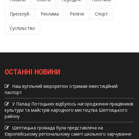
Пресклуб
Реклама
Релігія
Спорт
Суспільство
ОСТАННІ НОВИНИ
Наш вугільний мікрорегіон отримав інвеcтиційний
паспорт
У Палаці Потоцьких відбулось нагородження працівників
культури та майстрів народного мистецтва Шептицького
району
Шептицька громада була представлена на
Європейському регіональному саміті шкільного харчування