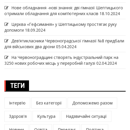
Нове обладнання -нові знання: дві гімназії Шептицького
отримали обладнання для комп’ютерних класів
18.10.2024
Церква «Гефсиманія» у Шептицькому простягає руку
допомоги
18.09.2024
Дев‘ятикласники Червоноградської гімназії №8 придбали
для військових два дрони
05.04.2024
На Червоноградщині створять індустріальний парк на
3250 нових робочих місць у переробній галузі
02.04.2024
ТЕГИ
Інтерв’ю
Без категорії
Допоможемо разом
Здоров'я
Культура
Надзвичайні ситуації
Новини
Освіта
Передачі
Політика