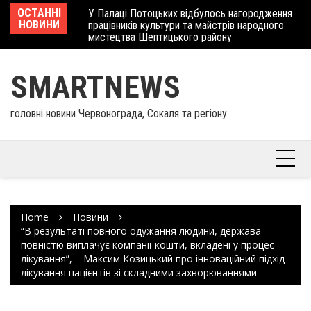
Skip
 отримав
ОСТАННІ
У Палаці Потоцьких відбулось нагородження
Ше
to
НОВИНИ
працівників культури та майстрів народного
Єв
content
мистецтва Шептицького району
шк
SMARTNEWS
головні новини Червонограда, Сокаля та регіону
Home
Новини
“В результаті повного одужання людини, держава
повністю виплачує компанії кошти, вкладені у процес
лікування”, – Максим Козицький про інноваційний підхід
лікування пацієнтів зі складними захворюваннями