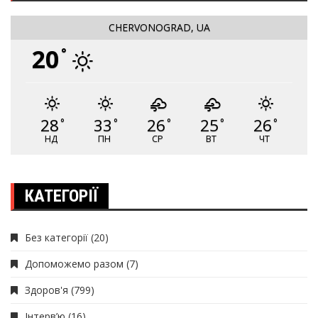
CHERVONOGRAD, UA
20
°
28
33
26
25
26
°
°
°
°
°
НД
ПН
СР
ВТ
ЧТ
КАТЕГОРІЇ
Без категорії
(20)
Допоможемо разом
(7)
Здоров'я
(799)
Інтерв’ю
(16)