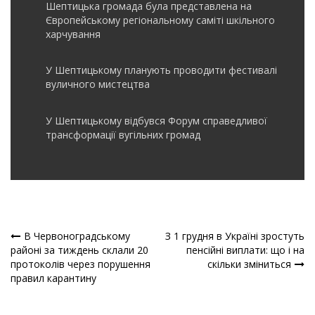
Шептицька громада була представлена на
Європейському регіональному саміті шкільного
харчування
У Шептицькому планують проводити фестивалі
вуличного мистецтва
У Шептицькому відбувся Форум справедливої
трансформації вугільних громад
В Червоноградському
З 1 грудня в Україні зростуть
Навігація
районі за тиждень склали 20
пенсійні виплати: що і на
протоколів через порушення
скільки зміниться
записів
правил карантину