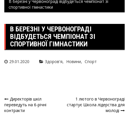
В березні у Червонограді відбудеться чемпіонат зі
спортивної гімнастики
В БЕРЕЗНІ У ЧЕРВОНОГРАДІ
ВІДБУДЕТЬСЯ ЧЕМПІОНАТ ЗІ
СПОРТИВНОЇ ГІМНАСТИКИ
29.01.2020
Здоров'я
Новини
Спорт
Директорів шкіл
1 лютого в Червонограді
Навігація
переведуть на 6-річні
стартує Школа лідерства для
контракти
молоді
записів