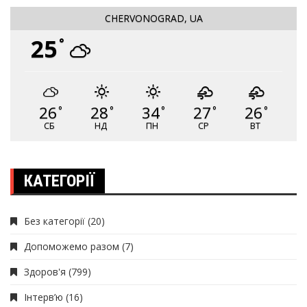
CHERVONOGRAD, UA
25
°
26
28
34
27
26
°
°
°
°
°
СБ
НД
ПН
СР
ВТ
КАТЕГОРІЇ
Без категорії
(20)
Допоможемо разом
(7)
Здоров'я
(799)
Інтерв’ю
(16)