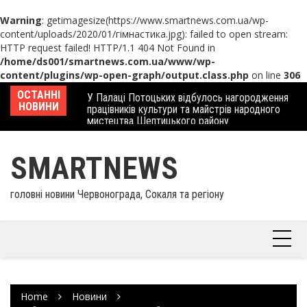
Warning
: getimagesize(https://www.smartnews.com.ua/wp-
content/uploads/2020/01/гімнастика.jpg): failed to open stream:
HTTP request failed! HTTP/1.1 404 Not Found in
/home/ds001/smartnews.com.ua/www/wp-
content/plugins/wp-open-graph/output.class.php
on line
306
Skip
 отримав
ОСТАННІ
У Палаці Потоцьких відбулось нагородження
Ше
to
НОВИНИ
працівників культури та майстрів народного
Єв
content
мистецтва Шептицького району
шк
SMARTNEWS
головні новини Червонограда, Сокаля та регіону
Home
Новини