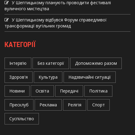
У Шептицькому планують проводити фестивалі
вуличного мистецтва
У Шептицькому відбувся Форум справедливої
трансформації вугільних громад
КАТЕГОРІЇ
Інтерв’ю
Без категорії
Допоможемо разом
Здоров'я
Культура
Надзвичайні ситуації
Новини
Освіта
Передачі
Політика
Пресклуб
Реклама
Релігія
Спорт
Суспільство