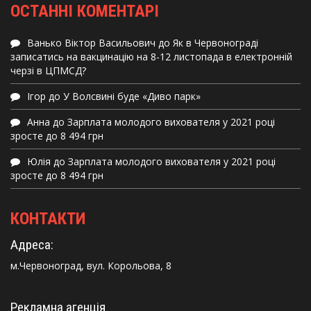
ОСТАННІ КОМЕНТАРІ
Ванько Віктор Васильович
до
Як в Червонограді
записатись на вакцинацію на 8-12 листопада в електронній
черзі в ЦПМСД?
Ігор
до
У Волсвині буде «Диво парк»
Анна
до
Зарплата молодого вихователя у 2021 році
зросте до 8 494 грн
Юлія
до
Зарплата молодого вихователя у 2021 році
зросте до 8 494 грн
КОНТАКТИ
Адреса:
м.Червоноград, вул. Корольова, 8
Рекламна агенція