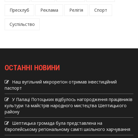
Пресклуб
Реклама
Релігія
Спорт
Суспільство
ОСТАННІ НОВИНИ
Наш вугільний мікрорегіон отримав інвеcтиційний
паспорт
У Палаці Потоцьких відбулось нагородження працівників
культури та майстрів народного мистецтва Шептицького
району
Шептицька громада була представлена на
Європейському регіональному саміті шкільного харчування