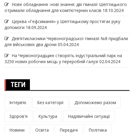
Нове обладнання -нові знання: дві гімназії Шептицького
отримали обладнання для комп’ютерних класів
18.10.2024
Церква «Гефсиманія» у Шептицькому простягає руку
допомоги
18.09.2024
Дев‘ятикласники Червоноградської гімназії №8 придбали
для військових два дрони
05.04.2024
На Червоноградщині створять індустріальний парк на
3250 нових робочих місць у переробній галузі
02.04.2024
ТЕГИ
Інтерв’ю
Без категорії
Допоможемо разом
Здоров'я
Культура
Надзвичайні ситуації
Новини
Освіта
Передачі
Політика