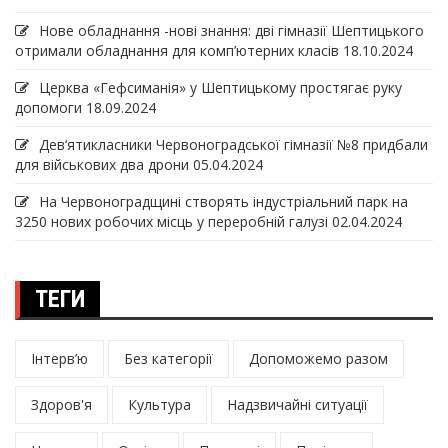
Нове обладнання -нові знання: дві гімназії Шептицького
отримали обладнання для комп’ютерних класів
18.10.2024
Церква «Гефсиманія» у Шептицькому простягає руку
допомоги
18.09.2024
Дев‘ятикласники Червоноградської гімназії №8 придбали
для військових два дрони
05.04.2024
На Червоноградщині створять індустріальний парк на
3250 нових робочих місць у переробній галузі
02.04.2024
ТЕГИ
Інтерв’ю
Без категорії
Допоможемо разом
Здоров'я
Культура
Надзвичайні ситуації