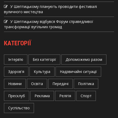
У Шептицькому планують проводити фестивалі
вуличного мистецтва
У Шептицькому відбувся Форум справедливої
трансформації вугільних громад
КАТЕГОРІЇ
Інтерв’ю
Без категорії
Допоможемо разом
Здоров'я
Культура
Надзвичайні ситуації
Новини
Освіта
Передачі
Політика
Пресклуб
Реклама
Релігія
Спорт
Суспільство