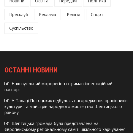
Новини
Освіта
Передачі
Політика
Пресклуб
Реклама
Релігія
Спорт
Суспільство
ОСТАННІ НОВИНИ
Наш вугільний мікрорегіон отримав інвеcтиційний
паспорт
У Палаці Потоцьких відбулось нагородження працівників
культури та майстрів народного мистецтва Шептицького
району
Шептицька громада була представлена на
Європейському регіональному саміті шкільного харчування