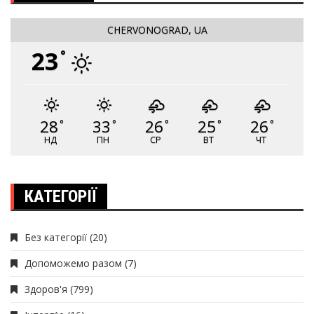
CHERVONOGRAD, UA
23
°
28
33
26
25
26
°
°
°
°
°
НД
ПН
СР
ВТ
ЧТ
КАТЕГОРІЇ
Без категорії
(20)
Допоможемо разом
(7)
Здоров'я
(799)