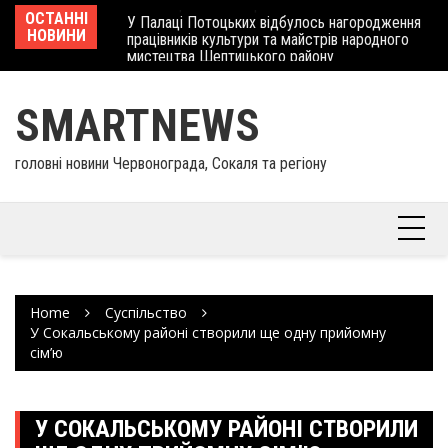
Skip
 отримав
ОСТАННІ
У Палаці Потоцьких відбулось нагородження
Ше
to
НОВИНИ
працівників культури та майстрів народного
Єв
content
мистецтва Шептицького району
шк
SMARTNEWS
головні новини Червонограда, Сокаля та регіону
Home
Суспільство
У Сокальському районі створили ще одну прийомну
сім’ю
У СОКАЛЬСЬКОМУ РАЙОНІ СТВОРИЛИ