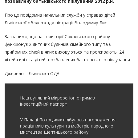
позбавлену батьківського піклування 2012 р.н.
Про це повідомив начальник служби у справах дітей
Львівської облдержадміністрації Володимир Лис.
Зазначимо, що на території Сокальського району
функціонує 2 дитячих будинків сімейного типу та 6
прийомних сімей в яких виховуються та проживають 24
дітей-сиріт та дітей, позбавлених батьківського піклування.
Джерело – Львівська ОДА.
Наш вугільний мікрорегіон отримав
інвеcтиційний паспорт
У Палаці Потоцьких відбулось нагородження
працівників культури та майстрів народного
мистецтва Шептицького району