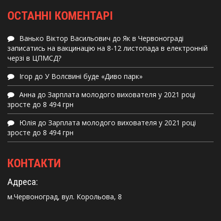
ОСТАННІ КОМЕНТАРІ
Ванько Віктор Васильович
до
Як в Червонограді
записатись на вакцинацію на 8-12 листопада в електронній
черзі в ЦПМСД?
Ігор
до
У Волсвині буде «Диво парк»
Анна
до
Зарплата молодого вихователя у 2021 році
зросте до 8 494 грн
Юлія
до
Зарплата молодого вихователя у 2021 році
зросте до 8 494 грн
КОНТАКТИ
Адреса:
м.Червоноград, вул. Корольова, 8