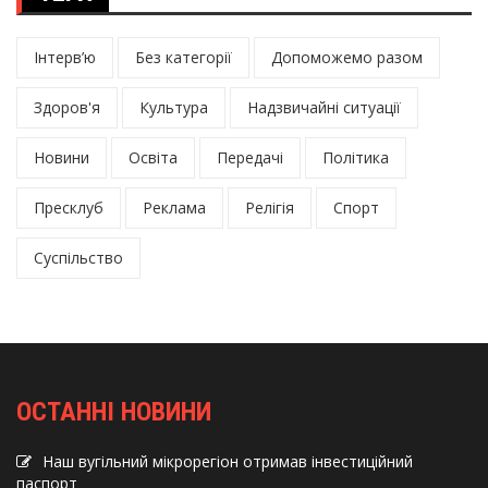
Інтерв’ю
Без категорії
Допоможемо разом
Здоров'я
Культура
Надзвичайні ситуації
Новини
Освіта
Передачі
Політика
Пресклуб
Реклама
Релігія
Спорт
Суспільство
ОСТАННІ НОВИНИ
Наш вугільний мікрорегіон отримав інвеcтиційний
паспорт