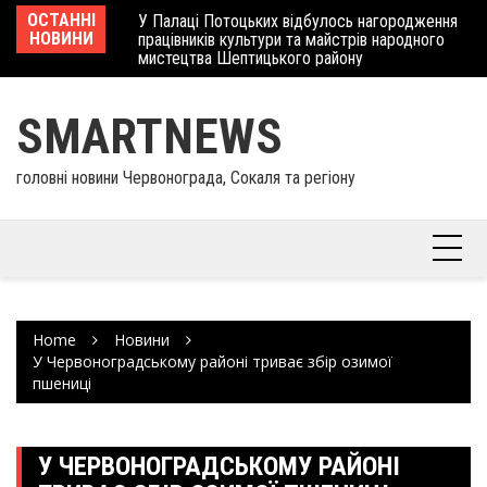
Skip
 отримав
ОСТАННІ
У Палаці Потоцьких відбулось нагородження
Ше
to
НОВИНИ
працівників культури та майстрів народного
Єв
content
мистецтва Шептицького району
шк
SMARTNEWS
головні новини Червонограда, Сокаля та регіону
Home
Новини
У Червоноградському районі триває збір озимої
пшениці
У ЧЕРВОНОГРАДСЬКОМУ РАЙОНІ