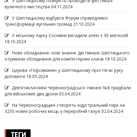
У Шептицькому планують проводити фестивалі
вуличного мистецтва
04.11.2024
У Шептицькому відбувся Форум справедливої
трансформації вугільних громад
21.10.2024
У міському парку Соснівки висадили алею з 30 магнолій
18.10.2024
Нове обладнання -нові знання: дві гімназії Шептицького
отримали обладнання для комп’ютерних класів
18.10.2024
Церква «Гефсиманія» у Шептицькому простягає руку
допомоги
18.09.2024
Дев‘ятикласники Червоноградської гімназії №8 придбали
для військових два дрони
05.04.2024
На Червоноградщині створять індустріальний парк на
3250 нових робочих місць у переробній галузі
02.04.2024
ТЕГИ