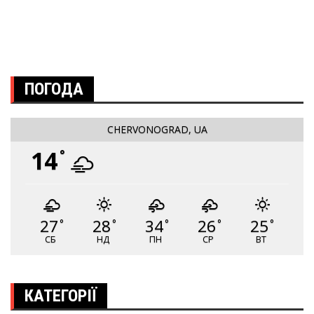
ПОГОДА
CHERVONOGRAD, UA
14
°
27
28
34
26
25
°
°
°
°
°
СБ
НД
ПН
СР
ВТ
КАТЕГОРІЇ