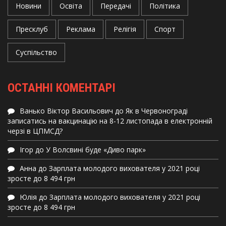
Новини
Освіта
Передачі
Політика
Пресклуб
Реклама
Релігія
Спорт
Суспільство
ОСТАННІ КОМЕНТАРІ
Ванько Віктор Васильович
до
Як в Червонограді
записатись на вакцинацію на 8-12 листопада в електронній
черзі в ЦПМСД?
Ігор
до
У Волсвині буде «Диво парк»
Анна
до
Зарплата молодого вихователя у 2021 році
зросте до 8 494 грн
Юлія
до
Зарплата молодого вихователя у 2021 році
зросте до 8 494 грн