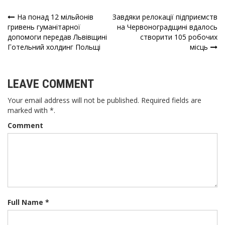
На понад 12 мільйонів
Завдяки релокації підприємств
Навігація
гривень гуманітарної
на Червоноградщині вдалось
допомоги передав Львівщині
створити 105 робочих
записів
Готельний холдинг Польщі
місць
LEAVE COMMENT
Your email address will not be published. Required fields are
marked with *.
Comment
Full Name *