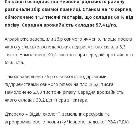
Сільські господарства Червоноградського району
розпочали збір озимої пшениці. Станом на 10 серпня,
обмолочено 11,3 тисячі гектарів, що складає 60 % від
посіву. Середня врожайність складає 57,4 ц/га.
Аграрії вже завершили збір озимого ячменю, площа посівів
якого у сільськогосподарських підприємствах склала 6,3
тис.га. Намолочено 40,4 тис.тонн при середній врожайності
62,6 ц/га.
Також завершено збір сільськогосподарськими
підприємствами озимого ріпаку на площі 6,6 тис.га.
Намолочено 27,0 тис.тонн ріпаку. Середня врожайність
якого складає 39,2 центнера з гектара.
Джерело – Відділ екології, земельних ресурсів та
агропромислового розвитку Червоноградської РВА (РДА)