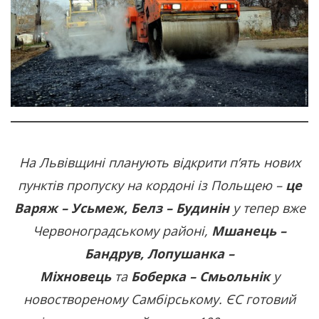
На Львівщині планують відкрити п’ять нових
пунктів пропуску на кордоні із Польщею –
це
Варяж – Усьмеж, Белз – Будинін
у тепер вже
Червоноградському районі,
Мшанець –
Бандрув, Лопушанка –
Міхновець
та
Боберка – Смьольнік
у
новоствореному Самбірському. ЄС готовий