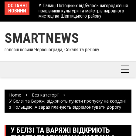
Skip
 отримав
ОСТАННІ
У Палаці Потоцьких відбулось нагородження
Ше
to
НОВИНИ
працівників культури та майстрів народного
Єв
content
мистецтва Шептицького району
шк
SMARTNEWS
головні новини Червонограда, Сокаля та регіону
Home
Без категорії
У Белзі та Варяжі відкриють пункти пропуску на кордоні
з Польщею. А зараз планують відремонтувати дорогу
У БЕЛЗІ ТА ВАРЯЖІ ВІДКРИЮТЬ