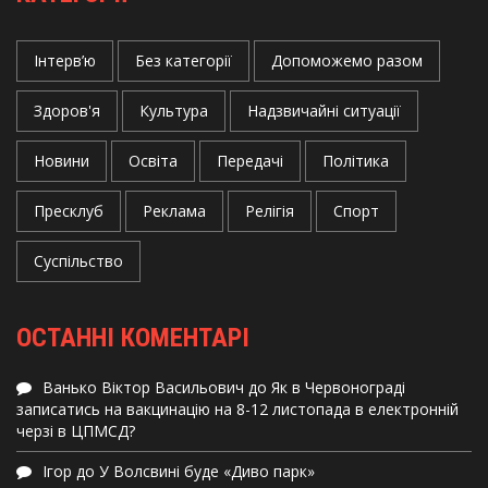
Інтерв’ю
Без категорії
Допоможемо разом
Здоров'я
Культура
Надзвичайні ситуації
Новини
Освіта
Передачі
Політика
Пресклуб
Реклама
Релігія
Спорт
Суспільство
ОСТАННІ КОМЕНТАРІ
Ванько Віктор Васильович
до
Як в Червонограді
записатись на вакцинацію на 8-12 листопада в електронній
черзі в ЦПМСД?
Ігор
до
У Волсвині буде «Диво парк»