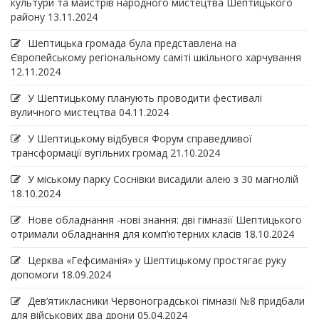
культури та майстрів народного мистецтва Шептицького
району
13.11.2024
Шептицька громада була представлена на
Європейському регіональному саміті шкільного харчування
12.11.2024
У Шептицькому планують проводити фестивалі
вуличного мистецтва
04.11.2024
У Шептицькому відбувся Форум справедливої
трансформації вугільних громад
21.10.2024
У міському парку Соснівки висадили алею з 30 магнолій
18.10.2024
Нове обладнання -нові знання: дві гімназії Шептицького
отримали обладнання для комп’ютерних класів
18.10.2024
Церква «Гефсиманія» у Шептицькому простягає руку
допомоги
18.09.2024
Дев‘ятикласники Червоноградської гімназії №8 придбали
для військових два дрони
05.04.2024