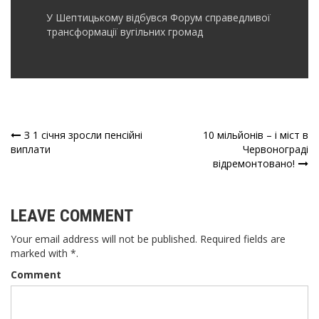
У Шептицькому відбувся Форум справедливої
трансформації вугільних громад
З 1 січня зросли пенсійні
10 мільйонів – і міст в
Навігація
виплати
Червонограді
відремонтовано!
записів
LEAVE COMMENT
Your email address will not be published. Required fields are
marked with *.
Comment