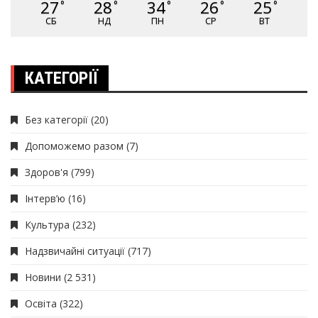
27
28
34
26
25
°
°
°
°
°
СБ
НД
ПН
СР
ВТ
КАТЕГОРІЇ
Без категорії
(20)
Допоможемо разом
(7)
Здоров'я
(799)
Інтерв’ю
(16)
Культура
(232)
Надзвичайні ситуації
(717)
Новини
(2 531)
Освіта
(322)