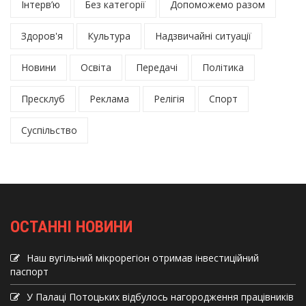
Інтерв’ю
Без категорії
Допоможемо разом
Здоров'я
Культура
Надзвичайні ситуації
Новини
Освіта
Передачі
Політика
Пресклуб
Реклама
Релігія
Спорт
Суспільство
ОСТАННІ НОВИНИ
Наш вугільний мікрорегіон отримав інвеcтиційний
паспорт
У Палаці Потоцьких відбулось нагородження працівників