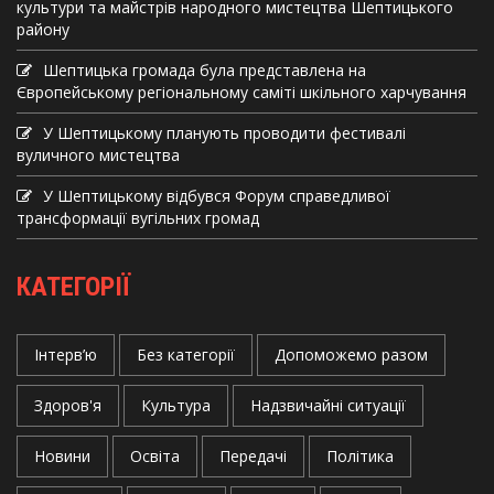
культури та майстрів народного мистецтва Шептицького
району
Шептицька громада була представлена на
Європейському регіональному саміті шкільного харчування
У Шептицькому планують проводити фестивалі
вуличного мистецтва
У Шептицькому відбувся Форум справедливої
трансформації вугільних громад
КАТЕГОРІЇ
Інтерв’ю
Без категорії
Допоможемо разом
Здоров'я
Культура
Надзвичайні ситуації
Новини
Освіта
Передачі
Політика