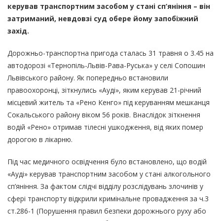
керував транспортним засобом у стані сп’яніння – він
затриманий, невдовзі суд обере йому запобіжний
захід.
Дорожньо-транспортна пригода сталась 31 травня о 3.45 на
автодорозі «Тернопіль-Львів-Рава-Руська» у селі Сопошин
Львівського району. Як попередньо встановили
правоохоронці, зіткнулись «Ауді», яким керував 21-річний
місцевий житель та «Рено Кенго» під керуванням мешканця
Сокальського району віком 56 років. Внаслідок зіткнення
водій «Рено» отримав тілесні ушкодження, від яких помер
дорогою в лікарню.
Під час медичного освідчення було встановлено, що водій
«Ауді» керував транспортним засобом у стані алкогольного
сп’яніння. За фактом слідчі відділу розслідувань злочинів у
сфері транспорту відкрили кримінальне провадження за ч.3
ст.286-1 (Порушення правил безпеки дорожнього руху або