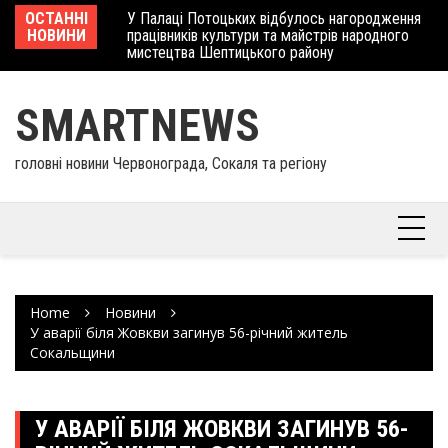
Skip
 отримав
ОСТАННІ
У Палаці Потоцьких відбулось нагородження
Ше
to
НОВИНИ
працівників культури та майстрів народного
Єв
content
мистецтва Шептицького району
шк
SMARTNEWS
головні новини Червонограда, Сокаля та регіону
Home
Новини
У аварії біля Жовкви загинув 56-річний житель
Сокальщини
У АВАРІЇ БІЛЯ ЖОВКВИ ЗАГИНУВ 56-