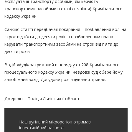
експлуатації транспорту особами, які керують
транспортними засобами в стані сп’яніння) Кримінального
кодексу України.
Санкція статті передбачає покарання – позбавлення волі на
строк від п’яти до десяти років з позбавленням права
керувати транспортними засобами на строк від п’яти до
десяти років.
Водій «Ауді» затриманий в порядку ст.208 Кримінального
процесуального кодексу України, невдовзі суд обере йому
запобіжний захід. Досудове розслідування триває.
Джерело – Поліція Львівської області
Наш вугільний мікрорегіон отримав
інвеcтиційний паспорт