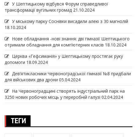
У Шептицькому відбувся Форум справедливої
трансформації вугільних громад
21.10.2024
У міському парку Соснівки висадили алею з 30 магнолій
18.10.2024
Нове обладнання -нові знання: дві гімназії Шептицького
отримали обладнання для комп’ютерних класів
18.10.2024
Церква «Гефсиманія» у Шептицькому простягає руку
допомоги
18.09.2024
Дев‘ятикласники Червоноградської гімназії №8 придбали
для військових два дрони
05.04.2024
На Червоноградщині створять індустріальний парк на
3250 нових робочих місць у переробній галузі
02.04.2024
ТЕГИ