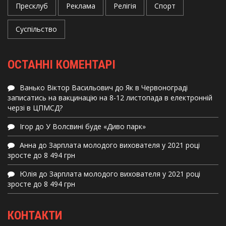
Пресклуб
Реклама
Релігія
Спорт
Суспільство
ОСТАННІ КОМЕНТАРІ
Ванько Віктор Васильович
до
Як в Червонограді
записатись на вакцинацію на 8-12 листопада в електронній
черзі в ЦПМСД?
Ігор
до
У Волсвині буде «Диво парк»
Анна
до
Зарплата молодого вихователя у 2021 році
зросте до 8 494 грн
Юлія
до
Зарплата молодого вихователя у 2021 році
зросте до 8 494 грн
КОНТАКТИ