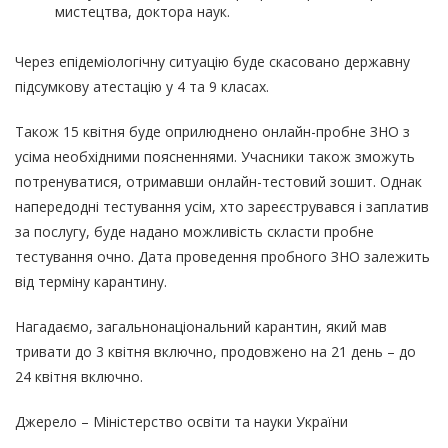
мистецтва, доктора наук.
Через епідеміологічну ситуацію буде скасовано державну
підсумкову атестацію у 4 та 9 класах.
Також 15 квітня буде оприлюднено онлайн-пробне ЗНО з
усіма необхідними поясненнями. Учасники також зможуть
потренуватися, отримавши онлайн-тестовий зошит. Однак
напередодні тестування усім, хто зареєструвався і заплатив
за послугу, буде надано можливість скласти пробне
тестування очно. Дата проведення пробного ЗНО залежить
від терміну карантину.
Нагадаємо, загальнонаціональний карантин, який мав
тривати до 3 квітня включно,
продовжено
на 21 день – до
24 квітня включно.
Джерело – Міністерство освіти та науки України