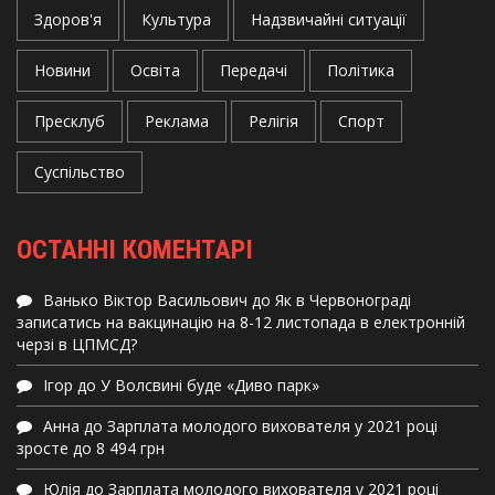
Здоров'я
Культура
Надзвичайні ситуації
Новини
Освіта
Передачі
Політика
Пресклуб
Реклама
Релігія
Спорт
Суспільство
ОСТАННІ КОМЕНТАРІ
Ванько Віктор Васильович
до
Як в Червонограді
записатись на вакцинацію на 8-12 листопада в електронній
черзі в ЦПМСД?
Ігор
до
У Волсвині буде «Диво парк»
Анна
до
Зарплата молодого вихователя у 2021 році
зросте до 8 494 грн
Юлія
до
Зарплата молодого вихователя у 2021 році