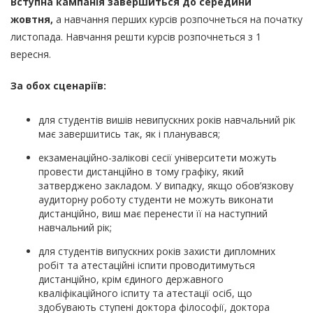
Вступна кампанія завершиться до середини
жовтня,
а навчання перших курсів розпочнеться на початку
листопада. Навчання решти курсів розпочнеться з 1
вересня.
За обох сценаріїв:
для студентів вишів невипускних років навчальний рік
має завершитись так, як і планувався;
екзаменаційно-залікові сесії університети можуть
провести дистанційно в тому графіку, який
затверджено закладом. У випадку, якщо обов’язкову
аудиторну роботу студенти не можуть виконати
дистанційно, виш має перенести її на наступний
навчальний рік;
для студентів випускних років захисти дипломних
робіт та атестаційні іспити проводитимуться
дистанційно, крім єдиного державного
кваліфікаційного іспиту та атестації осіб, що
здобувають ступені доктора філософії, доктора