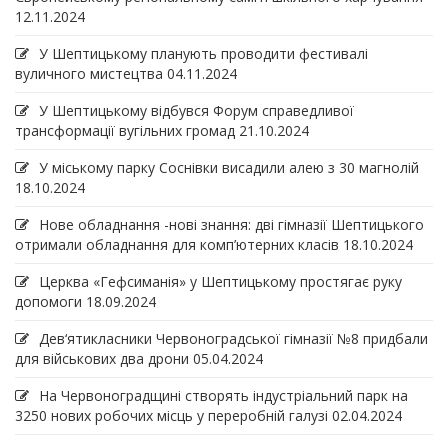
12.11.2024
У Шептицькому планують проводити фестивалі
вуличного мистецтва
04.11.2024
У Шептицькому відбувся Форум справедливої
трансформації вугільних громад
21.10.2024
У міському парку Соснівки висадили алею з 30 магнолій
18.10.2024
Нове обладнання -нові знання: дві гімназії Шептицького
отримали обладнання для комп’ютерних класів
18.10.2024
Церква «Гефсиманія» у Шептицькому простягає руку
допомоги
18.09.2024
Дев‘ятикласники Червоноградської гімназії №8 придбали
для військових два дрони
05.04.2024
На Червоноградщині створять індустріальний парк на
3250 нових робочих місць у переробній галузі
02.04.2024