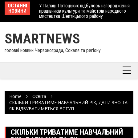
Skip
 отримав
ОСТАННІ
У Палаці Потоцьких відбулось нагородження
Ше
to
НОВИНИ
працівників культури та майстрів народного
Єв
content
мистецтва Шептицького району
шк
SMARTNEWS
головні новини Червонограда, Сокаля та регіону
Home
Освіта
СКІЛЬКИ ТРИВАТИМЕ НАВЧАЛЬНИЙ РІК, ДАТИ ЗНО ТА
ЯК ВІДБУВАТИМЕТЬСЯ ВСТУП
СКІЛЬКИ ТРИВАТИМЕ НАВЧАЛЬНИЙ