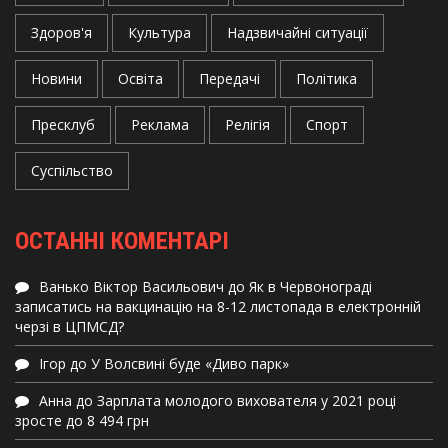
Здоров'я
Культура
Надзвичайні ситуації
Новини
Освіта
Передачі
Політика
Пресклуб
Реклама
Релігія
Спорт
Суспільство
ОСТАННІ КОМЕНТАРІ
Ванько Віктор Васильович
до
Як в Червонограді
записатись на вакцинацію на 8-12 листопада в електронній
черзі в ЦПМСД?
Ігор
до
У Волсвині буде «Диво парк»
Анна
до
Зарплата молодого вихователя у 2021 році
зросте до 8 494 грн