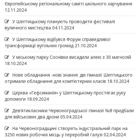
Європейському регіональному саміті шкільного харчування
12.11.2024
У Шептицькому планують проводити фестивалі
вуличного мистецтва
04.11.2024
У Шептицькому відбувся Форум справедливої
трансформації вугільних громад
21.10.2024
У міському парку Соснівки висадили алею з 30 магнолій
18.10.2024
Нове обладнання -нові знання: дві гімназії Шептицького
отримали обладнання для комп’ютерних класів
18.10.2024
Церква «Гефсиманія» у Шептицькому простягає руку
допомоги
18.09.2024
Дев‘ятикласники Червоноградської гімназії №8 придбали
для військових два дрони
05.04.2024
На Червоноградщині створять індустріальний парк на
3250 нових робочих місць у переробній галузі
02.04.2024