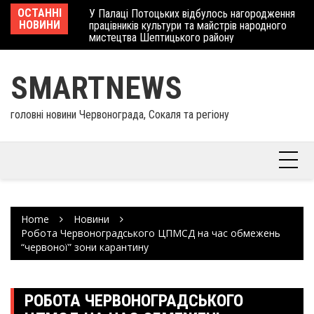
Skip
 отримав
ОСТАННІ
У Палаці Потоцьких відбулось нагородження
Ше
to
НОВИНИ
працівників культури та майстрів народного
Єв
content
мистецтва Шептицького району
шк
SMARTNEWS
головні новини Червонограда, Сокаля та регіону
Home
Новини
Робота Червоноградського ЦПМСД на час обмежень
“червоної” зони карантину
РОБОТА ЧЕРВОНОГРАДСЬКОГО