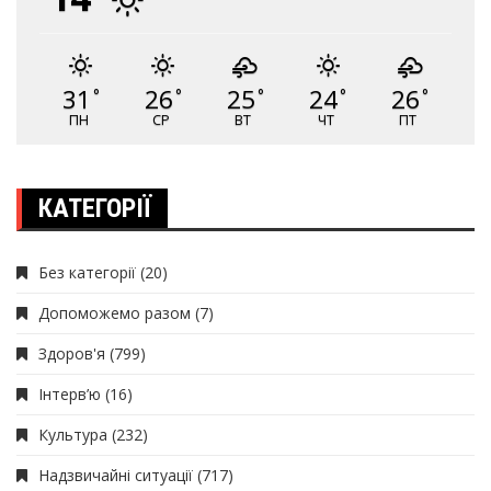
31
26
25
24
26
°
°
°
°
°
ПН
СР
ВТ
ЧТ
ПТ
КАТЕГОРІЇ
Без категорії
(20)
Допоможемо разом
(7)
Здоров'я
(799)
Інтерв’ю
(16)
Культура
(232)
Надзвичайні ситуації
(717)