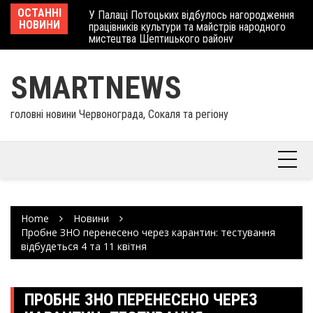
Skip
 отримав
ОСТАННІ
У Палаці Потоцьких відбулось нагородження
Ше
to
НОВИНИ
працівників культури та майстрів народного
Єв
content
мистецтва Шептицького району
шк
SMARTNEWS
головні новини Червонограда, Сокаля та регіону
Home
Новини
Пробне ЗНО перенесено через карантин: тестування
відбудеться 4 та 11 квітня
ПРОБНЕ ЗНО ПЕРЕНЕСЕНО ЧЕРЕЗ