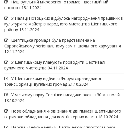
Наш вугільний мікрорегіон отримав інвеcтиційний
паспорт
18.11.2024
У Палаці Потоцьких відбулось нагородження працівників
культури та майстрів народного мистецтва Шептицького
району
13.11.2024
Шептицька громада була представлена на
Європейському регіональному саміті шкільного харчування
12.11.2024
У Шептицькому планують проводити фестивалі
вуличного мистецтва
04.11.2024
У Шептицькому відбувся Форум справедливої
трансформації вугільних громад
21.10.2024
У міському парку Соснівки висадили алею з 30 магнолій
18.10.2024
Нове обладнання -нові знання: дві гімназії Шептицького
отримали обладнання для комп’ютерних класів
18.10.2024
Церква «Гефсиманія» у Шептицькому простягає руку