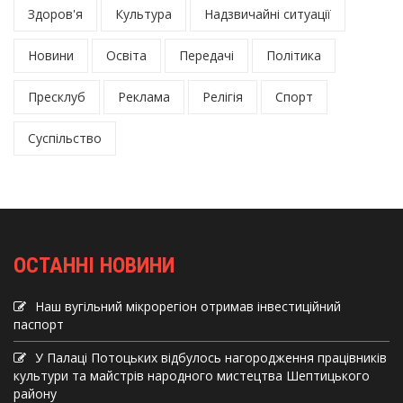
Здоров'я
Культура
Надзвичайні ситуації
Новини
Освіта
Передачі
Політика
Пресклуб
Реклама
Релігія
Спорт
Суспільство
ОСТАННІ НОВИНИ
Наш вугільний мікрорегіон отримав інвеcтиційний
паспорт
У Палаці Потоцьких відбулось нагородження працівників
культури та майстрів народного мистецтва Шептицького
району