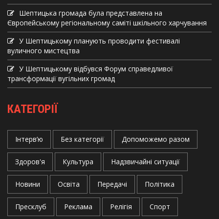
Шептицька громада була представлена на
Європейському регіональному саміті шкільного харчування
У Шептицькому планують проводити фестивалі
вуличного мистецтва
У Шептицькому відбувся Форум справедливої
трансформації вугільних громад
КАТЕГОРІЇ
Інтерв’ю
Без категорії
Допоможемо разом
Здоров'я
Культура
Надзвичайні ситуації
Новини
Освіта
Передачі
Політика
Пресклуб
Реклама
Релігія
Спорт