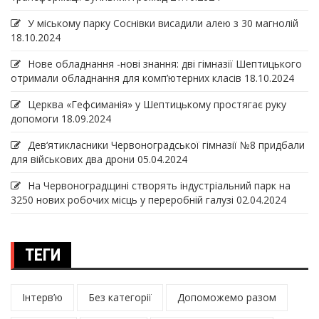
У міському парку Соснівки висадили алею з 30 магнолій
18.10.2024
Нове обладнання -нові знання: дві гімназії Шептицького
отримали обладнання для комп’ютерних класів
18.10.2024
Церква «Гефсиманія» у Шептицькому простягає руку
допомоги
18.09.2024
Дев‘ятикласники Червоноградської гімназії №8 придбали
для військових два дрони
05.04.2024
На Червоноградщині створять індустріальний парк на
3250 нових робочих місць у переробній галузі
02.04.2024
ТЕГИ
Інтерв’ю
Без категорії
Допоможемо разом