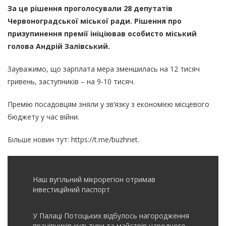
За це рішення проголосували 28 депутатів
Червоноградської міської ради. Рішення про
призупинення премії ініціював особисто міський
голова Андрій Залівський.
Зауважимо, що зарплата мера зменшилась на 12 тисяч
гривень, заступників – на 9-10 тисяч.
Премію посадовцям зняли у зв’язку з економією місцевого
бюджету у час війни.
Більше новин тут:
https://t.me/buzhnet
.
Наш вугільний мікрорегіон отримав
інвеcтиційний паспорт
У Палаці Потоцьких відбулось нагородження
працівників культури та майстрів народного