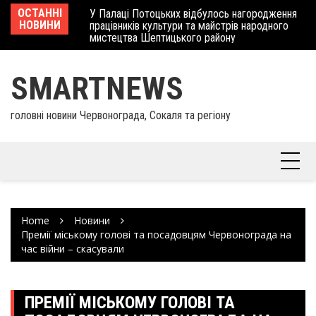
Skip
 отримав
ОСТАННІ
У Палаці Потоцьких відбулось нагородження
Ше
to
НОВИНИ
працівників культури та майстрів народного
Єв
content
мистецтва Шептицького району
шк
SMARTNEWS
головні новини Червонограда, Сокаля та регіону
Home
Новини
Премії міському голові та посадовцям Червонограда на
час війни – скасували
ПРЕМІЇ МІСЬКОМУ ГОЛОВІ ТА