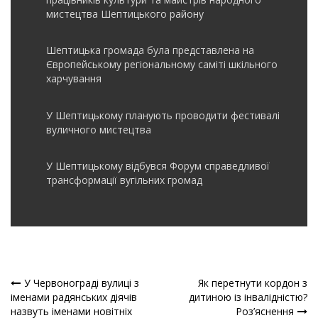
мистецтва Шептицького району
Шептицька громада була представлена на
Європейському регіональному саміті шкільного
харчування
У Шептицькому планують проводити фестивалі
вуличного мистецтва
У Шептицькому відбувся Форум справедливої
трансформації вугільних громад
У Червонограді вулиці з
Як перетнути кордон з
Навігація
іменами радянських діячів
дитиною із інвалідністю?
назвуть іменами новітніх
Роз’яснення