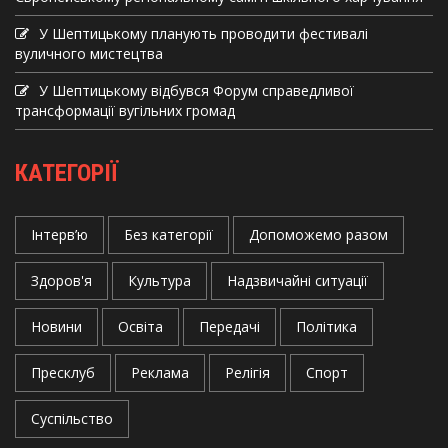
У Шептицькому планують проводити фестивалі
вуличного мистецтва
У Шептицькому відбувся Форум справедливої
трансформації вугільних громад
КАТЕГОРІЇ
Інтерв’ю
Без категорії
Допоможемо разом
Здоров'я
Культура
Надзвичайні ситуації
Новини
Освіта
Передачі
Політика
Пресклуб
Реклама
Релігія
Спорт
Суспільство