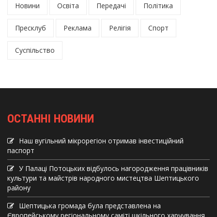
Новини
Освіта
Передачі
Політика
Пресклуб
Реклама
Релігія
Спорт
Суспільство
ОСТАННІ НОВИНИ
Наш вугільний мікрорегіон отримав інвеcтиційний
паспорт
У Палаці Потоцьких відбулось нагородження працівників
культури та майстрів народного мистецтва Шептицького
району
Шептицька громада була представлена на
Європейському регіональному саміті шкільного харчування