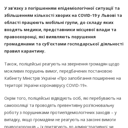
У зв’язку з погіршенням епідеміологічної ситуації та
збільшенням кількості хворих на COVID-19 у Львові та
області працюють мобільні групи, до складу яких
входять медики, представники місцевої влади та
правоохоронці, які виявляють порушення
громадянами та суб’єктами господарської діяльності
правил карантину.
Також, поліцейські реагують на звернення громадян щодо
можливих порушень вимог, передбачених постановою
Кабінету Міністрів України «Про запобігання поширенню на
території України коронавірусу COVID-19».
Окрім того, поліцейські відвідують осіб, які перебувають на
самоізоляції та проводять превентивну роз’яснювальну
роботу з порушниками протиепідеміологічних заходів – у
випадку, якщо громадяни не реагують на законні вимоги
правоохоронців – їх притягують до адміністративної чи