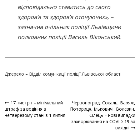
відповідально ставитись до свого
здоров’я та здоров’я оточуючих», –
зазначив очільник поліції Львівщини
полковник поліції Василь Віконський.
Джерело – Відділ комунікації поліції Львівської області
17 тис грн – мінімальний
Червоноград, Сокаль, Варяж,
Навігація
штраф за водіння в
Поториця, Ільковичі, Волсвин,
нетверезому стані з 1 липня
Сілець – нові випадки
записів
захворювання на COVID-19 за
вихідні