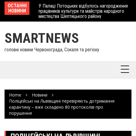
Skip
 отримав
ОСТАННІ
У Палаці Потоцьких відбулось нагородження
Ше
to
НОВИНИ
працівників культури та майстрів народного
Єв
content
мистецтва Шептицького району
шк
SMARTNEWS
головні новини Червонограда, Сокаля та регіону
Home
Новини
Поліцейські на Львівщині перевіряють дотримання
карантину – вже складено 80 протоколів про
порушення