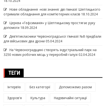
18.10.2024
Нове обладнання -нові знання: дві гімназії Шептицького
отримали обладнання для комп’ютерних класів
18.10.2024
Церква «Гефсиманія» у Шептицькому простягає руку
допомоги
18.09.2024
Дев‘ятикласники Червоноградської гімназії №8 придбали
для військових два дрони
05.04.2024
На Червоноградщині створять індустріальний парк на
3250 нових робочих місць у переробній галузі
02.04.2024
ТЕГИ
Інтерв’ю
Без категорії
Допоможемо разом
Здоров'я
Культура
Надзвичайні ситуації