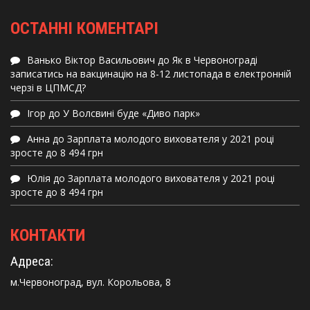
ОСТАННІ КОМЕНТАРІ
Ванько Віктор Васильович
до
Як в Червонограді
записатись на вакцинацію на 8-12 листопада в електронній
черзі в ЦПМСД?
Ігор
до
У Волсвині буде «Диво парк»
Анна
до
Зарплата молодого вихователя у 2021 році
зросте до 8 494 грн
Юлія
до
Зарплата молодого вихователя у 2021 році
зросте до 8 494 грн
КОНТАКТИ
Адреса:
м.Червоноград, вул. Корольова, 8