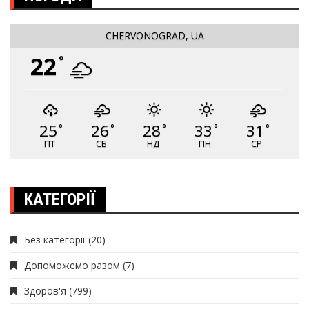
CHERVONOGRAD, UA
22
°
25
26
28
33
31
°
°
°
°
°
ПТ
СБ
НД
ПН
СР
КАТЕГОРІЇ
Без категорії
(20)
Допоможемо разом
(7)
Здоров'я
(799)