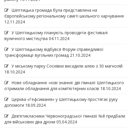
Шептицька громада була представлена на
Європейському регіональному саміті шкільного харчування
12.11.2024
У Шептицькому планують проводити фестивалі
вуличного мистецтва
04.11.2024
У Шептицькому відбувся Форум справедливої
трансформації вугільних громад
21.10.2024
У міському парку Соснівки висадили алею з 30 магнолій
18.10.2024
Нове обладнання -нові знання: дві гімназії Шептицького
отримали обладнання для комп’ютерних класів
18.10.2024
Церква «Гефсиманія» у Шептицькому простягає руку
допомоги
18.09.2024
Дев‘ятикласники Червоноградської гімназії №8 придбали
для військових два дрони
05.04.2024