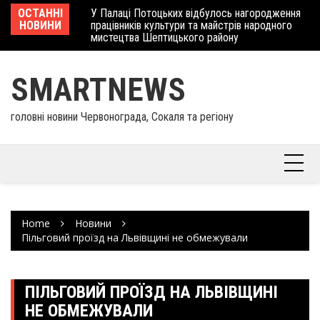
Skip
 отримав
ОСТАННІ
У Палаці Потоцьких відбулось нагородження
Ше
to
НОВИНИ
працівників культури та майстрів народного
Єв
content
мистецтва Шептицького району
шк
SMARTNEWS
головні новини Червонограда, Сокаля та регіону
Home
Новини
Пільговий проїзд на Львівщині не обмежували
ПІЛЬГОВИЙ ПРОЇЗД НА ЛЬВІВЩИНІ
НЕ ОБМЕЖУВАЛИ