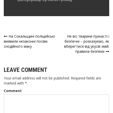
На Сокальщині поліцейські
Не всі тварини пухнасті і
Навігація
виявили незаконні посіви
безпечні – розказуємо, як
снодійного маку
вберегтися від укусів змій:
записів
правила безпеки
LEAVE COMMENT
Your email address will not be published. Required fields are
marked with *.
Comment