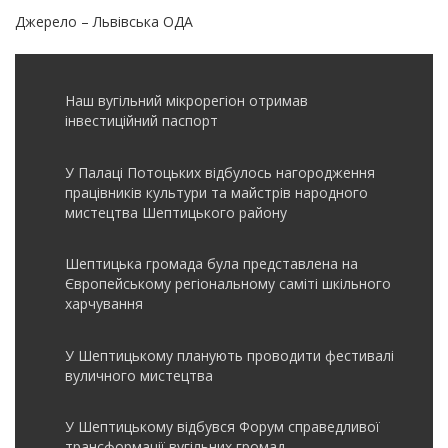
Джерело – Львівська ОДА
Наш вугільний мікрорегіон отримав
інвеcтиційний паспорт
У Палаці Потоцьких відбулось нагородження
працівників культури та майстрів народного
мистецтва Шептицького району
Шептицька громада була представлена на
Європейському регіональному саміті шкільного
харчування
У Шептицькому планують проводити фестивалі
вуличного мистецтва
У Шептицькому відбувся Форум справедливої
трансформації вугільних громад