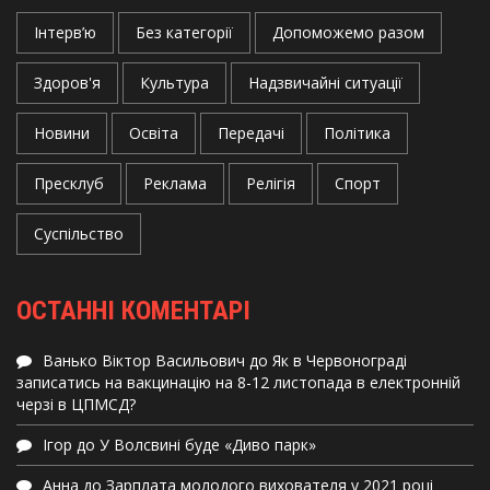
Інтерв’ю
Без категорії
Допоможемо разом
Здоров'я
Культура
Надзвичайні ситуації
Новини
Освіта
Передачі
Політика
Пресклуб
Реклама
Релігія
Спорт
Суспільство
ОСТАННІ КОМЕНТАРІ
Ванько Віктор Васильович
до
Як в Червонограді
записатись на вакцинацію на 8-12 листопада в електронній
черзі в ЦПМСД?
Ігор
до
У Волсвині буде «Диво парк»
Анна
до
Зарплата молодого вихователя у 2021 році