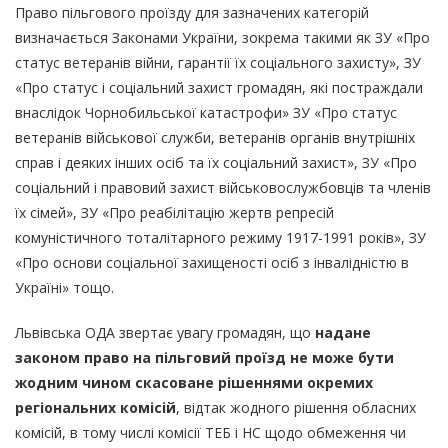
Право пільгового проїзду для зазначених категорій
визначається Законами України, зокрема такими як ЗУ «Про
статус ветеранів війни, гарантії їх соціального захисту», ЗУ
«Про статус і соціальний захист громадян, які постраждали
внаслідок Чорнобильської катастрофи» ЗУ «Про статус
ветеранів військової служби, ветеранів органів внутрішніх
справ і деяких інших осіб та їх соціальний захист», ЗУ «Про
соціальний і правовий захист військовослужбовців та членів
їх сімей», ЗУ «Про реабілітацію жертв репресій
комуністичного тоталітарного режиму 1917-1991 років», ЗУ
«Про основи соціальної захищеності осіб з інвалідністю в
Україні» тощо.
Львівська ОДА звертає увагу громадян, що
надане
законом право на пільговий проїзд не може бути
жодним чином скасоване рішеннями окремих
регіональних комісій
, відтак жодного рішення обласних
комісій, в тому числі комісії ТЕБ і НС щодо обмеження чи