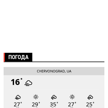
ПОГОДА
CHERVONOGRAD, UA
16
°
27
29
35
27
25
°
°
°
°
°