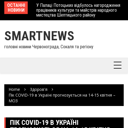
Skip
 отримав
ОСТАННІ
У Палаці Потоцьких відбулось нагородження
Ше
to
НОВИНИ
працівників культури та майстрів народного
Єв
content
мистецтва Шептицького району
шк
SMARTNEWS
головні новини Червонограда, Сокаля та регіону
Home
Здоров'я
Пік COVID-19 в Україні прогнозується на 14-15 квітня –
МОЗ
ПІК COVID-19 В УКРАЇНІ