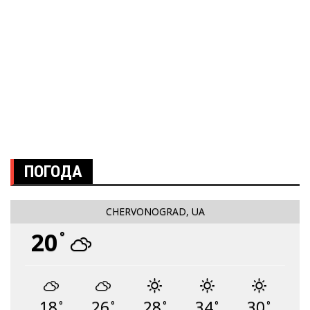
ПОГОДА
CHERVONOGRAD, UA
20
°
18
26
28
34
30
°
°
°
°
°