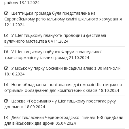
району
13.11.2024
Шептицька громада була представлена на
Європейському регіональному саміті шкільного харчування
12.11.2024
У Шептицькому планують проводити фестивалі
вуличного мистецтва
04.11.2024
У Шептицькому відбувся Форум справедливої
трансформації вугільних громад
21.10.2024
У міському парку Соснівки висадили алею з 30 магнолій
18.10.2024
Нове обладнання -нові знання: дві гімназії Шептицького
отримали обладнання для комп’ютерних класів
18.10.2024
Церква «Гефсиманія» у Шептицькому простягає руку
допомоги
18.09.2024
Дев‘ятикласники Червоноградської гімназії №8 придбали
для військових два дрони
05.04.2024