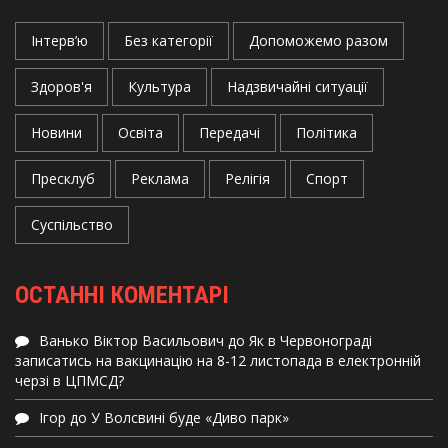
Інтерв’ю
Без категорії
Допоможемо разом
Здоров'я
Культура
Надзвичайні ситуації
Новини
Освіта
Передачі
Політика
Пресклуб
Реклама
Релігія
Спорт
Суспільство
ОСТАННІ КОМЕНТАРІ
Ванько Віктор Васильович
до
Як в Червонограді
записатись на вакцинацію на 8-12 листопада в електронній
черзі в ЦПМСД?
Ігор
до
У Волсвині буде «Диво парк»