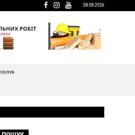
08.08.2026
мистецтва Шептицького району
ька громада була представлена на Європейському регіональному са
ЕСКЛУБ