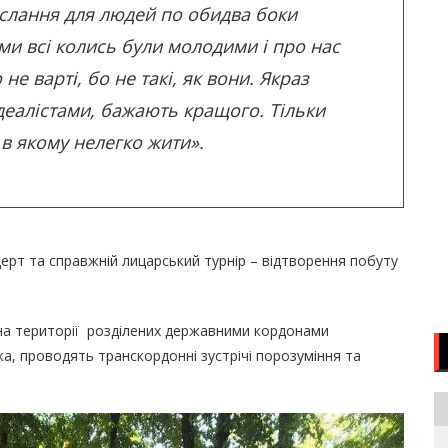
ослання для людей по обидва боки
ми всі колись були молодими і про нас
не варті, бо не такі, як вони. Якраз
ідеалістами, бажають кращого. Тільки
 в якому нелегко жити».
ерт та справжній лицарський турнір – відтворення побуту
 на території розділених державними кордонами
ка, проводять транскордонні зустрічі порозуміння та