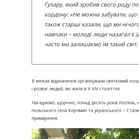
Гузару, який зробив свого роду п
кордону: «Не можна забувати, що 
також старші казали, що ми нічого 
навпаки – молоді люди назагал є 
часто ми залишаємо їм такий світ,
В межах відзначення організували святковий конц
і розваг людей, які жили в Х-XIV століттях.
Нагадаємо, щорічно, понад десять років поспіль,
польського села Корчмин та українського – Стаїв
примирення.