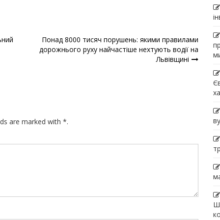
і
ьний
Понад 8000 тисяч порушень: якими правилами
п
дорожнього руху найчастіше нехтують водії на
м
Львівщині
Є
х
в
lds are marked with *.
т
м
Ш
к