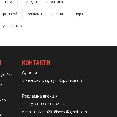
Освіта
Передачі
Політика
Пресклуб
Реклама
Релігія
Спорт
Суспільство
І
КОНТАКТИ
Адреса:
до
Як в
м.Червоноград, вул. Корольова, 8
 в
Рекламна агенція
Диво
Телефон:
093-314-32-24
e-mail: reklama2018invest@gmail.com
го