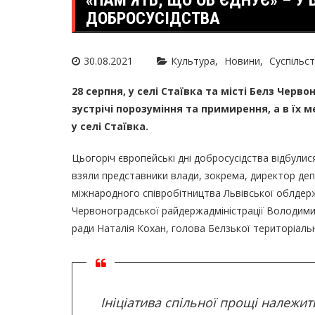
«ПАМ’ЯТЬ, ЩО ОБ’ЄДНУЄ» – У 
ДОБРОСУСІДСТВА
30.08.2021
Культура
Новини
Суспільс
28 серпня, у селі Стаївка та місті Белз Чер
зустрічі порозуміння та примирення, а в ї
у селі Стаївка.
Цьогоріч європейські дні добросусідства відбулися
взяли представники влади, зокрема, директор де
міжнародного співробітництва Львівської облдер
Червоноградської райдержадміністрації Володими
ради Наталія Кохан, голова Белзької територіальн
Ініціатива спільної прощі належ