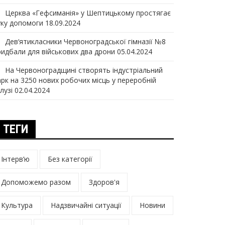
Церква «Гефсиманія» у Шептицькому простягає
уку допомоги
18.09.2024
Дев‘ятикласники Червоноградської гімназії №8
ридбали для військових два дрони
05.04.2024
На Червоноградщині створять індустріальний
арк на 3250 нових робочих місць у переробній
лузі
02.04.2024
ТЕГИ
Інтерв’ю
Без категорії
Допоможемо разом
Здоров'я
Культура
Надзвичайні ситуації
Новини