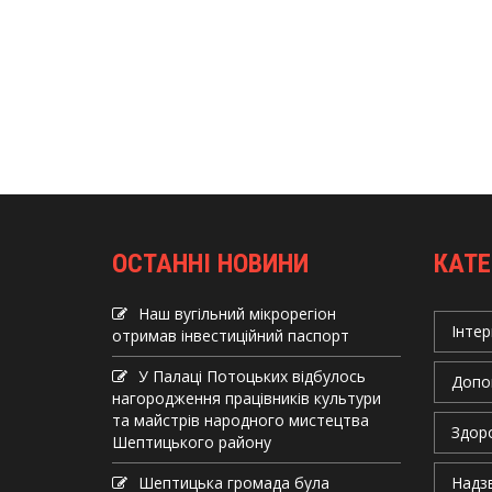
ОСТАННІ НОВИНИ
КАТЕ
Наш вугільний мікрорегіон
Інтер
отримав інвеcтиційний паспорт
У Палаці Потоцьких відбулось
Допо
нагородження працівників культури
та майстрів народного мистецтва
Здор
Шептицького району
Шептицька громада була
Надзв