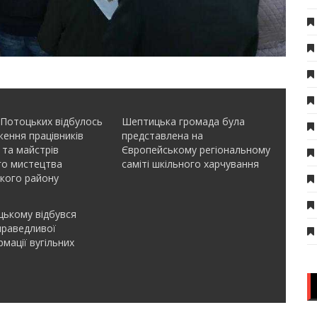
 Потоцьких відбулось
Шептицька громада була
ення працівників
представлена на
 та майстрів
Європейському регіональному
го мистецтва
саміті шкільного харчування
кого району
ькому відбувся
праведливої
мації вугільних