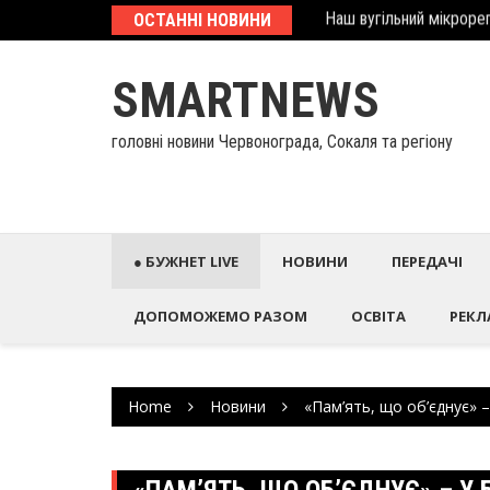
Skip
еcтиційний паспорт
ОСТАННІ НОВИНИ
У Палаці Потоцьких ві
to
content
SMARTNEWS
головні новини Червонограда, Сокаля та регіону
● БУЖНЕТ LIVE
НОВИНИ
ПЕРЕДАЧІ
ДОПОМОЖЕМО РАЗОМ
ОСВІТА
РЕКЛ
Home
Новини
«Пам’ять, що об’єднує» –