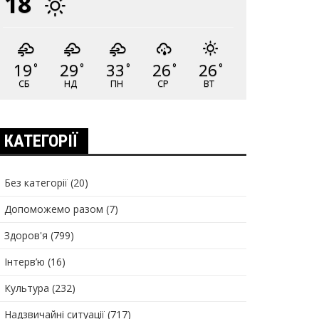
18
19
29
33
26
26
°
°
°
°
°
СБ
НД
ПН
СР
ВТ
КАТЕГОРІЇ
Без категорії
(20)
Допоможемо разом
(7)
Здоров'я
(799)
Інтерв’ю
(16)
Культура
(232)
Надзвичайні ситуації
(717)