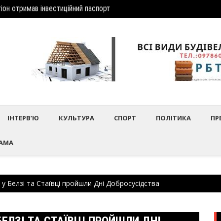
дбулось нагородження працівників культури та майстрів народного 
Шептиц
ІНТЕРВ’Ю
КУЛЬТУРА
СПОРТ
ПОЛІТИКА
ПР
АМА
 у Белзі та Стаївці пройшли Дні Добросусідства