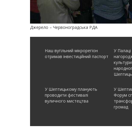
Джерело – Червоноградська РДА
Наш вугільний мікрорегіон
У Палаці
отримав інвеcтиційний паспорт
нагородж
культури
народно
Шептиць
У Шептицькому планують
У Шептиц
проводити фестивалі
Форум с
вуличного мистецтва
трансфор
громад