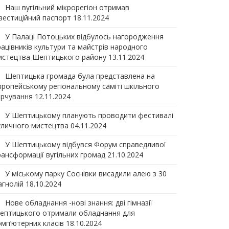
Наш вугільний мікрорегіон отримав
нвеcтиційний паспорт
18.11.2024
У Палаці Потоцьких відбулось нагородження
рацівників культури та майстрів народного
истецтва Шептицького району
13.11.2024
Шептицька громада була представлена на
вропейському регіональному саміті шкільного
арчування
12.11.2024
У Шептицькому планують проводити фестивалі
уличного мистецтва
04.11.2024
У Шептицькому відбувся Форум справедливої
рансформації вугільних громад
21.10.2024
У міському парку Соснівки висадили алею з 30
агнолій
18.10.2024
Нове обладнання -нові знання: дві гімназії
ептицького отримали обладнання для
омп’ютерних класів
18.10.2024