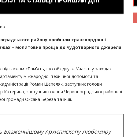
БЕЛЗІ ТА СТАЇВЦІ ПРОЙШЛИ ДНІ
тво
воноградського району пройшли транскордонні
х межах – молитовна проща до чудотворного джерела
 під гаслом «Пам’ять, що об’єднує». Участь у заходах
партаменту міжнародної технічної допомоги та
жадміністрації Роман Шепеляк, заступник голови
р Катерина, заступник голови Червоноградської районної
ої громади Оксана Береза та інші.
ить Блаженнішому Архієпископу Любомиру