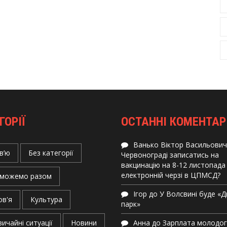
ГОРІЇ
ОСТАННІ КОМЕНТАР
Ванько Віктор Васильович
в’ю
Без категорії
Червонограді записатись на
вакцинацію на 8-12 листопада
електронній черзі в ЦПМСД?
можемо разом
Ігор
до
У Волсвині буде «
ов'я
Культура
парк»
ичайні ситуації
Новини
Анна
до
Зарплата молодо