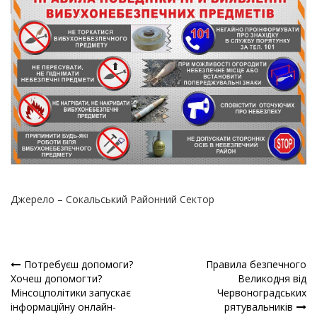
Джерело –
Сокальський Районний Сектор
Потребуєш допомоги?
Правила безпечного
Навігація
Хочеш допомогти?
Великодня від
Мінсоцполітики запускає
Червоноградських
записів
інформаційну онлайн-
рятувальників