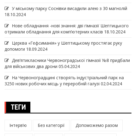
У міському парку Соснівки висадили алею з 30 магнолій
18.10.2024
Нове обладнання -нові знання: дві гімназії Шептицького
отримали обладнання для комп’ютерних класів
18.10.2024
Церква «Гефсиманія» у Шептицькому простягає руку
допомоги
18.09.2024
Дев‘ятикласники Червоноградської гімназії №8 придбали
для військових два дрони
05.04.2024
На Червоноградщині створять індустріальний парк на
3250 нових робочих місць у переробній галузі
02.04.2024
ТЕГИ
Інтерв’ю
Без категорії
Допоможемо разом