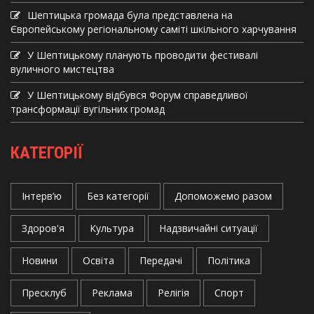
Шептицька громада була представлена на
Європейському регіональному саміті шкільного харчування
У Шептицькому планують проводити фестивалі
вуличного мистецтва
У Шептицькому відбувся Форум справедливої
трансформації вугільних громад
КАТЕГОРІЇ
Інтерв’ю
Без категорії
Допоможемо разом
Здоров'я
Культура
Надзвичайні ситуації
Новини
Освіта
Передачі
Політика
Пресклуб
Реклама
Релігія
Спорт