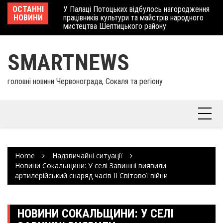
Skip
 отримав
ОСТАННІ
У Палаці Потоцьких відбулось нагородження
Ше
to
НОВИНИ
працівників культури та майстрів народного
Єв
content
мистецтва Шептицького району
шк
SMARTNEWS
головні новини Червонограда, Сокаля та регіону
Home
Надзвичайні ситуації
Новини Сокальщини: У селі Завишні виявили
артилерійський снаряд часів ІІ Світової війни
НОВИНИ СОКАЛЬЩИНИ: У СЕЛІ