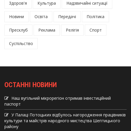
Здоров'я
Культура
Надзвичайні ситуації
Новини
Освіта
Передачі
Політика
Пресклуб
Реклама
Релігія
Спорт
Суспільство
ОСТАННІ НОВИНИ
Наш вугільний мікрорегіон отримав інвеcтиційний
паспорт
У Палаці Потоцьких відбулось нагородження працівників
культури та майстрів народного мистецтва Шептицького
району