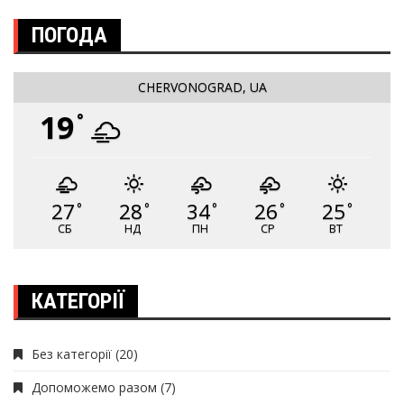
ПОГОДА
CHERVONOGRAD, UA
19
°
27
28
34
26
25
°
°
°
°
°
СБ
НД
ПН
СР
ВТ
КАТЕГОРІЇ
Без категорії
(20)
Допоможемо разом
(7)