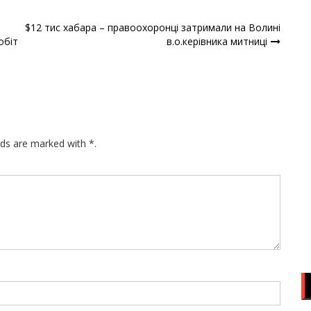
$12 тис хабара – правоохоронці затримали на Волині
обіт
в.о.керівника митниці
lds are marked with *.