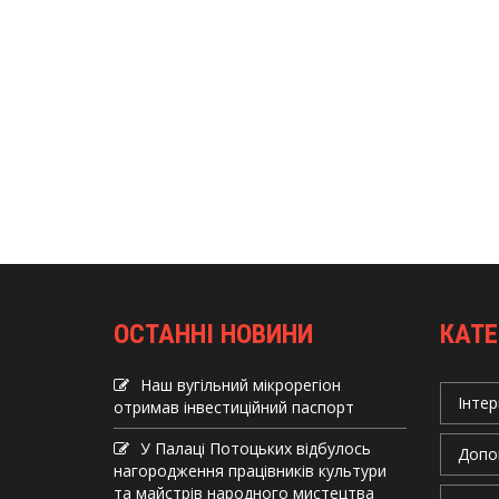
ОСТАННІ НОВИНИ
КАТЕ
Наш вугільний мікрорегіон
Інтер
отримав інвеcтиційний паспорт
У Палаці Потоцьких відбулось
Допо
нагородження працівників культури
та майстрів народного мистецтва