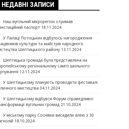
НЕДАВНІ ЗАПИСИ
Наш вугільний мікрорегіон отримав
нвеcтиційний паспорт
18.11.2024
У Палаці Потоцьких відбулось нагородження
рацівників культури та майстрів народного
истецтва Шептицького району
13.11.2024
Шептицька громада була представлена на
вропейському регіональному саміті шкільного
арчування
12.11.2024
У Шептицькому планують проводити фестивалі
уличного мистецтва
04.11.2024
У Шептицькому відбувся Форум справедливої
рансформації вугільних громад
21.10.2024
У міському парку Соснівки висадили алею з 30
агнолій
18.10.2024