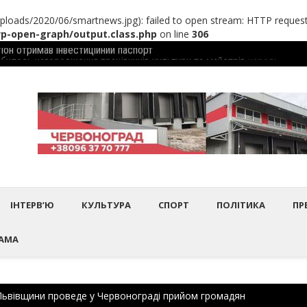
loads/2020/06/smartnews.jpg): failed to open stream: HTTP request
-open-graph/output.class.php
on line
306
іон отримав інвеcтиційний паспорт
дбулось нагородження працівників культури та майстрів народного 
Шептиц
ІНТЕРВ’Ю
КУЛЬТУРА
СПОРТ
ПОЛІТИКА
ПР
АМА
Львівщини проведе у Червонограді прийом громадян