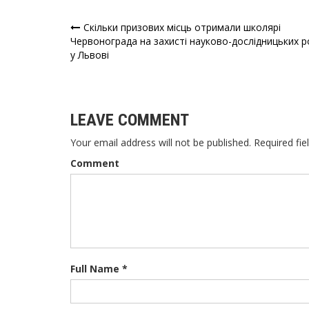
Скільки призових місць отримали школярі
Навігація
Червонограда на захисті науково-дослідницьких р
у Львові
записів
LEAVE COMMENT
Your email address will not be published. Required fie
Comment
Full Name *