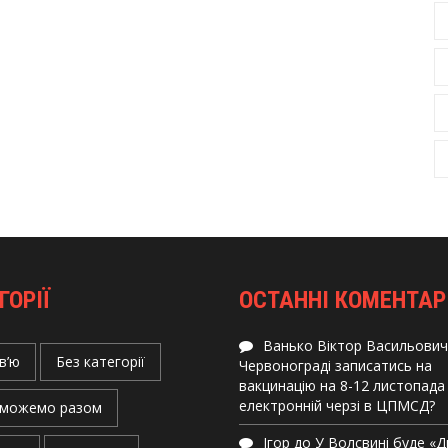
ГОРІЇ
ОСТАННІ КОМЕНТАР
Ванько Віктор Васильович
в’ю
Без категорії
Червонограді записатись на
вакцинацію на 8-12 листопада
електронній черзі в ЦПМСД?
можемо разом
Ігор
до
У Волсвині буде «