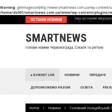
Warning
: getimagesize(http://www.smartnews.com.ua/wp-content/up
/home/ds001/smartnews.com.ua/www/wp-content/plugins/wp
Наш вугільний мікрорег
Skip
ОСТАННІ НОВИНИ
У Палаці Потоцьких ві
to
content
SMARTNEWS
головні новини Червонограда, Сокаля та регіону
● БУЖНЕТ LIVE
НОВИНИ
ПЕРЕДАЧІ
ДОПОМОЖЕМО РАЗОМ
ОСВІТА
РЕКЛ
Home
Новини
Головний поліцейський 