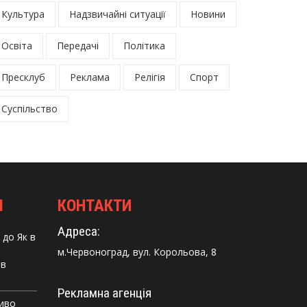
Культура
Надзвичайні ситуації
Новини
Освіта
Передачі
Політика
Пресклуб
Реклама
Релігія
Спорт
Суспільство
І
КОНТАКТИ
Адреса:
до
Як в
м.Червоноград, вул. Корольова, 8
 в
Рекламна агенція
Диво