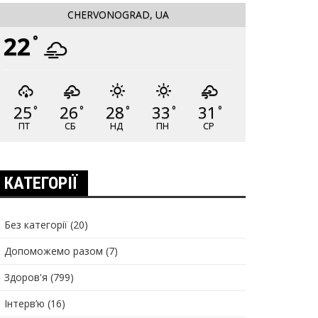
CHERVONOGRAD, UA
22
°
25
26
28
33
31
°
°
°
°
°
ПТ
СБ
НД
ПН
СР
КАТЕГОРІЇ
Без категорії
(20)
Допоможемо разом
(7)
Здоров'я
(799)
Інтерв’ю
(16)