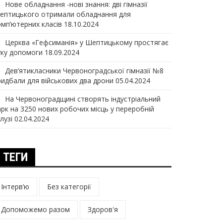
Нове обладнання -нові знання: дві гімназії
ептицького отримали обладнання для
омп’ютерних класів
18.10.2024
Церква «Гефсиманія» у Шептицькому простягає
уку допомоги
18.09.2024
Дев‘ятикласники Червоноградської гімназії №8
ридбали для військових два дрони
05.04.2024
На Червоноградщині створять індустріальний
арк на 3250 нових робочих місць у переробній
лузі
02.04.2024
ТЕГИ
Інтерв’ю
Без категорії
Допоможемо разом
Здоров'я