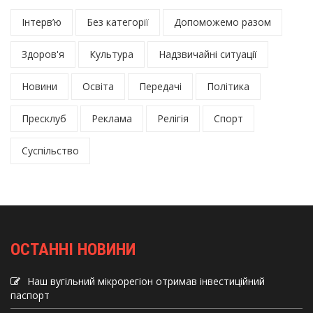
Інтерв’ю
Без категорії
Допоможемо разом
Здоров'я
Культура
Надзвичайні ситуації
Новини
Освіта
Передачі
Політика
Пресклуб
Реклама
Релігія
Спорт
Суспільство
ОСТАННІ НОВИНИ
Наш вугільний мікрорегіон отримав інвеcтиційний
паспорт