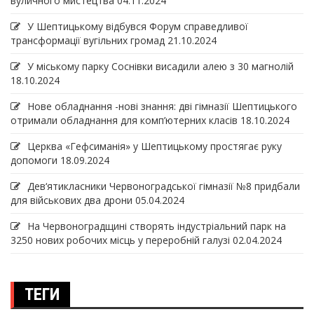
вуличного мистецтва
04.11.2024
У Шептицькому відбувся Форум справедливої
трансформації вугільних громад
21.10.2024
У міському парку Соснівки висадили алею з 30 магнолій
18.10.2024
Нове обладнання -нові знання: дві гімназії Шептицького
отримали обладнання для комп’ютерних класів
18.10.2024
Церква «Гефсиманія» у Шептицькому простягає руку
допомоги
18.09.2024
Дев‘ятикласники Червоноградської гімназії №8 придбали
для військових два дрони
05.04.2024
На Червоноградщині створять індустріальний парк на
3250 нових робочих місць у переробній галузі
02.04.2024
ТЕГИ