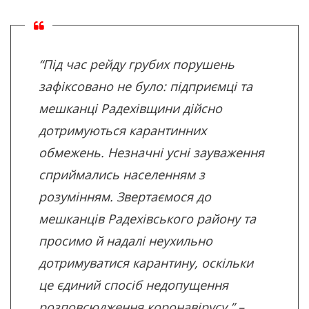
“Під час рейду грубих порушень
зафіксовано не було: підприємці та
мешканці Радехівщини дійсно
дотримуються карантинних
обмежень. Незначні усні зауваження
сприймались населенням з
розумінням. Звертаємося до
мешканців Радехівського району та
просимо й надалі неухильно
дотримуватися карантину, оскільки
це єдиний спосіб недопущення
розповсюдження коронавірусу,” –