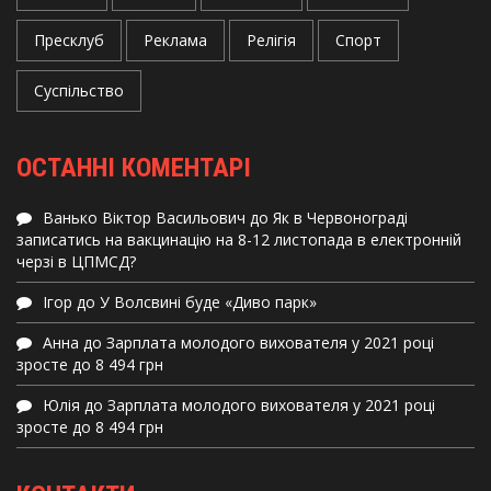
Пресклуб
Реклама
Релігія
Спорт
Суспільство
ОСТАННІ КОМЕНТАРІ
Ванько Віктор Васильович
до
Як в Червонограді
записатись на вакцинацію на 8-12 листопада в електронній
черзі в ЦПМСД?
Ігор
до
У Волсвині буде «Диво парк»
Анна
до
Зарплата молодого вихователя у 2021 році
зросте до 8 494 грн
Юлія
до
Зарплата молодого вихователя у 2021 році
зросте до 8 494 грн