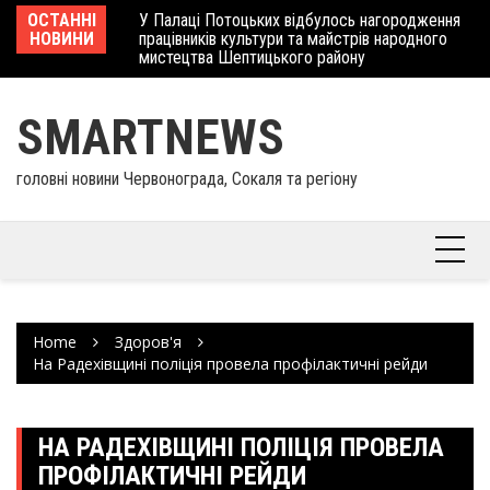
Skip
 отримав
ОСТАННІ
У Палаці Потоцьких відбулось нагородження
Ше
to
НОВИНИ
працівників культури та майстрів народного
Єв
content
мистецтва Шептицького району
шк
SMARTNEWS
головні новини Червонограда, Сокаля та регіону
Home
Здоров'я
На Радехівщині поліція провела профілактичні рейди
НА РАДЕХІВЩИНІ ПОЛІЦІЯ ПРОВЕЛА
ПРОФІЛАКТИЧНІ РЕЙДИ