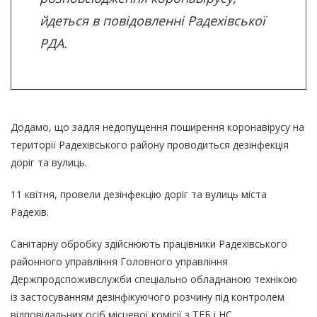
йдеться в повідовленні Радехівської
РДА.
Додамо, що задля недопущення поширення коронавірусу на
території Радехівського району проводиться дезінфекція
доріг та вулиць.
11 квітня, провели дезінфекцію доріг та вулиць міста
Радехів.
Санітарну обробку здійснюють працівники Радехівського
районного управління Головного управління
Держпродспоживслужби спеціально обладнаною технікою
із застосуванням дезінфікуючого розчину під контролем
відповідальних осіб місцевої комісії з ТЕБ і НС.