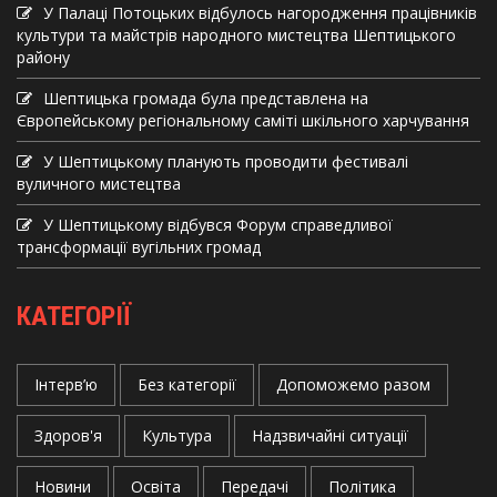
У Палаці Потоцьких відбулось нагородження працівників
культури та майстрів народного мистецтва Шептицького
району
Шептицька громада була представлена на
Європейському регіональному саміті шкільного харчування
У Шептицькому планують проводити фестивалі
вуличного мистецтва
У Шептицькому відбувся Форум справедливої
трансформації вугільних громад
КАТЕГОРІЇ
Інтерв’ю
Без категорії
Допоможемо разом
Здоров'я
Культура
Надзвичайні ситуації
Новини
Освіта
Передачі
Політика