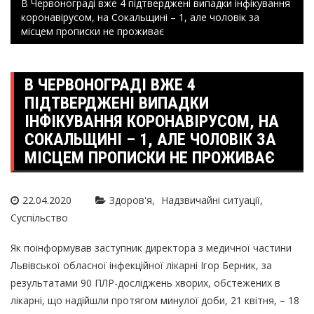
В Червонограді вже 4 підтверджені випадки інфікування
коронавірусом, на Сокальщині – 1, але чоловік за
місцем прописки не проживає
В ЧЕРВОНОГРАДІ ВЖЕ 4
ПІДТВЕРДЖЕНІ ВИПАДКИ
ІНФІКУВАННЯ КОРОНАВІРУСОМ, НА
СОКАЛЬЩИНІ – 1, АЛЕ ЧОЛОВІК ЗА
МІСЦЕМ ПРОПИСКИ НЕ ПРОЖИВАЄ
22.04.2020
Здоров'я
Надзвичайні ситуації
Суспільство
Як поінформував заступник директора з медичної частини
Львівської обласної інфекційної лікарні Ігор Берник, за
результатами 90 ПЛР-досліджень хворих, обстежених в
лікарні, що надійшли протягом минулої доби, 21 квітня, – 18