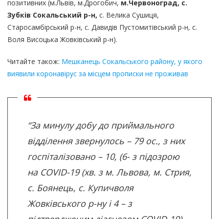
позитивних (м.Львів, м.Дрогобич,
м.Червоноград, с.
Зубків Сокальський р-н,
с. Велика Сушиця,
Старосамбірський р-н, с. Давидів Пустомитівський р-н, с.
Воля Висоцька Жовківський р-н).
Читайте також:
Мешканець Сокальського району, у якого
виявили коронавірус за місцем прописки не проживав
“За минулу добу до приймального
відділення звернулось – 79 ос., з них
госпіталізовано – 10, (6- з підозрою
на COVID-19 (хв. з м. Львова, м. Стрия,
с. Боянець, с. Купичволя
Жовківського р-ну і 4 – з