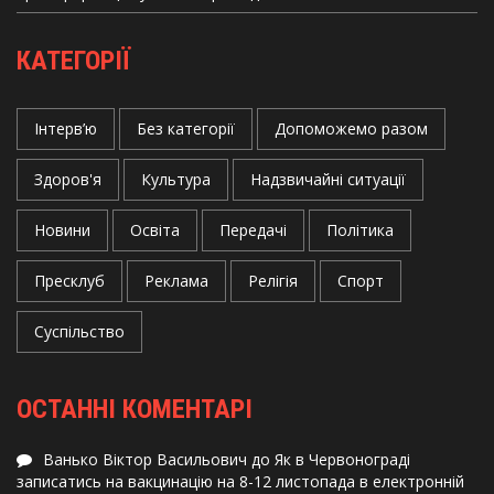
КАТЕГОРІЇ
Інтерв’ю
Без категорії
Допоможемо разом
Здоров'я
Культура
Надзвичайні ситуації
Новини
Освіта
Передачі
Політика
Пресклуб
Реклама
Релігія
Спорт
Суспільство
ОСТАННІ КОМЕНТАРІ
Ванько Віктор Васильович
до
Як в Червонограді
записатись на вакцинацію на 8-12 листопада в електронній