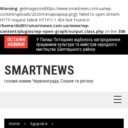
Warning
: getimagesize(https://www.smartnews.com.ua/wp-
content/uploads/2020/04/vapvapavp.png): failed to open stream:
HTTP request failed! HTTP/1.1 404 Not Found in
/home/ds001/smartnews.com.ua/www/wp-
content/plugins/wp-open-graph/output.class.php
on line
306
Skip
 отримав
ОСТАННІ
У Палаці Потоцьких відбулось нагородження
Ше
to
НОВИНИ
працівників культури та майстрів народного
Єв
content
мистецтва Шептицького району
шк
SMARTNEWS
головні новини Червонограда, Сокаля та регіону
Home
Здоров'я