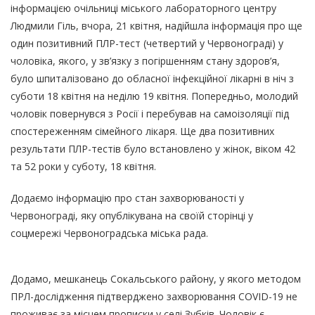
інформацією очільниці міського лабораторного центру
Людмили Гіль, вчора, 21 квітня, надійшла інформація про ще
один позитивний ПЛР-тест (четвертий у Червонограді) у
чоловіка, якого, у зв’язку з погіршенням стану здоров’я,
було шпиталізовано до обласної інфекційної лікарні в ніч з
суботи 18 квітня на неділю 19 квітня. Попередньо, молодий
чоловік повернувся з Росії і перебував на самоізоляції під
спостереженням сімейного лікаря. Ще два позитивних
результати ПЛР-тестів було встановлено у жінок, віком 42
та 52 роки у суботу, 18 квітня.
Додаємо інформацію про стан захворюваності у
Червонограді, яку опублікувана на своїй сторінці у
соцмережі Червоноградська міська рада.
Додамо, мешканець Сокальського району, у якого методом
ПРЛ-дослідження підтверджено захворювання COVID-19 не
проживає за місцем прописки у селі Зубків. Чоловік є