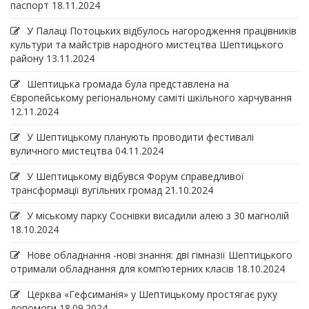
паспорт
18.11.2024
У Палаці Потоцьких відбулось нагородження працівників
культури та майстрів народного мистецтва Шептицького
району
13.11.2024
Шептицька громада була представлена на
Європейському регіональному саміті шкільного харчування
12.11.2024
У Шептицькому планують проводити фестивалі
вуличного мистецтва
04.11.2024
У Шептицькому відбувся Форум справедливої
трансформації вугільних громад
21.10.2024
У міському парку Соснівки висадили алею з 30 магнолій
18.10.2024
Нове обладнання -нові знання: дві гімназії Шептицького
отримали обладнання для комп’ютерних класів
18.10.2024
Церква «Гефсиманія» у Шептицькому простягає руку
допомоги
18.09.2024