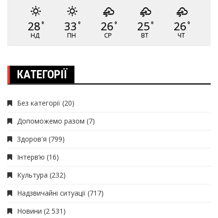
28
33
26
25
26
°
°
°
°
°
НД
ПН
СР
ВТ
ЧТ
КАТЕГОРІЇ
Без категорії
(20)
Допоможемо разом
(7)
Здоров'я
(799)
Інтерв’ю
(16)
Культура
(232)
Надзвичайні ситуації
(717)
Новини
(2 531)