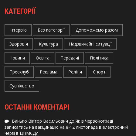
КАТЕГОРІЇ
Інтерв’ю
Без категорії
Допоможемо разом
Здоров'я
Культура
Надзвичайні ситуації
Новини
Освіта
Передачі
Політика
Пресклуб
Реклама
Релігія
Спорт
Суспільство
ОСТАННІ КОМЕНТАРІ
Ванько Віктор Васильович
до
Як в Червонограді
записатись на вакцинацію на 8-12 листопада в електронній
черзі в ЦПМСД?