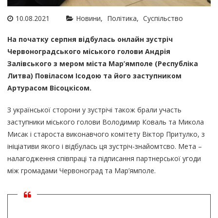
10.08.2021
Новини
Політика
Суспільство
На початку серпня відбулась онлайн зустріч
Червоноградського міського голови Андрія
Залівського з мером міста Мар’ямполе (Республіка
Литва) Повіласом Ісодою та його заступником
Артурасом Вісоцкісом.
З української сторони у зустрічі також брали участь
заступники міського голови Володимир Коваль та Микола
Мисак і староста виконавчого комітету Віктор Притулко, з
ініціативи якого і відбулась ця зустріч-знайомтсво. Мета –
налагодження співпраці та підписання партнерської угоди
між громадами Червоноград та Мар’ямполе.