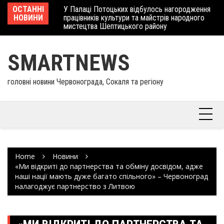
Skip
 отримав
ОСТАННІ
У Палаці Потоцьких відбулось нагородження
Ше
to
НОВИНИ
працівників культури та майстрів народного
Єв
content
мистецтва Шептицького району
шк
SMARTNEWS
головні новини Червонограда, Сокаля та регіону
Home
Новини
«Ми відкриті до партнерства та обміну досвідом, адже
наші нації мають дуже багато спільного» – Червоноград
налагоджує партнерство з Литвою