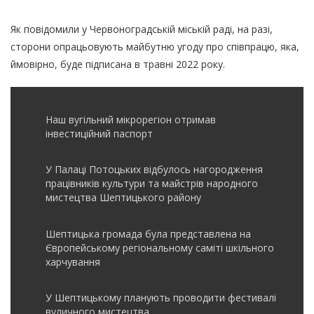
Як повідомили у Червоноградській міській раді, на разі,
сторони опрацьовують майбутню угоду про співпрацю, яка,
ймовірно, буде підписана в травні 2022 року.
Наш вугільний мікрорегіон отримав
інвеcтиційний паспорт
У Палаці Потоцьких відбулось нагородження
працівників культури та майстрів народного
мистецтва Шептицького району
Шептицька громада була представлена на
Європейському регіональному саміті шкільного
харчування
У Шептицькому планують проводити фестивалі
вуличного мистецтва