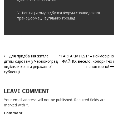
У Шептицькому відбувся Форум справедливої
трансформації вугільних громад
Для придбання житла
“TARTAKIV FEST” – неймовірно
Навігація
дітям-сиротам у Червонограді
ФАЙНО, весело, колоритно і
виділили кошти державної
неповторно!
записів
субвенції
LEAVE COMMENT
Your email address will not be published. Required fields are
marked with *.
Comment