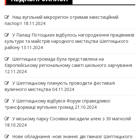
Наш вугільний мікрорегіон отримав інвеcтиційний
паспорт
18.11.2024
У Палаці Потоцьких відбулось нагородження працівників
культури та майстрів народного мистецтва Шептицького
району
13.11.2024
Шептицька громада була представлена на
Європейському регіональному саміті шкільного харчування
12.11.2024
У Шептицькому планують проводити фестивалі
вуличного мистецтва
04.11.2024
У Шептицькому відбувся Форум справедливої
трансформації вугільних громад
21.10.2024
У міському парку Соснівки висадили алею з 30 магнолій
18.10.2024
Нове обладнання -нові знання: дві гімназії Шептицького