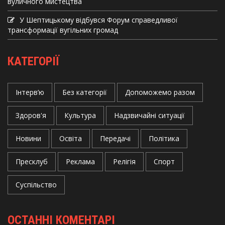
вуличного мистецтва
У Шептицькому відбувся Форум справедливої
трансформації вугільних громад
КАТЕГОРІЇ
Інтерв’ю
Без категорії
Допоможемо разом
Здоров'я
Культура
Надзвичайні ситуації
Новини
Освіта
Передачі
Політика
Пресклуб
Реклама
Релігія
Спорт
Суспільство
ОСТАННІ КОМЕНТАРІ