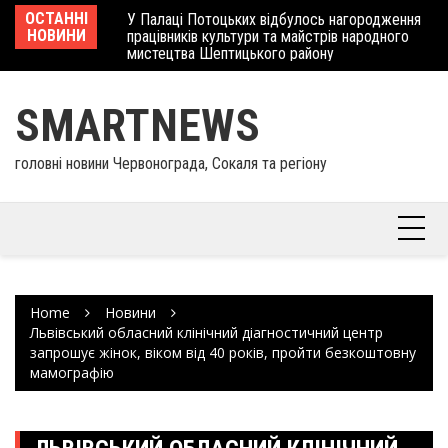
Skip
 отримав
ОСТАННІ
У Палаці Потоцьких відбулось нагородження
Ше
to
НОВИНИ
працівників культури та майстрів народного
Єв
content
мистецтва Шептицького району
шк
SMARTNEWS
головні новини Червонограда, Сокаля та регіону
Home
Новини
Львівський обласний клінічний діагностичний центр
запрошує жінок, віком від 40 років, пройти безкоштовну
мамографію