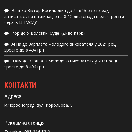
Ванько Віктор Васильович
до
Як в Червонограді
записатись на вакцинацію на 8-12 листопада в електронній
черзі в ЦПМСД?
Ігор
до
У Волсвині буде «Диво парк»
Анна
до
Зарплата молодого вихователя у 2021 році
зросте до 8 494 грн
Юлія
до
Зарплата молодого вихователя у 2021 році
зросте до 8 494 грн
КОНТАКТИ
Адреса:
м.Червоноград, вул. Корольова, 8
Рекламна агенція
Телефон:
093-314-32-24