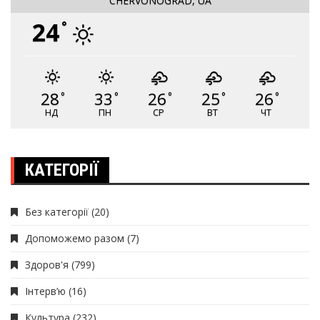
CHERVONOGRAD, UA
24
°
28
33
26
25
26
°
°
°
°
°
НД
ПН
СР
ВТ
ЧТ
КАТЕГОРІЇ
Без категорії
(20)
Допоможемо разом
(7)
Здоров'я
(799)
Інтерв’ю
(16)
Культура
(232)