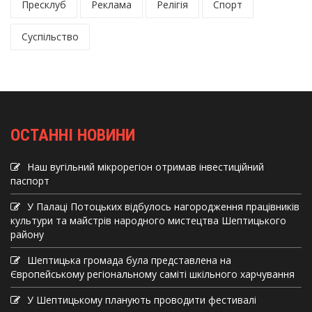
Пресклуб
Реклама
Релігія
Спорт
Суспільство
ОСТАННІ НОВИНИ
Наш вугільний мікрорегіон отримав інвеcтиційний
паспорт
У Палаці Потоцьких відбулось нагородження працівників
культури та майстрів народного мистецтва Шептицького
району
Шептицька громада була представлена на
Європейському регіональному саміті шкільного харчування
У Шептицькому планують проводити фестивалі