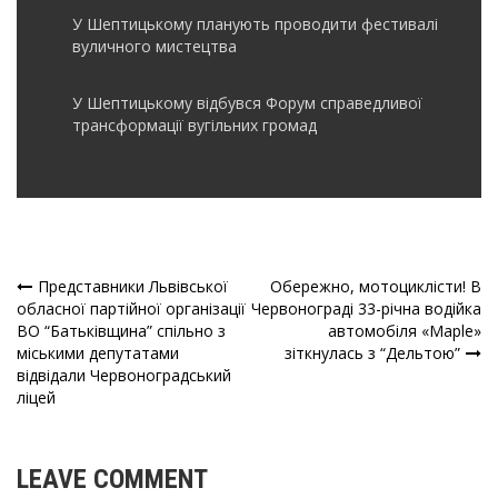
У Шептицькому планують проводити фестивалі
вуличного мистецтва
У Шептицькому відбувся Форум справедливої
трансформації вугільних громад
Представники Львівської
Обережно, мотоциклісти! В
Навігація
обласної партійної організації
Червонограді 33-річна водійка
ВО “Батьківщина” спільно з
автомобіля «Maple»
записів
міськими депутатами
зіткнулась з “Дельтою”
відвідали Червоноградський
ліцей
LEAVE COMMENT