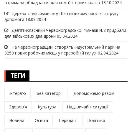
отримали обладнання для комп’ютерних класів
18.10.2024
Церква «Гефсиманія» у Шептицькому простягає руку
допомоги
18.09.2024
Дев‘ятикласники Червоноградської гімназії №8 придбали
для військових два дрони
05.04.2024
На Червоноградщині створять індустріальний парк на
3250 нових робочих місць у переробній галузі
02.04.2024
ТЕГИ
Інтерв’ю
Без категорії
Допоможемо разом
Здоров'я
Культура
Надзвичайні ситуації
Новини
Освіта
Передачі
Політика