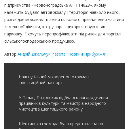
підприємства «Червоноградське АТП 14628», якому
належить будівля автовокзалу і територія навколо нього,
розглядає можливість зміни цільового призначення частини
земельної ділянки, котру зараз використовують як
парковку. Її хочуть перепрофілювати під ринок для торгівлі
сільськогосподарською продукцією.
Автор
Андрій Дікальчук
(газета “Новини Прибужжя”)
Наш вугільний мікрорегіон отримав
інвеcтиційний паспорт
У Палаці Потоцьких відбулось нагородження
працівників культури та майстрів народного
мистецтва Шептицького району
Шептицька громада була представлена на