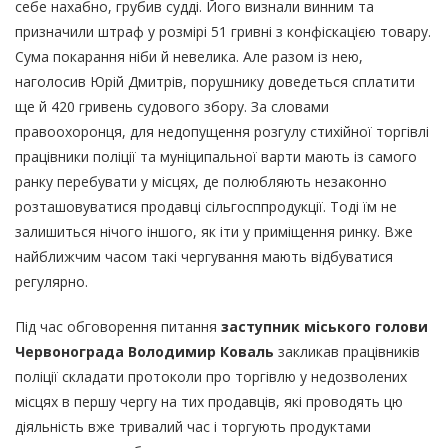
себе нахабно, грубив судді. Його визнали винним та
призначили штраф у розмірі 51 гривні з конфіскацією товару.
Сума покарання ніби й невелика. Але разом із нею,
наголосив Юрій Дмитрів, порушнику доведеться сплатити
ще й 420 гривень судового збору. За словами
правоохоронця, для недопущення розгулу стихійної торгівлі
працівники поліції та муніципальної варти мають із самого
ранку перебувати у місцях, де полюбляють незаконно
розташовуватися продавці сільгосппродукції. Тоді їм не
залишиться нічого іншого, як іти у приміщення ринку. Вже
найближчим часом такі чергування мають відбуватися
регулярно.
Під час обговорення питання
заступник міського голови
Червонограда Володимир Коваль
закликав працівників
поліції складати протоколи про торгівлю у недозволених
місцях в першу чергу на тих продавців, які проводять цю
діяльність вже тривалий час і торгують продуктами