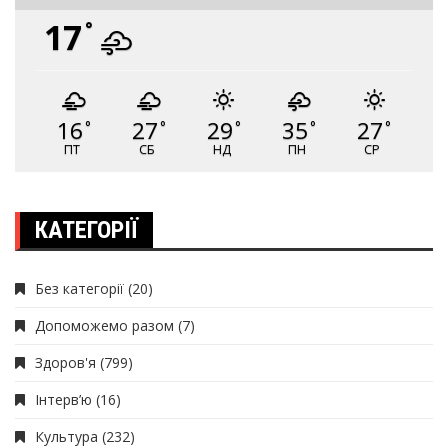
17
°
16
27
29
35
27
°
°
°
°
°
ПТ
СБ
НД
ПН
СР
КАТЕГОРІЇ
Без категорії
(20)
Допоможемо разом
(7)
Здоров'я
(799)
Інтерв’ю
(16)
Культура
(232)