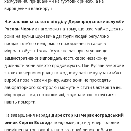
харчування, придбаними на гуртових ринках, а не
вирощеними власноруч.
Начальник міського відділу Держпродспоживслужби
Руслан Черник
наголосив на тому, що вже майже десять
років на вулиці Шухевича дві групи людей регулярно
продають м’ясо невідомого походження із салонів
мікроавтобусів. І хоча їх уже не раз притягували до
адміністративної відповідальності, свою незаконну
діяльність вони вперто продовжують. Пан Руслан вчергове
закликав червоноградців в жодному разі не купувати м’ясні
вироби поза межами ринку. Адже вони не проходять
лабораторного контролю і можуть містити бактерії та інші
мікроорганізми, споживши які, людина може отруїтися і
навіть померти.
На завершення наради
директор КП Червоноградський
ринок Сергій Воєвод
а повідомив, що відтепер головне
приміщення торговиці та продуктовий ринок поблизу