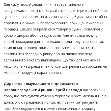
Савки
, у першій декаді липня вартові спільно з
працівниками поліції кілька разів оглядали території поблизу
центрального ринку, на яких зазвичай відбувається стихійна
торгівля. Побачивши правоохоронців, поки що нечисленні
продавці швидко збирали свої товари у сумки і ховалися у
сусідніх дворах або позаду кіосків. Але як тільки люди у
формі проходили далі та зникали з поля зору, торговці так
само швидко поверталися на свої уже звичні місця. На
заклики йти всередину ринку або на площу поблизу
залізничного вокзалу відповідали, що там для них немає
місця. Хоча насправді вільні столи для реалізації городини чи
молочної продукції наразі точно є.
Директор комунального підприємства
Червоноградський ринок Сергій Воєвода
наголосив на
тому, що ліквідувати стихійну торгівлю у місті можна лише з
допомогою працівників поліції, які повинні затримувати
постійних порушників в момент незаконного продажу