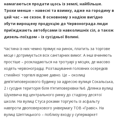
намагаються продати щось із землі, найбільше.
Трохи менше – навесні та взимку, адже на городину в
цей час – не сезон. В основному з надією вигідно
збути вирощену продукцію до Червонограда люди
приїжджають автобусами із навколишніх сіл, а також
дизель-поїздом – із сусідньої Волині.
Частина із них чемно прямує на ринок, платить за торгове
місце і дотримується всіх санітарних вимог. А інші вчиняють
простіше – розкладаються на тротуарі у місцях, де масово
ходять червоноградці. Розташування головних осередків
стихійної торгівлі відоме давно. Це – околиці
дев’ятиповерхового будинку за адресою вулиця Сокальська,
2 і сусідня територія біля п’ятиповерхівки №6. Ділянка вулиці
Шухевича від центрального ринку до стадіону десятої
школи. На вулиці Стуса роками торгують із асфальту
навпроти двоповерхового універмагу ТОВ «Гравіс». На
вулиці Шептицького – поблизу входу у супермаркет