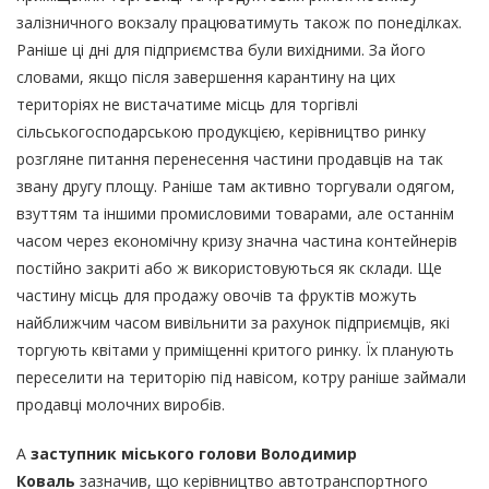
залізничного вокзалу працюватимуть також по понеділках.
Раніше ці дні для підприємства були вихідними. За його
словами, якщо після завершення карантину на цих
територіях не вистачатиме місць для торгівлі
сільськогосподарською продукцією, керівництво ринку
розгляне питання перенесення частини продавців на так
звану другу площу. Раніше там активно торгували одягом,
взуттям та іншими промисловими товарами, але останнім
часом через економічну кризу значна частина контейнерів
постійно закриті або ж використовуються як склади. Ще
частину місць для продажу овочів та фруктів можуть
найближчим часом вивільнити за рахунок підприємців, які
торгують квітами у приміщенні критого ринку. Їх планують
переселити на територію під навісом, котру раніше займали
продавці молочних виробів.
А
заступник міського голови Володимир
Коваль
зазначив, що керівництво автотранспортного