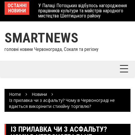
Skip
 отримав
ОСТАННІ
У Палаці Потоцьких відбулось нагородження
Ше
to
НОВИНИ
працівників культури та майстрів народного
Єв
content
мистецтва Шептицького району
шк
SMARTNEWS
головні новини Червонограда, Сокаля та регіону
Home
Новини
Із прилавка чи з асфальту? Чому в Червонограді не
вдається викорінити стихійну торгівлю?
ІЗ ПРИЛАВКА ЧИ З АСФАЛЬТУ?