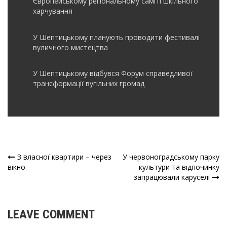
Європейському регіональному саміті шкільного
харчування
У Шептицькому планують проводити фестивалі
вуличного мистецтва
У Шептицькому відбувся Форум справедливої
трансформації вугільних громад
З власної квартири – через
У червоноградському парку
Навігація
вікно
культури та відпочинку
запрацювали каруселі
записів
LEAVE COMMENT