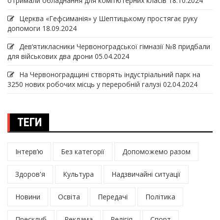
отримали обладнання для комп’ютерних класів
18.10.2024
Церква «Гефсиманія» у Шептицькому простягає руку
допомоги
18.09.2024
Дев‘ятикласники Червоноградської гімназії №8 придбали
для військових два дрони
05.04.2024
На Червоноградщині створять індустріальний парк на
3250 нових робочих місць у переробній галузі
02.04.2024
ТЕГИ
Інтерв’ю
Без категорії
Допоможемо разом
Здоров'я
Культура
Надзвичайні ситуації
Новини
Освіта
Передачі
Політика
Пресклуб
Реклама
Релігія
Спорт