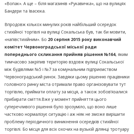
«Вопак». А ще – біля магазинів «Рукавичка», що на вулицях
Бандери та Івасюка.
Впродовж кількох минулих років найбільший осередок
стихійної торгівлі на вулиці Сокальська був, так би мовити,
«напівстихійним». Бо
20 серпня 2015 року виконавчий
комітет Червоноградської міської ради
попереднього скликання прийняв рішення №164
, яким
тимчасово закріпив територію вздовж вулиці Сокальської
між будівлями №5 і №7 за комунальним підприємством
Червоноградський ринок. Завдяки цьому рішенню працівники
головного ринку міста отримали право організовувати тут
торгівлю, приймати оплату за місця, а також зобов’язалися
прибирати сміття.Вже у момент прийняття цього
суперечливого рішення було зрозуміло, що воно лише
частково нормалізує ситуацію і аж ніяк не зможе вирішити
проблему періодичного виникнення осередків стихійної
торгівлі. Бо місця для всіх охочих на вузькій ділянці тротуару