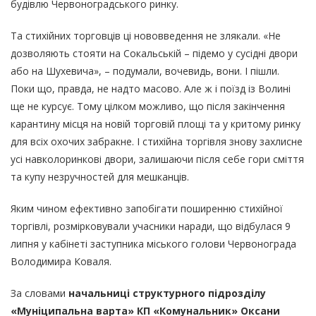
будівлю Червоноградського ринку.
Та стихійних торговців ці нововведення не злякали. «Не
дозволяють стояти на Сокальській – підемо у сусідні двори
або на Шухевича», – подумали, вочевидь, вони. І пішли.
Поки що, правда, не надто масово. Але ж і поїзд із Волині
ще не курсує. Тому цілком можливо, що після закінчення
карантину місця на новій торговій площі та у критому ринку
для всіх охочих забракне. І стихійна торгівля знову захлисне
усі навколоринкові двори, залишаючи після себе гори сміття
та купу незручностей для мешканців.
Яким чином ефективно запобігати поширенню стихійної
торгівлі, розмірковували учасники наради, що відбулася 9
липня у кабінеті заступника міського голови Червонограда
Володимира Коваля.
За словами
начальниці структурного підрозділу
«Муніципальна варта» КП «Комунальник» Оксани