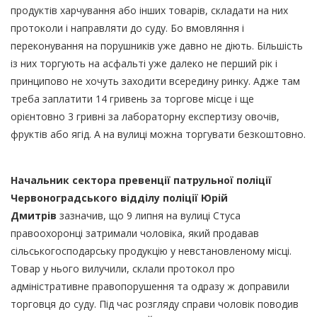
продуктів харчування або інших товарів, складати на них
протоколи і направляти до суду. Бо вмовляння і
переконування на порушників уже давно не діють. Більшість
із них торгують на асфальті уже далеко не перший рік і
принципово не хочуть заходити всередину ринку. Адже там
треба заплатити 14 гривень за торгове місце і ще
орієнтовно 3 гривні за лабораторну експертизу овочів,
фруктів або ягід. А на вулиці можна торгувати безкоштовно.
Начальник сектора превенції патрульної поліції
Червоноградського відділу поліції Юрій
Дмитрів
зазначив, що 9 липня на вулиці Стуса
правоохоронці затримали чоловіка, який продавав
сільськогосподарську продукцію у невстановленому місці.
Товар у нього вилучили, склали протокол про
адміністративне правопорушення та одразу ж доправили
торговця до суду. Під час розгляду справи чоловік поводив