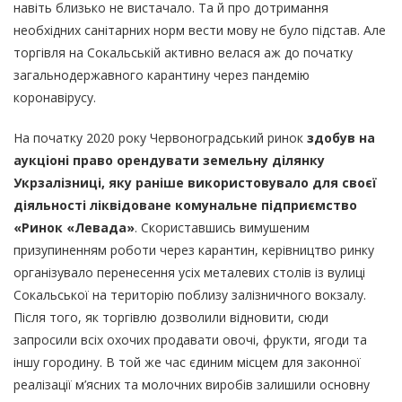
навіть близько не вистачало. Та й про дотримання
необхідних санітарних норм вести мову не було підстав. Але
торгівля на Сокальській активно велася аж до початку
загальнодержавного карантину через пандемію
коронавірусу.
На початку 2020 року Червоноградський ринок
здобув на
аукціоні право орендувати земельну ділянку
Укрзалізниці, яку раніше використовувало для своєї
діяльності ліквідоване комунальне підприємство
«Ринок «Левада»
. Скориставшись вимушеним
призупиненням роботи через карантин, керівництво ринку
організувало перенесення усіх металевих столів із вулиці
Сокальської на територію поблизу залізничного вокзалу.
Після того, як торгівлю дозволили відновити, сюди
запросили всіх охочих продавати овочі, фрукти, ягоди та
іншу городину. В той же час єдиним місцем для законної
реалізації м’ясних та молочних виробів залишили основну