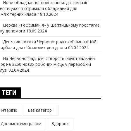
Нове обладнання -нові знання: дві гімназії
ептицького отримали обладнання для
омп’ютерних класів
18.10.2024
Церква «Гефсиманія» у Шептицькому простягає
уку допомоги
18.09.2024
Дев‘ятикласники Червоноградської гімназії №8
ридбали для військових два дрони
05.04.2024
На Червоноградщині створять індустріальний
арк на 3250 нових робочих місць у переробній
лузі
02.04.2024
ТЕГИ
Інтерв’ю
Без категорії
Допоможемо разом
Здоров'я