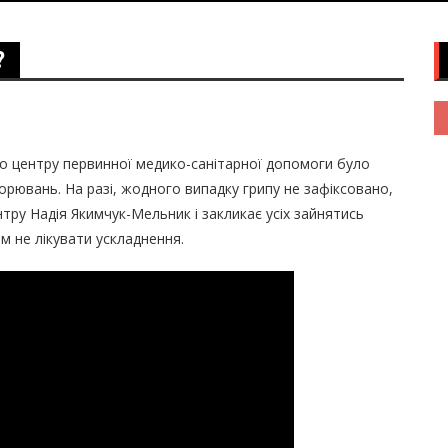
?
го центру первинної медико-санітарної допомоги було
орювань. На разі, жодного випадку грипу не зафіксовано,
нтру Надія Якимчук-Мельник і закликає усіх зайнятись
м не лікувати ускладнення.