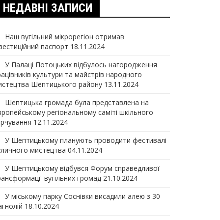
НЕДАВНІ ЗАПИСИ
Наш вугільний мікрорегіон отримав
нвеcтиційний паспорт
18.11.2024
У Палаці Потоцьких відбулось нагородження
рацівників культури та майстрів народного
истецтва Шептицького району
13.11.2024
Шептицька громада була представлена на
вропейському регіональному саміті шкільного
арчування
12.11.2024
У Шептицькому планують проводити фестивалі
уличного мистецтва
04.11.2024
У Шептицькому відбувся Форум справедливої
рансформації вугільних громад
21.10.2024
У міському парку Соснівки висадили алею з 30
агнолій
18.10.2024