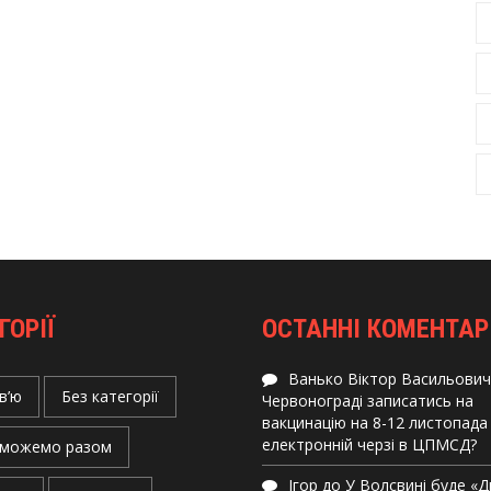
ГОРІЇ
ОСТАННІ КОМЕНТАР
Ванько Віктор Васильович
в’ю
Без категорії
Червонограді записатись на
вакцинацію на 8-12 листопада
електронній черзі в ЦПМСД?
можемо разом
Ігор
до
У Волсвині буде «