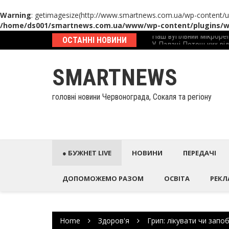
Warning
: getimagesize(http://www.smartnews.com.ua/wp-content/up
/home/ds001/smartnews.com.ua/www/wp-content/plugins/wp
Skip
еcтиційний паспорт
ОСТАННІ НОВИНИ
У Палаці Потоцьких ві
to
content
SMARTNEWS
головні новини Червонограда, Сокаля та регіону
● БУЖНЕТ LIVE
НОВИНИ
ПЕРЕДАЧІ
ДОПОМОЖЕМО РАЗОМ
ОСВІТА
РЕКЛ
Home
Здоров'я
Грип: лікувати чи запоб