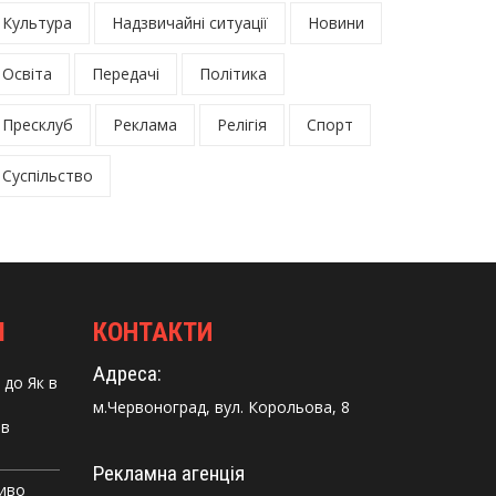
Культура
Надзвичайні ситуації
Новини
Освіта
Передачі
Політика
Пресклуб
Реклама
Релігія
Спорт
Суспільство
І
КОНТАКТИ
Адреса:
до
Як в
м.Червоноград, вул. Корольова, 8
 в
Рекламна агенція
Диво