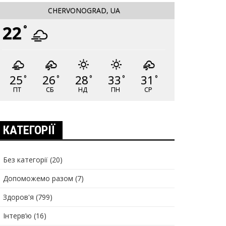
CHERVONOGRAD, UA
22
°
25
26
28
33
31
°
°
°
°
°
ПТ
СБ
НД
ПН
СР
КАТЕГОРІЇ
Без категорії
(20)
Допоможемо разом
(7)
Здоров'я
(799)
Інтерв’ю
(16)