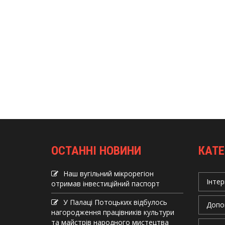
ОСТАННІ НОВИНИ
КАТЕ
Наш вугільний мікрорегіон
Інтер
отримав інвеcтиційний паспорт
У Палаці Потоцьких відбулось
Допо
нагородження працівників культури
та майстрів народного мистецтва