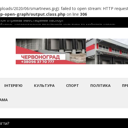
loads/2020/06/smartnews.jpg): failed to open stream: HTTP request
-open-graph/output.class.php
on line
306
дбулось нагородження працівників культури та майстрів народного 
Шептиц
ІНТЕРВ’Ю
КУЛЬТУРА
СПОРТ
ПОЛІТИКА
ПР
АМА
ігти?