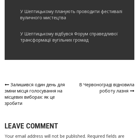
У Шептицькому планують проводити фестивалі
вуличного мистецтва
У Шептицькому відбувся Форум справедливої
трансформації вугільних громад
Залишився один день для
В Червонограді відновила
Навігація
зміни місця голосування на
роботу лазня
місцевих виборах: як це
записів
зробити
LEAVE COMMENT
Your email address will not be published. Required fields are