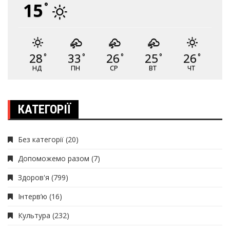
15
°
28
33
26
25
26
°
°
°
°
°
НД
ПН
СР
ВТ
ЧТ
КАТЕГОРІЇ
Без категорії
(20)
Допоможемо разом
(7)
Здоров'я
(799)
Інтерв’ю
(16)
Культура
(232)