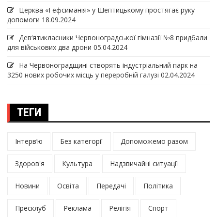
Церква «Гефсиманія» у Шептицькому простягає руку
допомоги
18.09.2024
Дев‘ятикласники Червоноградської гімназії №8 придбали
для військових два дрони
05.04.2024
На Червоноградщині створять індустріальний парк на
3250 нових робочих місць у переробній галузі
02.04.2024
ТЕГИ
Інтерв’ю
Без категорії
Допоможемо разом
Здоров'я
Культура
Надзвичайні ситуації
Новини
Освіта
Передачі
Політика
Пресклуб
Реклама
Релігія
Спорт