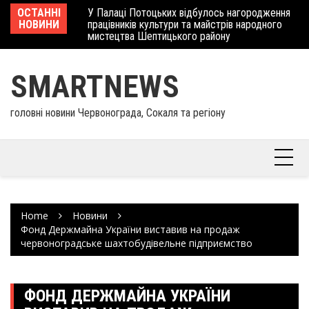
Skip
 отримав
ОСТАННІ
У Палаці Потоцьких відбулось нагородження
Ше
to
НОВИНИ
працівників культури та майстрів народного
Єв
content
мистецтва Шептицького району
шк
SMARTNEWS
головні новини Червонограда, Сокаля та регіону
Home
Новини
Фонд Держмайна України виставив на продаж
червоноградське шахтобудівельне підприємство
ФОНД ДЕРЖМАЙНА УКРАЇНИ